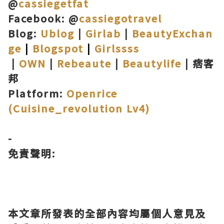
@
cassiegetfat
Facebook: @
cassiegotravel
Blog:
Ublog
|
Girlab
|
BeautyExchan
ge
|
Blogspot
|
Girlssss
|
OWN
|
Rebeaute
|
Beautylife
|
痞客
邦
Platform:
Openrice
(Cuisine_revolution Lv4)
-
免責聲明:
本文章所發表的全部內容均屬個人意見及