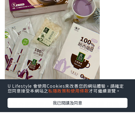
U Lifestyle 會使用Cookies來改善您的網站體驗，請確定
您同意接受本網站之
私隱政策和使用條款
才可繼續瀏覽。
我已閱讀及同意
朋友介紹我飲台灣出品嘅歐可茶葉 佢哋推
出嘅珍珠奶茶茶包 性價比非常高
沖泡過程好方便 只需用熱水就得 茶包仲另
設糖包 可以自行調配糖度 夠哂健康！