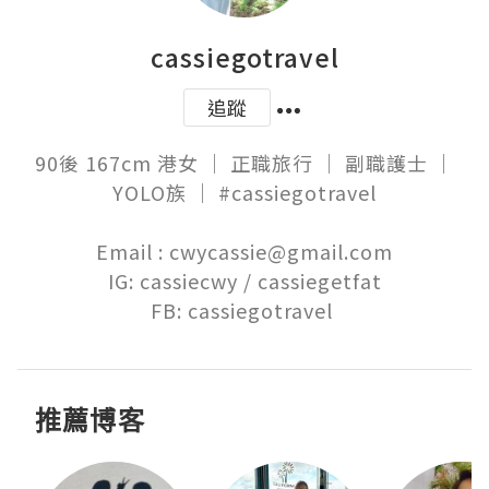
cassiegotravel
追蹤
90後 167cm 港女 ｜ 正職旅行 ｜ 副職護士 ｜
YOLO族 ｜ #cassiegotravel

Email : cwycassie@gmail.com

IG: cassiecwy / cassiegetfat

FB: cassiegotravel 
推薦博客