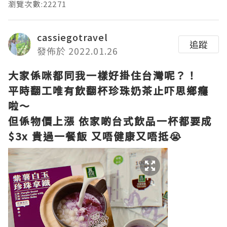
瀏覽次數:22271
cassiegotravel
追蹤
發佈於 2022.01.26
大家係咪都同我一樣好掛住台灣呢？！
平時翻工唯有飲翻杯珍珠奶茶止吓思鄉癮
啦～
但係物價上漲 依家啲台式飲品一杯都要成
$3x 貴過一餐飯 又唔健康又唔抵😭