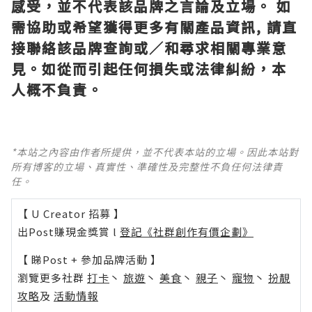
感受，並不代表該品牌之言論及立場。 如
需協助或希望獲得更多有關產品資訊, 請直
接聯絡該品牌查詢或∕和尋求相關專業意
見。如從而引起任何損失或法律糾紛，本
人概不負責。
*本站之內容由作者所提供，並不代表本站的立場。因此本站對
所有博客的立場、真實性、準確性及完整性不負任何法律責
任。
【 U Creator 招募 】
出Post賺現金獎賞 l
登記《社群創作有價企劃》
【 睇Post + 參加品牌活動 】
瀏覽更多社群
打卡
丶
旅遊
丶
美食
丶
親子
丶
寵物
丶
扮靚
攻略
及
活動情報