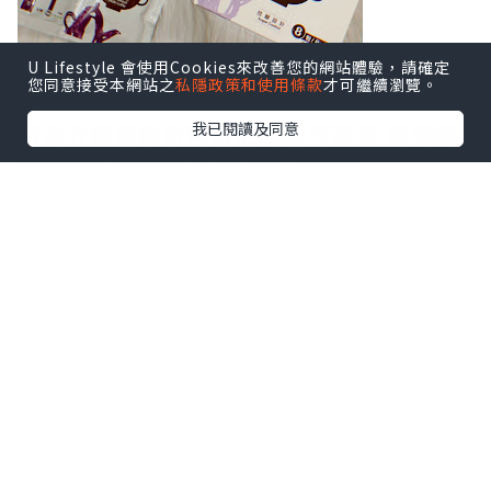
U Lifestyle 會使用Cookies來改善您的網站體驗，請確定
您同意接受本網站之
私隱政策和使用條款
才可繼續瀏覽。
我已閱讀及同意
朋友介紹我飲台灣出品嘅歐可茶葉 佢哋推
出嘅珍珠奶茶茶包 性價比非常高
沖泡過程好方便 只需用熱水就得 茶包仲另
設糖包 可以自行調配糖度 夠哂健康！