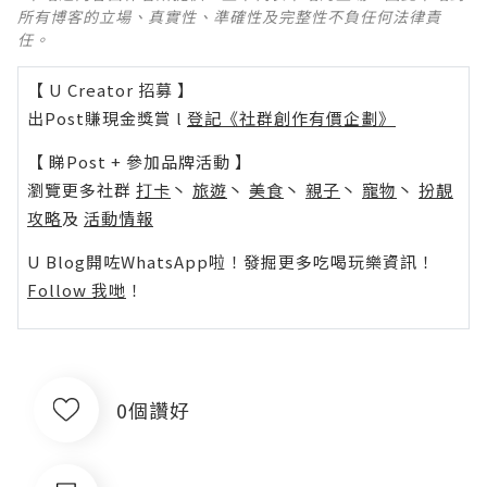
所有博客的立場、真實性、準確性及完整性不負任何法律責
任。
【 U Creator 招募 】
出Post賺現金獎賞 l
登記《社群創作有價企劃》
【 睇Post + 參加品牌活動 】
瀏覽更多社群
打卡
丶
旅遊
丶
美食
丶
親子
丶
寵物
丶
扮靚
攻略
及
活動情報
U Blog開咗WhatsApp啦！發掘更多吃喝玩樂資訊！
Follow 我哋
！
0個讚好