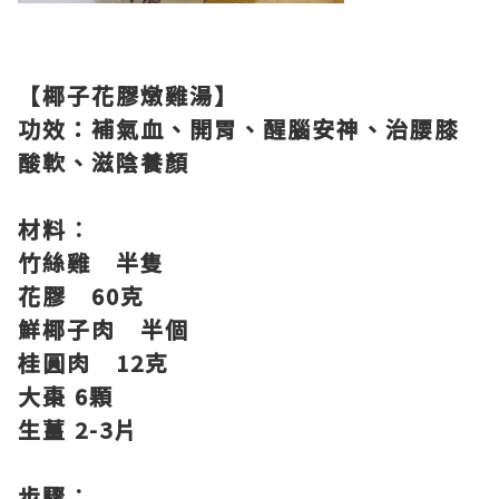
【椰子花膠燉雞湯】
功效：補氣血、開胃、醒腦安神、治腰膝
酸軟、滋陰養顏
材料︰
竹絲雞 半隻
花膠 60克
鮮椰子肉 半個
桂圓肉 12克
大棗 6顆
生薑 2-3片
步驟︰