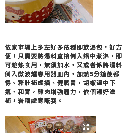
依家市場上多左好多依種即飲湯包，好方
便！只需要將湯料直接倒入鍋中煮沸，即
可趁熱食用，無須加水，又或者係將湯料
倒入微波爐專用器皿內，加熱5分鐘後都
得。豬肚補虛損、健脾胃，胡椒溫中下
氣、和胃，雞肉增強體力，依個湯好滋
補，岩哂虛寒嘅我。