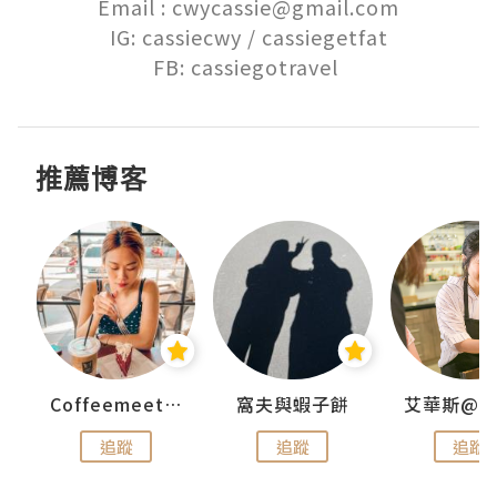
Email : cwycassie@gmail.com

IG: cassiecwy / cassiegetfat

FB: cassiegotravel 
推薦博客
Coffeemeetjojo
窩夫與蝦子餅
追蹤
追蹤
追蹤