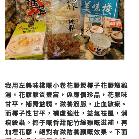
我用左美味棧嘅小卷花膠煲椰子花膠燉雞
湯。花膠膠質豐富，係廉價珍品，花膠味
甘平，補腎益精，滋養筋脈，止血散瘀。
而椰子性甘平，補虛強壯，益氣祛風，消
疳殺蟲。椰子嘅香甜配竹絲雞嘅滋補，再
加埋花膠，絕對有滋陰養顏嘅效果。下面