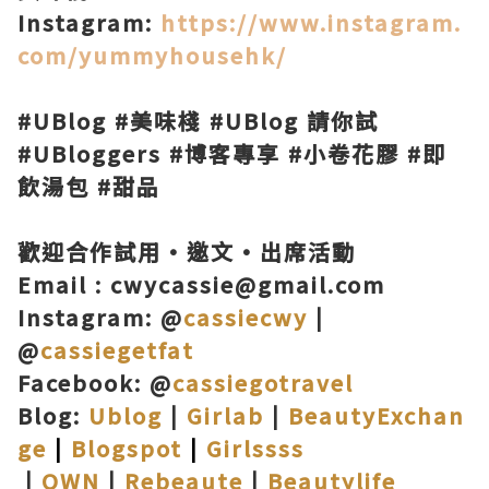
Instagram:
https://www.instagram.
com/yummyhousehk/
#UBlog #美味棧 #UBlog 請你試
#UBloggers #博客專享 #小卷花膠 #即
飲湯包 #甜品
歡迎合作試用·邀文·出席活動
Email : cwycassie@gmail.com
Instagram: @
cassiecwy
|
@
cassiegetfat
Facebook: @
cassiegotravel
Blog:
Ublog
|
Girlab
|
BeautyExchan
ge
|
Blogspot
|
Girlssss
|
OWN
|
Rebeaute
|
Beautylife