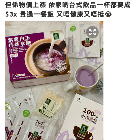
但係物價上漲 依家啲台式飲品一杯都要成
$3x 貴過一餐飯 又唔健康又唔抵😭