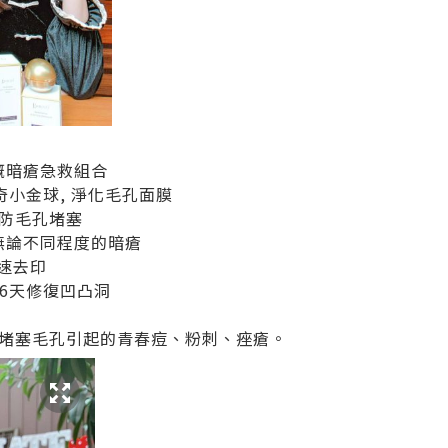
y嘅暗瘡急救組合
奇小金球, 淨化毛孔面膜
防毛孔堵塞
無論不同程度的暗瘡
速去印
26天修復凹凸洞
堵塞毛孔引起的青春痘、粉刺、痤瘡。