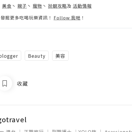
丶
美食
丶
親子
丶
寵物
丶
扮靚攻略
及
活動情報
p啦！發掘更多吃喝玩樂資訊！
Follow 我哋
！
blogger
Beauty
美容
收藏
gotravel
cm 港女 ｜ 正職旅行 ｜ 副職護士 ｜YOLO族 ｜ #cassiegotrave