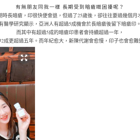
有無朋友同我一樣 長期受到暗瘡嘅困擾呢？
期時長暗瘡，印很快便會退，但過了25歲後，卻往往要過幾個月
有醫學研究顯示，亞洲人有超過5成機會於長暗瘡後留下暗瘡印
而其中有超過5成的暗瘡印患者會持續超過一年，
中2成更超過五年。而年紀愈大，新陳代謝會愈慢，印子也會愈難