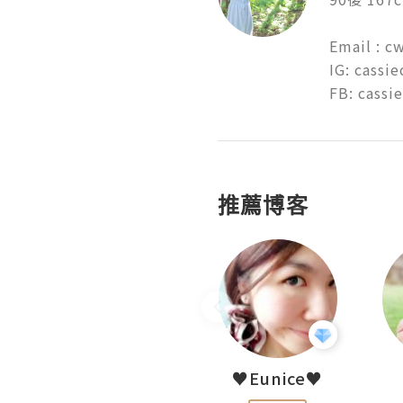
Email : c
IG: cassie
FB: cassi
推薦博客
LoveCath 夏沫
♥Eunice♥