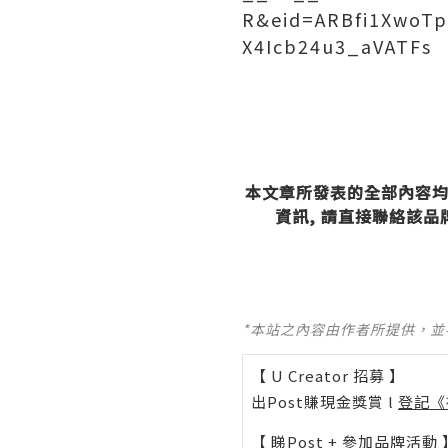
R&eid=ARBfi1XwoT
X4Icb24u3_aVATFs
本文章所發表的全部內容均
資訊, 請直接聯絡該
*本站之內容由作者所提供，
【 U Creator 招募 】
出Post賺現金獎賞 l
登記《
【 睇Post + 參加品牌活動 