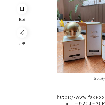
收藏
分享
Bohaty
https://www.faceb
__tn__=%2Cd%2CP