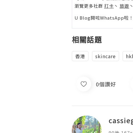
瀏覽更多社群
打卡
丶
旅遊
U Blog開咗WhatsAp
相關話題
香港
skincare
hk
0個讚好
cassie
90後 167