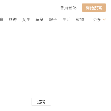
會員登記
開始撰寫
食
旅遊
女生
玩樂
親子
生活
寵物
行山
更多
打卡
追蹤