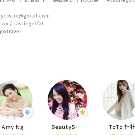
wycassie@gmail.com

cwy / cassiegetfat

egotravel 
Amy Ng
BeautySearch
ToTo 杜