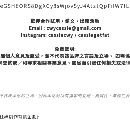
peGSHEORS8DgXGy8sWjovSyJ4AtztQpFiIW7f
歡迎合作試用·邀文·出席活動
Email : cwycassie@gmail.com
Instagram: cassiecwy / cassiegetfat
免責聲明:
屬個人意見及感受，並不代表該品牌之言論及立場。 如需
品牌查詢或∕和尋求相關專業意見。如從而引起任何損失或法
並不代表本站的立場。因此本站對所有博客的立場、真實性、準確性
社群創作有價企劃》
】