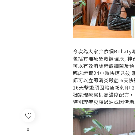
今次為大家介依個Bohat
包括有理療急救調理液, 神
可以有效消除暗瘡細菌及預
臨床證實24小時快速見效 
都可以立即消炎殺菌 6天快
16天擊退頑固暗瘡粉刺印 
獨家理療醫師高濃度配方，
特別理療皮膚過油或因污垢
0