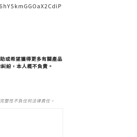
L6hY5kmGGOaX2CdiP
協助或希望獲得更多有關產品
律糾紛，本人概不負責。
及完整性不負任何法律責任。