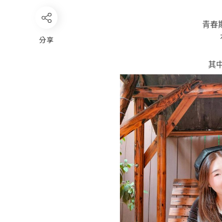
青春
分享
其