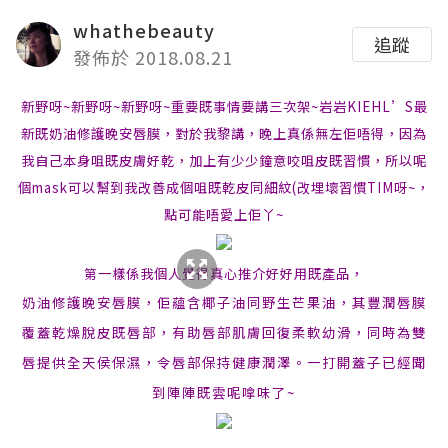
whathebeauty
追蹤
發佈於 2018.08.21
新野呀~新野呀~新野呀~重要既事情要講三次架~岩岩KIEHL’S最
新既奶油修護晚安唇膜，對於我黎講，晚上真係無左佢唔得，因為
我自己本身咀既皮膚好乾，加上有少少鐘意咬咀皮既習慣，所以呢
個mask可以幫到我改善成個咀既乾皮同細紋(改埋壞習慣TIM呀~，
點可能唔愛上佢丫~
第一樣係我個人覺得真心推介好好用既產品，
奶油修護晚安唇膜，佢蘊含椰子油同野生芒果油，其豐潤唇膜
覆蓋乾燥脫皮既唇部，有助唇部肌膚回復柔軟幼滑，同時為雙
唇提供全天侯保濕，令唇部保持健康潤澤。一打開蓋子已經聞
到陣陣既雲呢嗱味了~