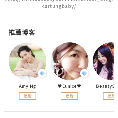
cartungbaby/
推薦博客
h 夏沫
Amy Ng
♥Eunice♥
追蹤
追蹤
追蹤