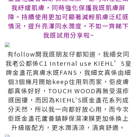
我紓緩肌膚，同時強化保護我既肌膚屏
障。持續使用更加可顯著減輕肌膚泛紅既
情況，提升亮澤同水潤度。不如一齊睇下
我既試用分享啦~
有follow開我既朋友仔都知道，我細女同
我老公都係C1 Internal use KIEHL’S皇
牌金盞花爽膚水既FANS，我細女真係由細
個3個幾月開始keep住用到而家，佢皮膚
都真係好好，TOUCH WOOD再無受濕疹
既困擾，而因為KIEHL'S既金盞花系列成
分天然，所以我一向都好放心用，而今次
佢既金盞花蘆薈鎮靜保濕凍膜更加係換上
升級版配方，更水潤清涼，清爽舒適。