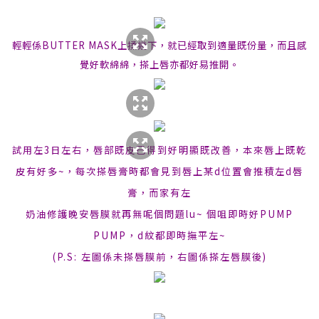
輕輕係BUTTER MASK上揉幾下，就已經取到適量既份量，而且感
覺好軟綿綿，搽上唇亦都好易推開。
試用左3日左右，唇部既皮已得到好明顯既改善，本來唇上既乾
皮有好多~，每次搽唇膏時都會見到唇上某d位置會推積左d唇
膏，而家有左
奶油修護晚安唇膜就再無呢個問題lu~ 個咀即時好PUMP
PUMP，d紋都即時撫平左~
(P.S: 左圖係未搽唇膜前，右圖係搽左唇膜後)