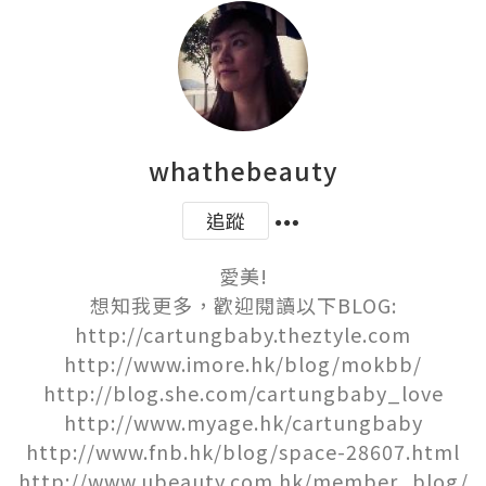
whathebeauty
追蹤
愛美!

想知我更多，歡迎閱讀以下BLOG:

http://cartungbaby.theztyle.com

http://www.imore.hk/blog/mokbb/

http://blog.she.com/cartungbaby_love

http://www.myage.hk/cartungbaby

http://www.fnb.hk/blog/space-28607.html

http://www.ubeauty.com.hk/member_blog/