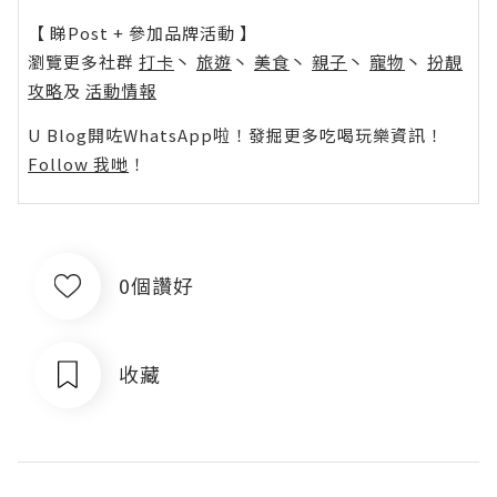
【 睇Post + 參加品牌活動 】
瀏覽更多社群
打卡
丶
旅遊
丶
美食
丶
親子
丶
寵物
丶
扮靚
攻略
及
活動情報
U Blog開咗WhatsApp啦！發掘更多吃喝玩樂資訊！
Follow 我哋
！
0個讚好
收藏