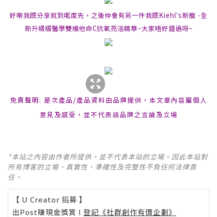
好喇我既分享就到呢度先，之後仲會有另一件我既Kiehl's新寵 -全
新升級版醫學雙維他命C抗氧亮活精華~
大家唔好錯過呀~
免責聲明: 是次產品/產品資料由品牌提供，本文章內容屬個人
意見及感受，並不代表該品牌之言論及立場
*本站之內容由作者所提供，並不代表本站的立場。因此本站對
所有博客的立場、真實性、準確性及完整性不負任何法律責
任。
【 U Creator 招募 】
出Post賺現金獎賞 l
登記《社群創作有價企劃》