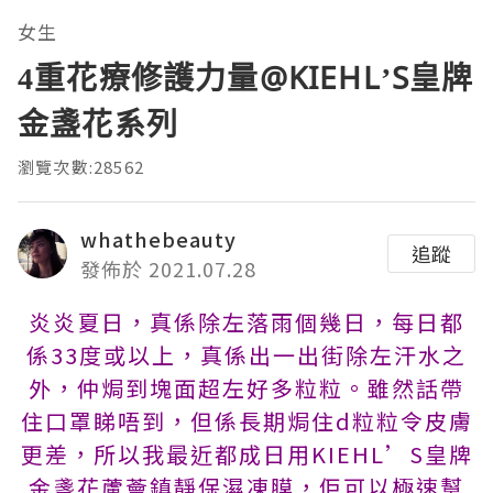
女生
4重花療修護力量@KIEHL’S皇牌
金盞花系列
瀏覽次數:28562
whathebeauty
追蹤
發佈於 2021.07.28
炎炎夏日，真係除左落雨個幾日，每日都
係33度或以上，真係出一出街除左汗水之
外，仲焗到塊面超左好多粒粒。雖然話帶
住口罩睇唔到，但係長期焗住d粒粒令皮膚
更差，所以我最近都成日用KIEHL’S皇牌
金盞花蘆薈鎮靜保濕凍膜，佢可以極速幫