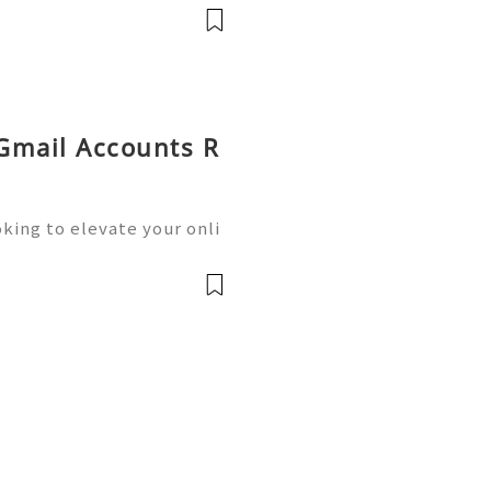
Walmart stands out as one
 Gmail Accounts R
king to elevate your onli
siness operations? Buying
he solution you need.We o