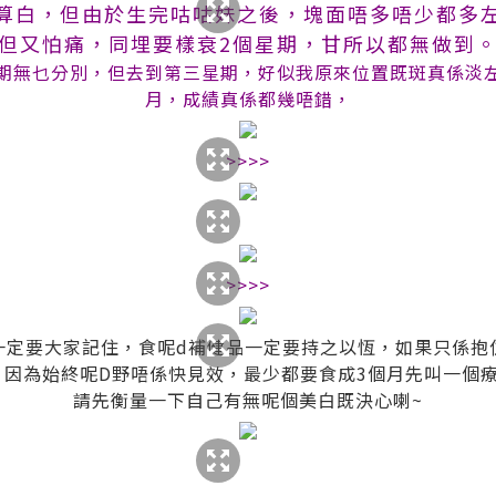
算白，但由於生完咕咕妹之後，塊面唔多唔少都多
但又怕痛，同埋要樣衰2個星期，甘所以都無做到
星期無乜分別，但去到第三星期，好似我原來位置既斑真係淡
月，成績真係都幾唔錯，
>>>>
>>>>
一定要大家記住，食呢d補健品一定要持之以恆，如果只係抱
因為始終呢D野唔係快見效，最少都要食成3個月先叫一個療
請先衡量一下自己有無呢個美白既決心喇~