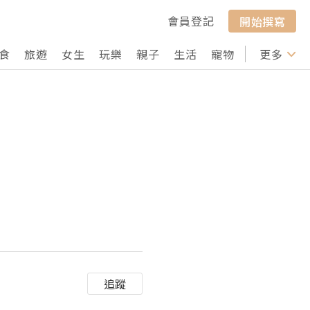
會員登記
開始撰寫
食
旅遊
女生
玩樂
親子
生活
寵物
行山
更多
打卡
追蹤