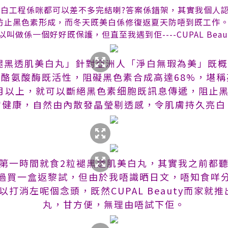
白工程係咪都可以差不多完結喇?答案係錯架，其實我個人認
防止黑色素形成，而冬天既美白係修復返夏天防唔到既工作
叫做係一個好好既保護，但直至我遇到佢----CUPAL Beau
uty 褪黑透肌美白丸」針對亞洲人「淨白無瑕為美」既概念
抑制酪氨酸酶既活性，阻礙黑色素合成高達68%，堪
月以上，就可以斷絕黑色素细胞既訊息傳遞，阻止
膚健康，自然由內散發晶瑩剔透感，令肌膚持久亮白
第一時間就食2粒褪黑透肌美白丸，其實我之前都
過買一盒返黎試，但由於我唔識晒日文，唔知食咩
以打消左呢個念頭，既然CUPAL Beauty而家就
丸，甘方便，無理由唔試下佢。