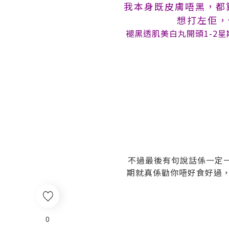
我本身既皮膚唔黑，都
想打左佢，
褪黑透肌美白丸開頭1-2
不過最後有句說話係一定
期就真係勸你唔好食好過，
0