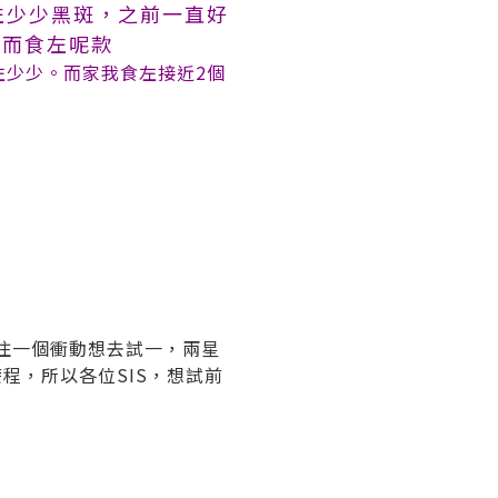
左少少黑斑，之前一直好
。而食左呢款
左少少。
而家我食左接近2個
住一個衝動想去試一，兩星
程，所以各位SIS，想試前