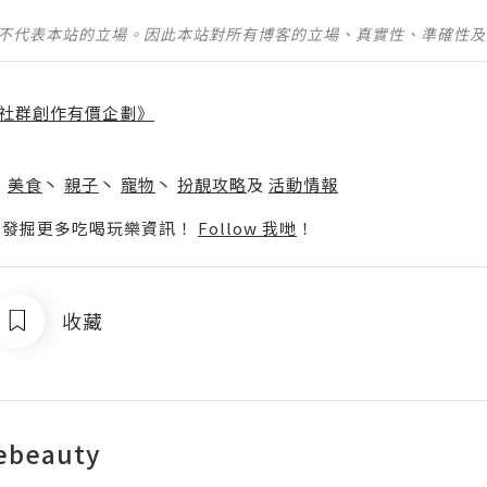
並不代表本站的立場。因此本站對所有博客的立場、真實性、準確性
社群創作有價企劃》
】
丶
美食
丶
親子
丶
寵物
丶
扮靚攻略
及
活動情報
p啦！發掘更多吃喝玩樂資訊！
Follow 我哋
！
收藏
ebeauty