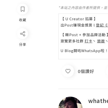
*本站之內容由作者所提供，
【 U Creator 招募 】
收藏
出Post賺現金獎賞 l
登記《
【 睇Post + 參加品牌活動 
瀏覽更多社群
打卡
丶
旅遊
分享
U Blog開咗WhatsAp
0個讚好
whath