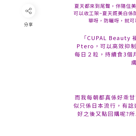
夏天都來到尾聲，伴隨住美
可以收工架~夏天既美白係
華呀，防曬呀，就可以
分享
「CUPAL Bea
Ptero，可以高效
每日２粒，持續食3個
而我每朝都真係好乖甘
似只係日本流行，有諗
好之後又點回購呢?所