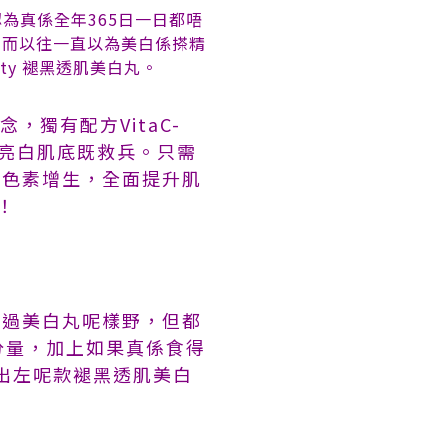
為真係全年365日一日都唔
。而以往一直以為美白係搽精
ty 褪黑透肌美白丸。
，獨有配方VitaC-
稱亮白肌底既救兵。只需
黑色素增生，全面提升肌
！
聽過美白丸呢樣野，但都
分量，加上如果真係食得
推出左呢款褪黑透肌美白