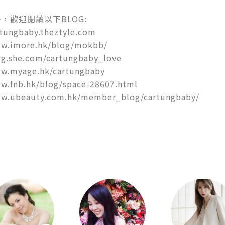
，歡迎閱讀以下BLOG:

rtungbaby.theztyle.com

ww.imore.hk/blog/mokbb/

og.she.com/cartungbaby_love

w.myage.hk/cartungbaby

w.fnb.hk/blog/space-28607.html

ww.ubeauty.com.hk/member_blog/cartungbaby/