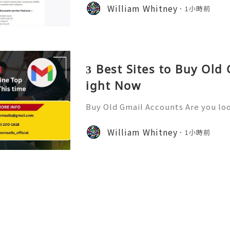
has become a staple for millions. 
William Whitney
1小時前
of the largest retailers
3 Best Sites to Buy Old
ight Now
Buy Old Gmail Accounts Are you loo
ne presence or streamline your bu
old Gmail accounts might just be t
William Whitney
1小時前
ffer high-quality new G