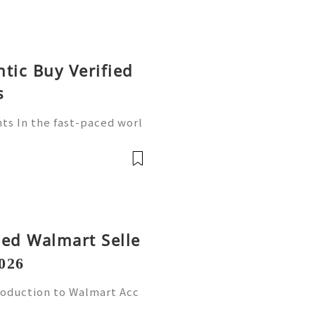
tic Buy Verified
s
ts In the fast-paced worl
ore crucial than ever. Wa
player in this arena, provi
fied Walmart Selle
026
roduction to Walmart Acc
l world, online shopping