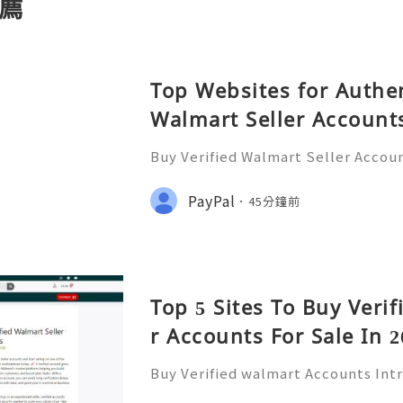
薦
Top Websites for Authen
Walmart Seller Account
Buy Verified Walmart Seller Accoun
d of e-commerce, standing out is m
lmart has emerged as a significant 
PayPal
45分鐘前
ding a platform for
Top 5 Sites To Buy Veri
r Accounts For Sale In 2
Buy Verified walmart Accounts Int
ounts In today’s fast-paced digita