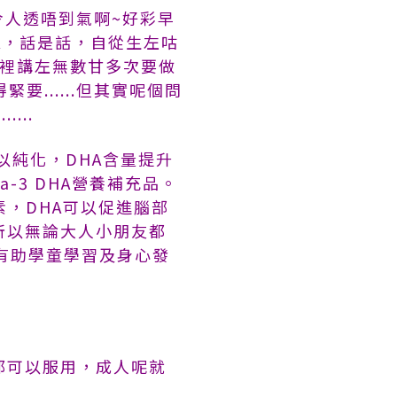
到令人透唔到氣啊~好彩早
A，話是話，自從生左咕
心裡講左無數甘多次要做
......但其實呢個問
...
以純化，DHA含量提升
-3 DHA營養補充品。
素，DHA可以促進腦部
所以無論大人小朋友都
素，有助學童學習及身心發
都可以服用，成人呢就