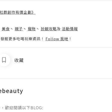
社群創作有價企劃》
】
丶
美食
丶
親子
丶
寵物
丶
扮靚攻略
及
活動情報
p啦！發掘更多吃喝玩樂資訊！
Follow 我哋
！
收藏
ebeauty
，歡迎閱讀以下BLOG:
