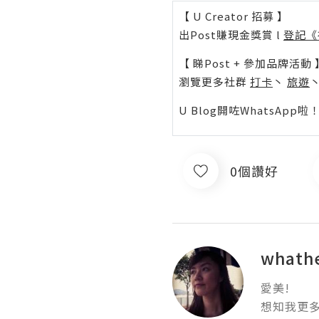
【 U Creator 招募 】
出Post賺現金獎賞 l
登記《
【 睇Post + 參加品牌活動 
瀏覽更多社群
打卡
丶
旅遊
U Blog開咗WhatsAp
0個讚好
whath
愛美!

想知我更多