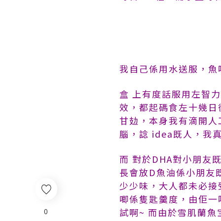
我自己係用水送服，魚
盒 上有度話服用左智
效，都起碼食左十幾日
甘攰，本身我有滴開人
腦，諗 idea既人，
而 對於DHA對小朋
長會放D魚油係小朋友
少少味，大人都未必接
唧係隻匙羹度，由佢一
試啊~ 而由於雪肌蘭
0