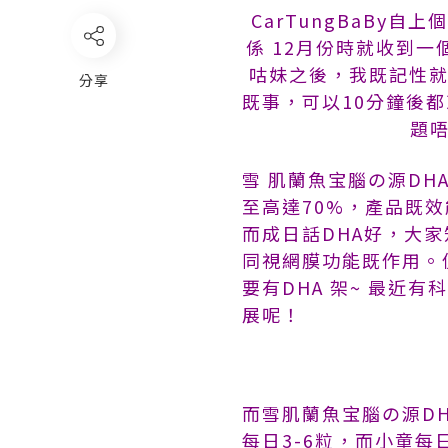
CarTungBaBy
係 12月份時就收到
咕妹之後，我既記性就
分享
既事，可以10分鐘後都
題唔
雪 肌蘭魚宝腦の源D
至高達70%，產品既效
而成日話DHA好，大家
同視網膜功能既作用。
要有DHA 架~ 最近
展呢！
而雪肌蘭魚宝腦の源D
每日3-6粒，而小童每