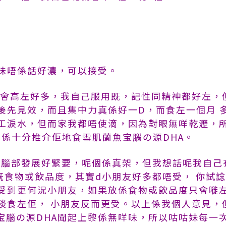
味唔係話好濃，可以接受
。
力會高左好多，我自己服用既，記性同精神都好左，
後先見效，而且集中力真係好一D，而食左一個月 
工淚水，但而家我都唔使滴，因為對眼無咩乾瀝，
我真係十分推介佢地食雪肌蘭魚宝腦の源DHA。
友既腦部發展好緊要，呢個係真架，但我想話呢我自己
既食物或飲品度，其實d小朋友好多都唔受， 你試
受到更何況小朋友，如果放係食物或飲品度只會嘥
啖食左佢， 小朋友反而更受。以上係我個人意見，
魚宝腦の源DHA聞起上黎係無咩味，所以咕咕妹每一