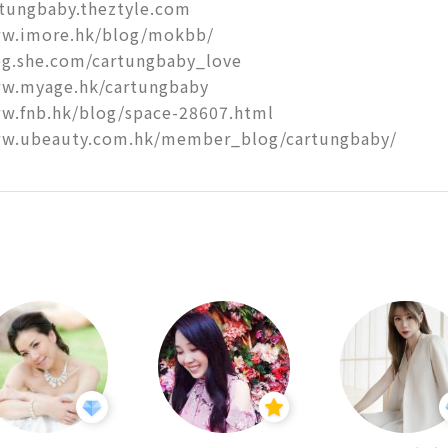
rtungbaby.theztyle.com

ww.imore.hk/blog/mokbb/

og.she.com/cartungbaby_love

w.myage.hk/cartungbaby

w.fnb.hk/blog/space-28607.html

ww.ubeauty.com.hk/member_blog/cartungbaby/