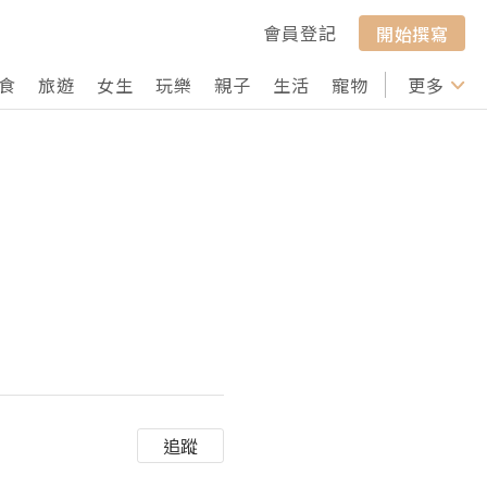
會員登記
開始撰寫
食
旅遊
女生
玩樂
親子
生活
寵物
行山
更多
打卡
追蹤