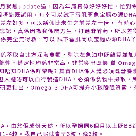
自上個月就無update過，因為年尾真係好好好忙，忙
一個唔錯既試用，有幸可以試下雪肌蘭魚宝腦の源DH
差左好多，可以話係比未生之前差左一倍， 有時
忘記，真係因為我係開刀生，打過麻醉葯，所以差得緊要
係完全無得救，可以 試下雪肌蘭魚宝腦の源DHA丫...
HA係萃取自北方深海魚類，剔除左魚油中既雜質並加
能性同穩定性均係非常高，非常突出既優 質 Omega
知唔知DHA係咩黎呢? 其實DHA係人體必須既營養
但人體唔可以自行製造DHA，必須係食物中攝取，
有科研更指出，Omega-3 DHA可提升小孩睡眠質
HA，由於佢成份天然，所以孕婦同6個月以上既BB
日1-4粒。我自己呢就會早3粒，晚3粒。