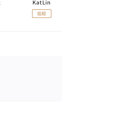
杜
KatLin
Missmiki 米奇小姐
追蹤
追蹤