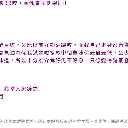
BB咬，真係會啃到架!!!!
目咗，又比以前好動活躍咗。而我自己本身都有食開 s
隻魚油真係我試過咁多款中個魚味係最最最低，至
味道，所以十分推介俾好魚不好魚，只想變得腦筋
，希望大家鐘意!
用
並不代表本站的立場。因此本站對所有博客的立場、真實性、準確性