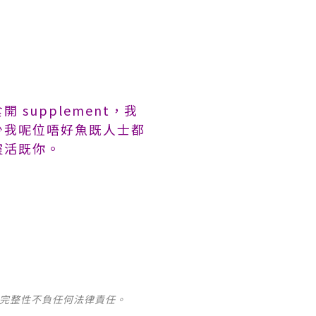
upplement，我
少我呢位唔好魚既人士都
靈活既你。
及完整性不負任何法律責任。