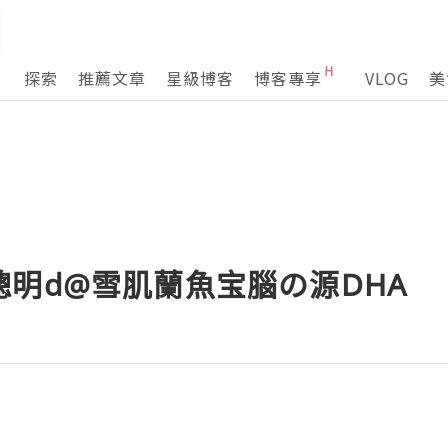
探索
推薦文章
星級博客
博客專享
VLOG
美
明d@雪肌蘭魚宝腦の源DHA