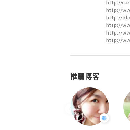
http://ca
http://w
http://bl
http://ww
http://ww
http://w
推薦博客