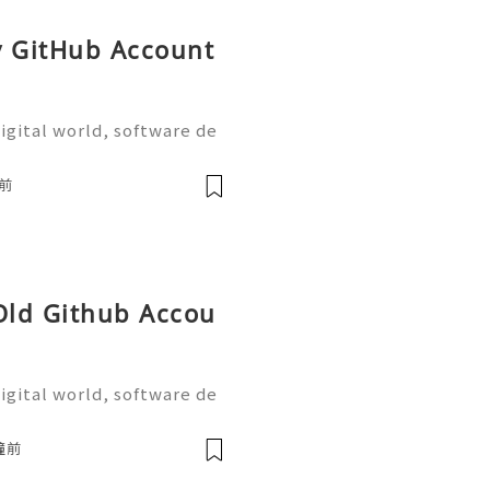
y GitHub Account
igital world, software de
on are more important tha
the most widely used plat
前
 Old Github Accou
igital world, software de
on are more important tha
the most widely used plat
鐘前