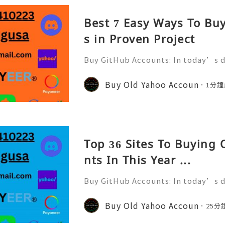
Best 7 Easy Ways To Bu
s in Proven Project
Buy GitHub Accounts: In today’s d
velopment and online collaborati
n ever. GitHub has become one of 
Buy Old Yahoo Accoun
1分鐘
forms for developers, compa
Top 36 Sites To Buying
nts In This Year ...
Buy GitHub Accounts: In today’s d
velopment and online collaborati
n ever. GitHub has become one of 
Buy Old Yahoo Accoun
25分
forms for developers, compa