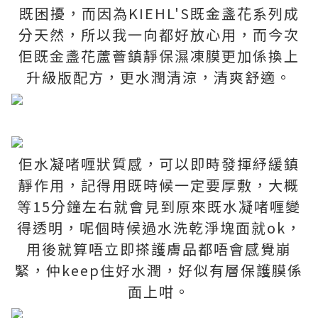
既困擾，而因為KIEHL'S既金盞花系列成
分天然，所以我一向都好放心用，而今次
佢既金盞花蘆薈鎮靜保濕凍膜更加係換上
升級版配方，更水潤清涼，清爽舒適。
佢水凝啫喱狀質感，可以即時發揮紓緩鎮
靜作用，記得用既時候一定要厚敷，大概
等15分鐘左右就會見到原來既水凝啫喱變
得透明，呢個時候過水洗乾淨塊面就ok，
用後就算唔立即搽護膚品都唔會感覺崩
緊，仲keep住好水潤，好似有層保護膜係
面上咁。