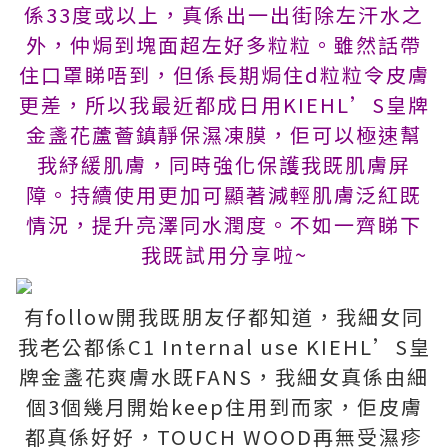
係33度或以上，真係出一出街除左汗水之
外，仲焗到塊面超左好多粒粒。雖然話帶
住口罩睇唔到，但係長期焗住d粒粒令皮膚
更差，所以我最近都成日用KIEHL’S皇牌
金盞花蘆薈鎮靜保濕凍膜，佢可以極速幫
我紓緩肌膚，同時強化保護我既肌膚屏
障。持續使用更加可顯著減輕肌膚泛紅既
情況，提升亮澤同水潤度。不如一齊睇下
我既試用分享啦~
有follow開我既朋友仔都知道，我細女同
我老公都係C1 Internal use KIEHL’S皇
牌金盞花爽膚水既FANS，我細女真係由細
個3個幾月開始keep住用到而家，佢皮膚
都真係好好，TOUCH WOOD再無受濕疹