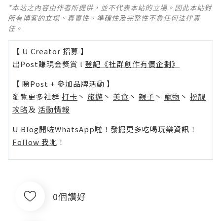
*本站之內容由作者所提供，並不代表本站的立場。因此本站對
所有博客的立場、真實性、準確性及完整性不負任何法律責
任。
【 U Creator 招募 】
出Post賺現金獎賞 l
登記《社群創作有價企劃》
【 睇Post + 參加品牌活動 】
瀏覽更多社群
打卡
丶
旅遊
丶
美食
丶
親子
丶
寵物
丶
扮靚
攻略
及
活動情報
U Blog開咗WhatsApp啦！發掘更多吃喝玩樂資訊！
Follow 我哋
！
0個讚好