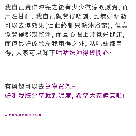
我自己覺得沖完之後有少少微涼既感覺, 而
用左甘耐, 我自己就覺得唔錯, 雖無好明顯
可以去濕效果(佢此終都只係沐浴露), 但真
係覺得都幾乾淨, 而且心理上感覺好健康,
而佢最好係除左我用得之外, 咕咕妹都用
得, 大家可以睇下
咕咕妹沖得幾開心~
有興趣可以去
萬寧買架~
好喇我既分享就到呢度, 希望大家鐘意啦!
以上產品由品牌提供試用