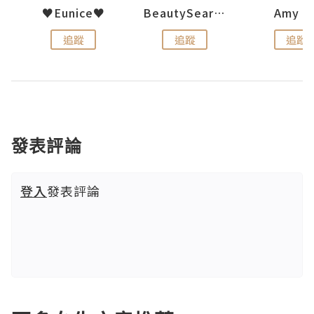
h 夏沫
♥Eunice♥
BeautySearch
Amy N
追蹤
追蹤
追蹤
發表評論
登入
發表評論