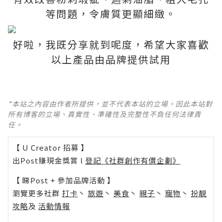
等問題，令膚質更顯細緻。
好啦，我既分享就到呢度，希望大家喜歡
以上產品由品牌提供試用
*本站之內容由作者所提供，並不代表本站的立場。因此本站對
所有博客的立場、真實性、準確性及完整性不負任何法律責
任。
【 U Creator 招募 】
出Post賺現金獎賞 l
登記《社群創作有價企劃》
【 睇Post + 參加品牌活動 】
瀏覽更多社群
打卡
丶
旅遊
丶
美食
丶
親子
丶
寵物
丶
扮靚
攻略
及
活動情報