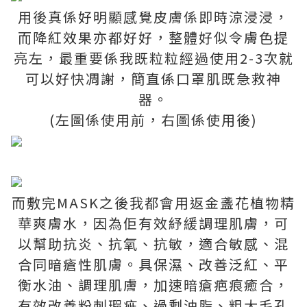
用後真係好明顯感覺皮膚係即時涼浸浸，
而降紅效果亦都好好，整體好似令膚色提
亮左，最重要係我既粒粒經過使用2-3次就
可以好快凋謝，簡直係口罩肌既急救神
器。
(左圖係使用前，右圖係使用後)
而敷完MASK之後我都會用返金盞花植物精
華爽膚水，因為佢有效紓緩調理肌膚，可
以幫助抗炎、抗氧、抗敏，適合敏感、混
合同暗瘡性肌膚。具保濕、改善泛紅、平
衡水油、調理肌膚，加速暗瘡疤痕癒合，
有效改善粉刺瑕疵、過剩油脂、粗大毛孔