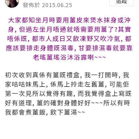
追蹤
發佈於 2015.06.25
大家都知坐月時要用薑皮來煲水抹身或沖
身, 但過左坐月唔通就唔需要用薑了?其實
唔係既, 都市人成日又飲凍野又吹冷氣, 都
應該要排走身體既濕毒, 甘要排濕毒就要靠
老瑤薑瑤浴沐浴露喇~~~
初次收到真係有薑既禮盒, 我一打開時, 我
家咕咕妹馬上, 係馬上拎走左舊薑, 可能佢
第一次見所以覺得有趣, 而我覺得盒上寫既
好有道理, 薑的確對身體好好~~~所以有時
我都會煮薑飯, 飲下薑湯~~