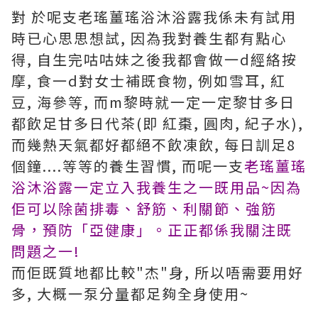
對 於呢支老瑤薑瑤浴沐浴露我係未有試用
時已心思思想試, 因為我對養生都有點心
得, 自生完咕咕妹之後我都會做一d經絡按
摩, 食一d對女士補既食物, 例如雪耳, 紅
豆, 海參等, 而m黎時就一定一定黎甘多日
都飲足甘多日代茶(即 紅棗, 圓肉, 紀子水),
而幾熱天氣都好都絕不飲凍飲, 每日訓足8
個鐘....等等的養生習慣, 而呢一支
老瑤薑瑤
浴沐浴露一定立入我
養生之一既用品~因為
佢可以除菌排毒、舒筋、利關節、強筋
骨，預防「亞健康」。正正都係我關注既
問題之一!
而佢既質地都比較"杰"身, 所以唔需要用好
多, 大概一泵分量都足夠全身使用~