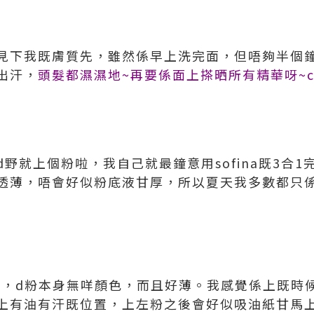
見下我既膚質先，雖然係早上洗完面，但唔夠半個鐘
出汗，
頭髮都濕濕地~再要係面上搽晒所有精華呀~c
野就上個粉啦，我自己就最鐘意用sofina既3合
透薄，唔會好似粉底液甘厚，所以夏天我多數都只
粉喇，d粉本身無咩顏色，而且好薄。我感覺係上既時
上有油有汗既位置，上左粉之後會好似吸油紙甘馬