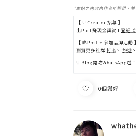
*本站之內容由作者所提供，
【 U Creator 招募 】
出Post賺現金獎賞 l
登記《
【 睇Post + 參加品牌活動 
瀏覽更多社群
打卡
丶
旅遊
U Blog開咗WhatsAp
0個讚好
whath