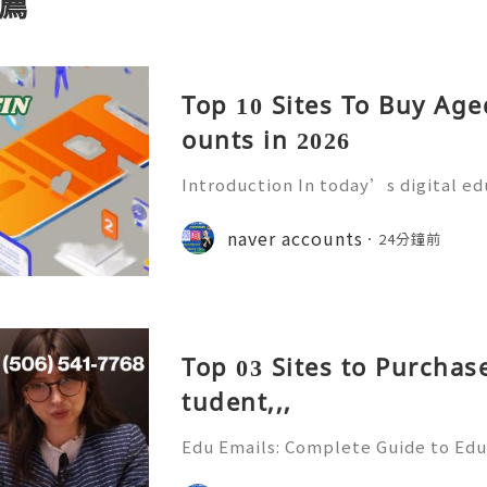
薦
Top 10 Sites To Buy Ag
ounts in 2026
Introduction In today’s digital e
mmunication has become an essenti
Educational institutions around th
naver accounts
24分鐘前
d email accounts to stude
Top 03 Sites to Purchas
tudent,,,
Edu Emails: Complete Guide to Edu
Benefits, Security & Best Practice