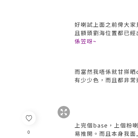
好喇試上面之前俾大家
且額頭劉海位置都已經
係笠呀~
而當然我唔係就甘搽晒d
有少少色，而且都非常
上完個base，上個
0
易推開。而且本身我面