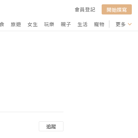
會員登記
開始撰寫
食
旅遊
女生
玩樂
親子
生活
寵物
行山
更多
打卡
追蹤