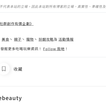
並不代表本站的立場。因此本站對所有博客的立場、真實性、準確性
社群創作有價企劃》
】
丶
美食
丶
親子
丶
寵物
丶
扮靚攻略
及
活動情報
p啦！發掘更多吃喝玩樂資訊！
Follow 我哋
！
收藏
ebeauty