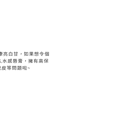
康亮白甘，如果想令個
形持久水感唇膏，擁有高保
皮等問題啦~