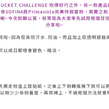
BUCKET CHALLENGE 吹得好行之外，另一款產品
SOFINA既Primavista完美持妝蜜粉，其實
喇~今次如願以賞，就等我為大家率先試用呢個甘
分享啦~
我啦~因為佢係防汗水․防油，而且加上佢透明感極
可以成日都唔會變色、暗淡。
先撕走粉盒上既貼紙，之後上下倒轉搖幾下就可以
都可以倒少少係粉蓋度，再用掃上，不過呢個方法就會