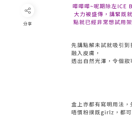
嘩嘩嘩~呢期除左ICE 
大力被盛傳，講緊既就係
點就已經非常想試用架
分享
先講點解未試就吸引到
融入皮膚，
透出自然光澤，令個妝
盒上亦都有寫明用法，
唔慣粉撲既girlz，