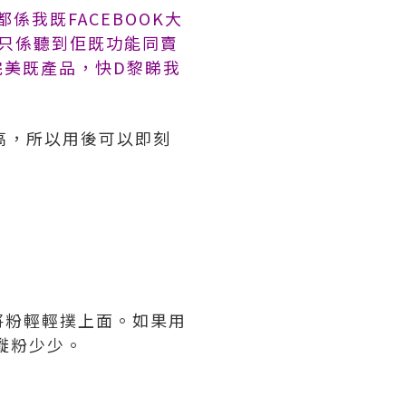
都係我既FACEBOOK大
之前只係聽到佢既功能同賣
完美既產品，快D黎睇我
高，所以用後可以即刻
將粉輕輕撲上面。如果用
嘥粉少少。