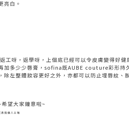
更亮白。
通返工呀，返學呀，上個底已經可以令皮膚變得好健
多少少唇膏，sofina既AUBE couture彩
，除左整體妝容更好之外，亦都可以防止埋唇紋、脫
~希望大家鐘意啦~
只代表我個人立場