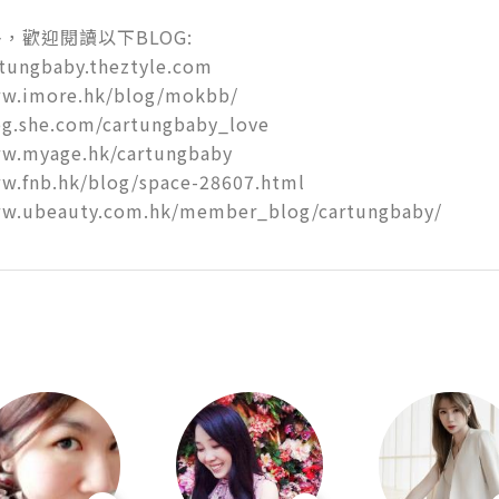
，歡迎閱讀以下BLOG:

rtungbaby.theztyle.com

ww.imore.hk/blog/mokbb/

og.she.com/cartungbaby_love

w.myage.hk/cartungbaby

w.fnb.hk/blog/space-28607.html

ww.ubeauty.com.hk/member_blog/cartungbaby/