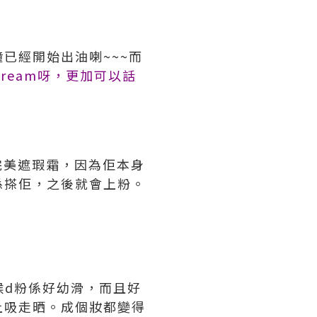
已經開始出油喇~~~而
ream呀，更加可以話
1完美遮瑕霜，因為佢本身
係搽佢，之後就會上粉。
候d粉係好幼滑，而且好
上吸走晒。成個妝都變得