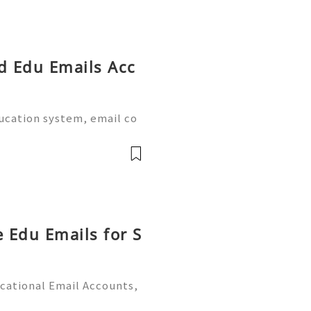
ed Edu Emails Acc
ducation system, email co
al part of academic life.
e world provide dedicate
e Edu Emails for S
cational Email Accounts,
s (2026) 💫💎💲💫🌐✨💎Fast