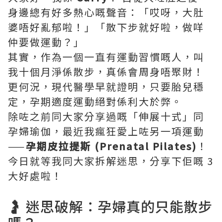
身邊總有好多熱心嘅聲音：「哎呀，大肚
婆唔好亂郁啦！」「散下步就好啦，做咩
仲要做運動？」
其實，作為一個一直有運動習慣嘅人，叫
我十個月淨係散步，真係會周身唔聚財！
更何況，現代醫學早就證明，只要胎兒穩
定，孕期適度運動絕對係利大於弊。
除咗之前同大家分享過嘅「伸展十式」同
孕婦瑜伽，最近我瘋狂愛上咗另一項運動
——
孕期皮拉提斯 (Prenatal Pilates)
！
今日就等我同大家拆解迷思，分享下佢嘅 3
大好處啦！
🤰 迷思破解：孕婦真的只能散步