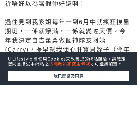
祈唔好以為暑假仲好遠啊！
過往見到我家姐每年一到6月中就瘋狂撲暑
期班，一係就爆滿，一係就變咗天價。今
年我決定自告奮勇做個神隊友阿姨
(Carry)，提早幫我個心肝寶貝姪子（今年
升小三）物色暑期班。
U Lifestyle 會使用Cookies來改善您的網站體驗，請確定
您同意接受本網站之
私隱政策和使用條款
才可繼續瀏覽。
家姐話姪子平時返學中文同普通話底子一
我已閱讀及同意
般，想趁暑假搵個
私人老師上門一對一
，
惡補吓拼音同普通話說話，順便預備埋升
小三嘅課程。因為我自己都要返工，無可
能一間間走去補習社問，所以上網研究咗
幾間大家經常用嘅網上中介平臺。