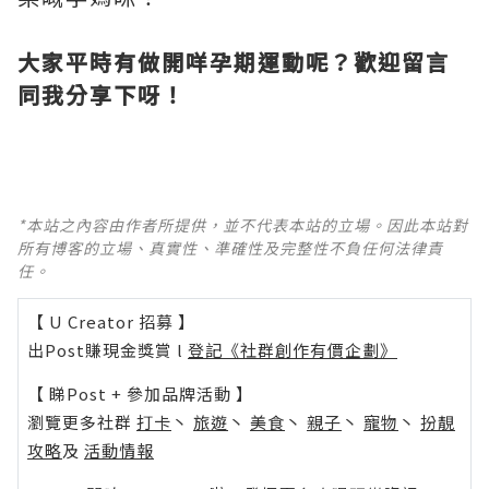
大家平時有做開咩孕期運動呢？歡迎留言
同我分享下呀！
*本站之內容由作者所提供，並不代表本站的立場。因此本站對
所有博客的立場、真實性、準確性及完整性不負任何法律責
任。
【 U Creator 招募 】
出Post賺現金獎賞 l
登記《社群創作有價企劃》
【 睇Post + 參加品牌活動 】
瀏覽更多社群
打卡
丶
旅遊
丶
美食
丶
親子
丶
寵物
丶
扮靚
攻略
及
活動情報