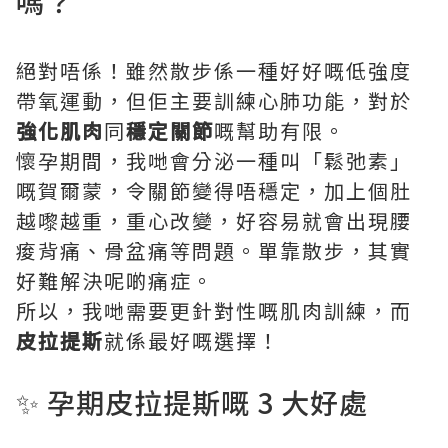
嗎？
絕對唔係！雖然散步係一種好好嘅低強度
帶氧運動，但佢主要訓練心肺功能，對於
強化肌肉
同
穩定關節
嘅幫助有限。
懷孕期間，我哋會分泌一種叫「鬆弛素」
嘅賀爾蒙，令關節變得唔穩定，加上個肚
越嚟越重，重心改變，好容易就會出現腰
痠背痛、骨盆痛等問題。單靠散步，其實
好難解決呢啲痛症。
所以，我哋需要更針對性嘅肌肉訓練，而
皮拉提斯
就係最好嘅選擇！
✨ 孕期皮拉提斯嘅 3 大好處