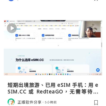
短期出境旅游、已用 eSIM 手机：用 e
SIM.CC 或 RedteaGO，无需等待收
货。需要“当地号码 + 通话短信”（如
正版软件分享
5小時前
打车、外卖、客户联络）：优先 Redt