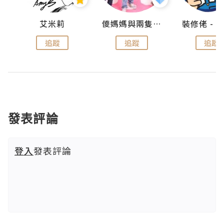
點滴
艾米莉
儍媽媽與兩隻小魔怪之家
追蹤
追蹤
追蹤
發表評論
登入
發表評論