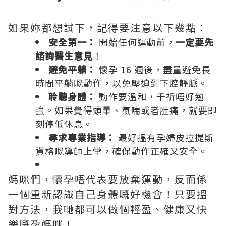
如果妳都想試下，記得要注意以下幾點：
安全第一：
開始任何運動前，
一定要先
諮詢醫生意見
！
避免平躺：
懷孕 16 週後，盡量避免長
時間平躺嘅動作，以免壓迫到下腔靜脈。
聆聽身體：
動作要溫和，千祈唔好勉
強。如果覺得頭暈、氣喘或者肚痛，就要即
刻停低休息。
尋求專業指導：
最好搵有孕婦皮拉提斯
資格嘅導師上堂，確保動作正確又安全。
媽咪們，懷孕唔代表要放棄運動，反而係
一個重新認識自己身體嘅好機會！只要搵
對方法，我哋都可以做個輕盈、健康又快
樂嘅孕媽咪！