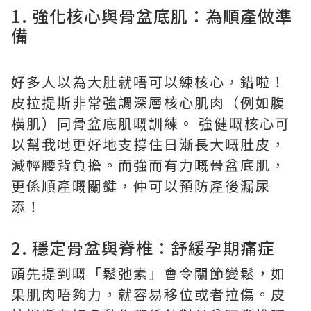
1. 強化核心與骨盆底肌：為順產做準
備
好多人以為大肚就唔可以練核心，錯啦！
皮拉提斯非常強調深層核心肌肉（例如腹
橫肌）同骨盆底肌嘅訓練。 強健嘅核心可
以幫我哋更好地支撐住日漸長大嘅肚皮，
減輕腰背負擔。而強而有力嘅骨盆底肌，
更係順產嘅關鍵，仲可以預防產後漏尿
添！
2. 穩定骨盆與脊椎：舒緩孕期痛症
頭先提到嘅「鬆弛素」會令關節變鬆，如
果肌肉唔夠力，就容易移位或者拉傷。皮