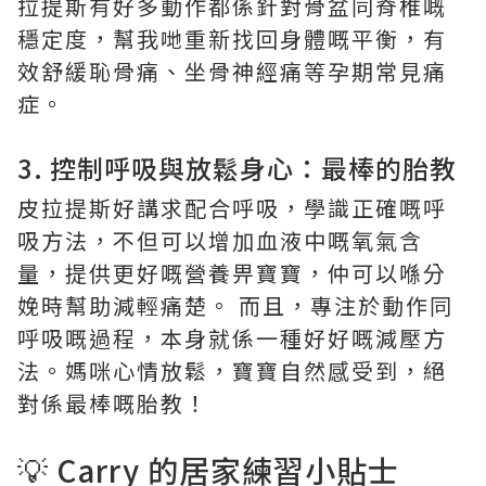
拉提斯有好多動作都係針對骨盆同脊椎嘅
穩定度，幫我哋重新找回身體嘅平衡，有
效舒緩恥骨痛、坐骨神經痛等孕期常見痛
症。
3. 控制呼吸與放鬆身心：最棒的胎教
皮拉提斯好講求配合呼吸，學識正確嘅呼
吸方法，不但可以增加血液中嘅氧氣含
量，提供更好嘅營養畀寶寶，仲可以喺分
娩時幫助減輕痛楚。 而且，專注於動作同
呼吸嘅過程，本身就係一種好好嘅減壓方
法。媽咪心情放鬆，寶寶自然感受到，絕
對係最棒嘅胎教！
💡 Carry 的居家練習小貼士