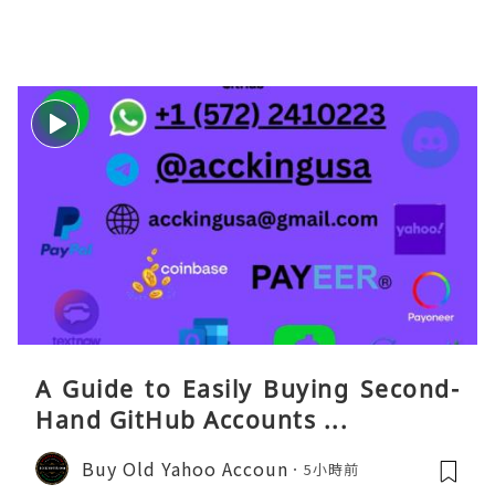
eaGO（明确提供通话短信套餐）。长
A Guide to Easily Buying Second-
Hand GitHub Accounts ...
Buy Old Yahoo Accoun
5小時前