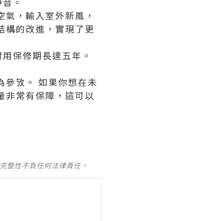
靜音。
空氣，輸入室外新風，
結構的改進，實現了更
耐用保修期長達五年。
為參攷。 如果你想在未
量非常有保障，這可以
及完整性不負任何法律責任。