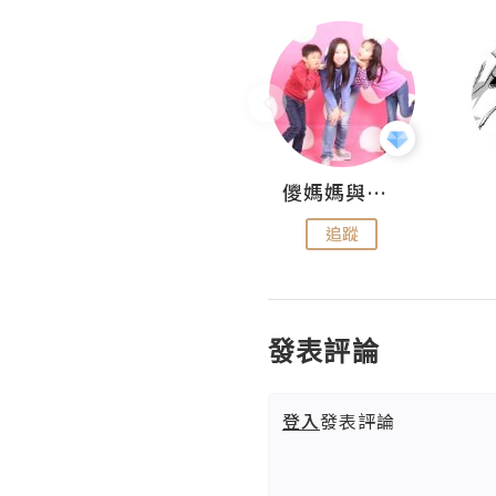
Hahakelly的生活點滴
儍媽媽與兩隻小魔怪之家
追蹤
追蹤
發表評論
登入
發表評論