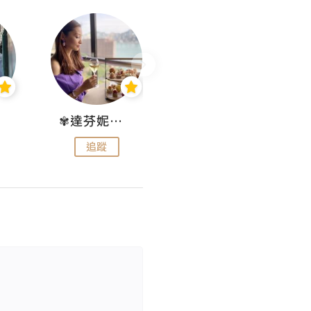
✾達芬妮•愛孩子•愛生活✾
wendysugar享受生活gogogo
追蹤
追蹤