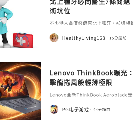
北上種牙必問醫生7條問題
術坑位
不少港人貪價錢優惠北上種牙，卻頻頻
適、無售後保障等問題。本文整理7條
骨骼檢測、收費標準、植體資訊、醫生
HealthyLiving168
15分鐘前
服務，幫大家避開種牙陷阱，安心求診
Lenovo ThinkBook
擊龍捲風般輕薄極限
Lenovo全新ThinkBook Aerob
計，有望成為ThinkBook系列最薄
風》的PG遊戲玩家來說，這款可攜式新
PG电子游戏
44分鐘前
台，隨時開啟娛樂與辦公體驗。據了解，Thin
用全新命名，延續ThinkBook商務
訊鏡頭模組以及簡潔機身設計。曝光圖