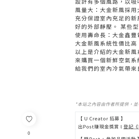
設計有多個風路，以吸
風量大：大金新風採用
充分保證室內充足的新
好的外部靜壓。 某些
使用壽命長：大金鑫豐
大金新風系統性價比高
以上是介紹的大金新風
來購買一個新鮮空氣系
給我們的室內冷氣帶來
*本站之內容由作者所提供，
【 U Creator 招募 】
出Post賺現金獎賞 l
登記《
0
【 睇Post + 參加品牌活動 