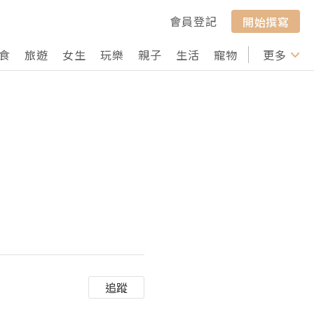
會員登記
開始撰寫
食
旅遊
女生
玩樂
親子
生活
寵物
行山
更多
打卡
追蹤