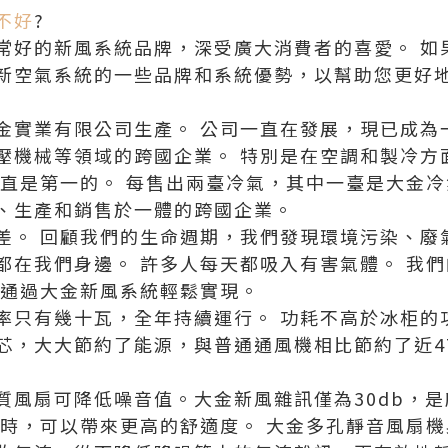
不好
?
常好的新風系統品牌，深受廣大消費者的喜愛。 如
新空氣系統的一些品牌和系統優勢，以幫助您更好
金實業有限公司生產。 公司一直在發展，現已成為
壓機械等領域的跨國企業。 特別是在空調和製冷方面
一直是第一的。 每售出兩臺冷氣，其中一臺是大金
、生產和銷售於一體的跨國企業。
差。 回顧我們的生命週期，我們發現環境污染、廢
都在我們身邊。 許多人每天都吸入有害氣體。 我
以通過大金新風系統輕鬆實現。
率只有幾十瓦，全年持續運行。 功耗不高於冰柜的
芯，大大節約了能源，與普通通風機相比節約了近4
質風扇可降低噪音值。大金新風雜訊僅為30db，
行時，可以帶來更高的舒適度。 大金多孔靜音風扇