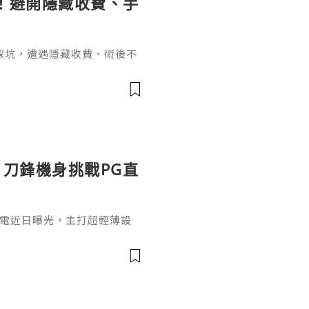
！避開隱藏收費、手
踩坑，遭遇隱藏收費、術後不
種牙必問醫生關鍵問題，涵蓋
資歷、療程、手術風險及售後
。
曝光：刀鋒機身挑戰PG直
lade筆電近日曝光，主打超輕薄設
機種之一。對於喜歡《直擊龍捲
品也適合搭配PG電子試玩平
kBook Aeroblade採
風格，配備窄邊框螢幕、頂部視
顯示，新機採用類