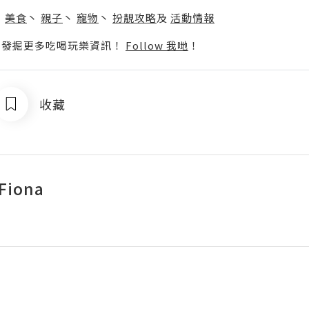
丶
美食
丶
親子
丶
寵物
丶
扮靚攻略
及
活動情報
p啦！發掘更多吃喝玩樂資訊！
Follow 我哋
！
收藏
 Fiona