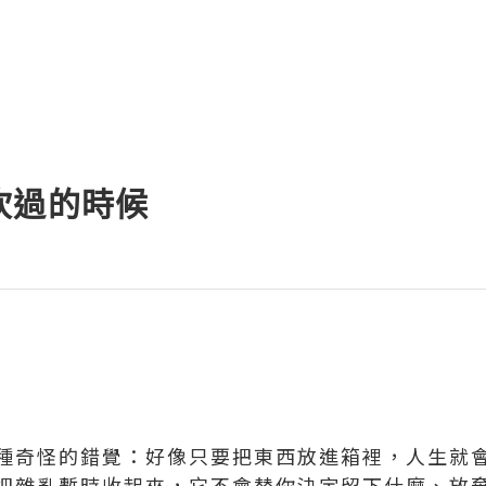
吹過的時候
種奇怪的錯覺：好像只要把東西放進箱裡，人生就
把雜亂暫時收起來，它不會替你決定留下什麼、放