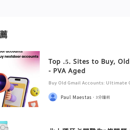
薦
Top .5. Sites to Buy, O
- PVA Aged
Buy Old Gmail Accounts: Ultimate G
g & Marketing Success ➤ Telegram
hatsApp: +1(352)270-0568 ➤ Email
Paul Maestas
3分鐘前
l.co Meta Description: Looking