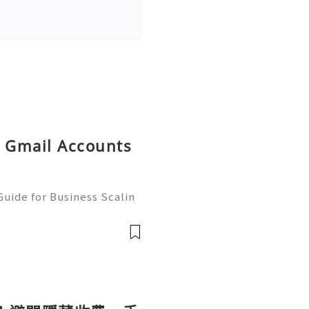
ld Gmail Accounts
uide for Business Scalin
: @usagoodservicesit ➤ W
: usagoodservicesit@gmai