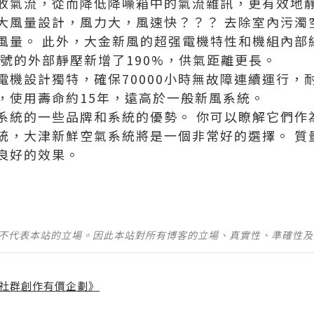
收氣流，從而降低降噪箱中的氣流雜訊，更有效地
大風量設計，風力大，風速快？？？ 去除室內污濁
風量。 此外，大金新風的超强電機特性和機組內部
型號的外部靜壓新增了190%，供氣距離更長。
電機設計獨特，確保70000小時無故障連續運行，
，使用壽命約15年，遠高於一般新風系統。
系統的一些品牌和系統的優勢。 你可以瞭解它們作
統，大津新鮮空氣系統將是一個非常好的選擇。 質
良好的效果。
並不代表本站的立場。因此本站對所有博客的立場、真實性、準確性
社群創作有價企劃》
】