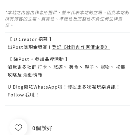
*本站之內容由作者所提供，並不代表本站的立場。因此本站對
所有博客的立場、真實性、準確性及完整性不負任何法律責
任。
【 U Creator 招募 】
出Post賺現金獎賞 l
登記《社群創作有價企劃》
【 睇Post + 參加品牌活動 】
瀏覽更多社群
打卡
丶
旅遊
丶
美食
丶
親子
丶
寵物
丶
扮靚
攻略
及
活動情報
U Blog開咗WhatsApp啦！發掘更多吃喝玩樂資訊！
Follow 我哋
！
0個讚好