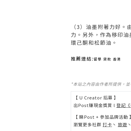
（3）油墨附著力好。
力。另外，作為移印油
環己酮和松節油。
推薦連結:
留學 貸款 香港
*本站之內容由作者所提供，
【 U Creator 招募 】
出Post賺現金獎賞 l
登記《
【 睇Post + 參加品牌活動 
瀏覽更多社群
打卡
丶
旅遊