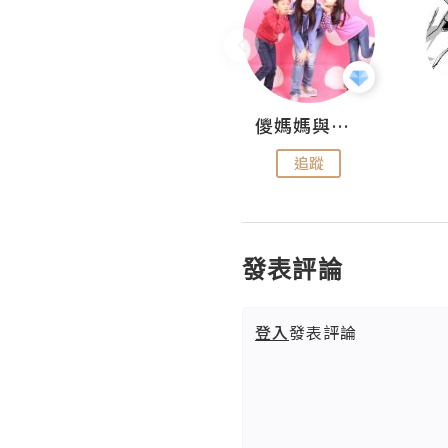
Hahakelly的生活點滴
儍媽媽與兩隻小魔怪之家
追蹤
追蹤
發表評論
登入
發表評論