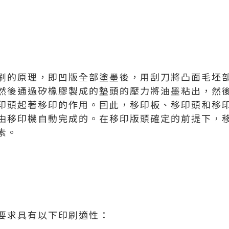
刷的原理，即凹版全部塗墨後，用刮刀將凸面毛坯
然後通過矽橡膠製成的墊頭的壓力將油墨粘出，然
印頭起著移印的作用。囙此，移印板、移印頭和移
由移印機自動完成的。在移印版頭確定的前提下，
素。
要求具有以下印刷適性：