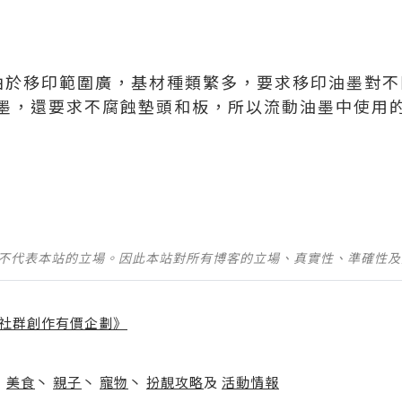
由於移印範圍廣，基材種類繁多，要求移印油墨對不
墨，還要求不腐蝕墊頭和板，所以流動油墨中使用
並不代表本站的立場。因此本站對所有博客的立場、真實性、準確性
社群創作有價企劃》
】
丶
美食
丶
親子
丶
寵物
丶
扮靚攻略
及
活動情報