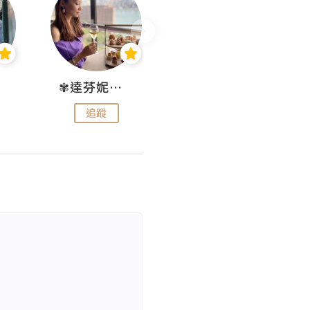
✾達芬妮•愛孩子•愛生活✾
wendysugar享受生活gogogo
追蹤
追蹤