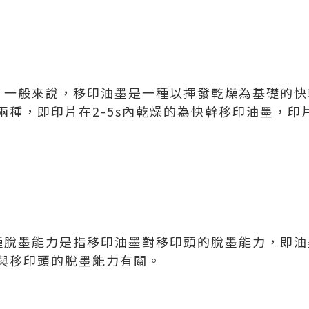
。一般來說，移印油墨是一種以揮發乾燥為基礎的快
兩種，即印片在2-5s內乾燥的為快幹移印油墨，印
種脫墨能力是指移印油墨對移印頭的脫墨能力，即油
與移印頭的脫墨能力有關。