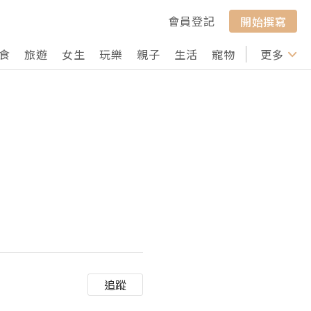
會員登記
開始撰寫
食
旅遊
女生
玩樂
親子
生活
寵物
行山
更多
打卡
追蹤