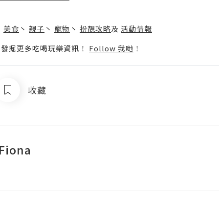
】
丶
美食
丶
親子
丶
寵物
丶
扮靚攻略
及
活動情報
p啦！發掘更多吃喝玩樂資訊！
Follow 我哋
！
收藏
 Fiona