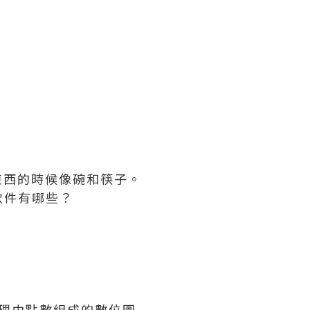
東西的時候像碗和筷子。
軟件有哪些？
主要處理由點數組成的數位圖