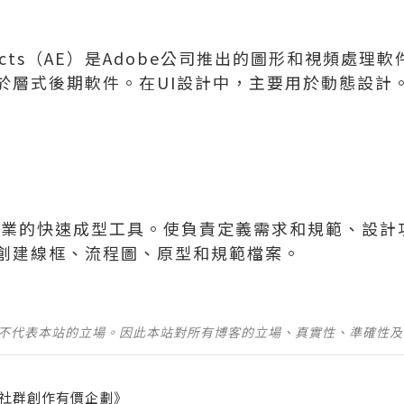
er Effects（AE）是Adobe公司推出的圖形和視頻
於層式後期軟件。在UI設計中，主要用於動態設計
P是一款專業的快速成型工具。使負責定義需求和規範、設
創建線框、流程圖、原型和規範檔案。
並不代表本站的立場。因此本站對所有博客的立場、真實性、準確性
社群創作有價企劃》