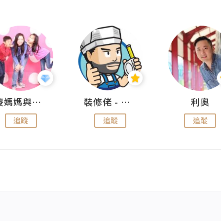
儍媽媽與兩隻小魔怪之家
裝修佬 - 香港一站式網上裝修平台
利奧
追蹤
追蹤
追蹤