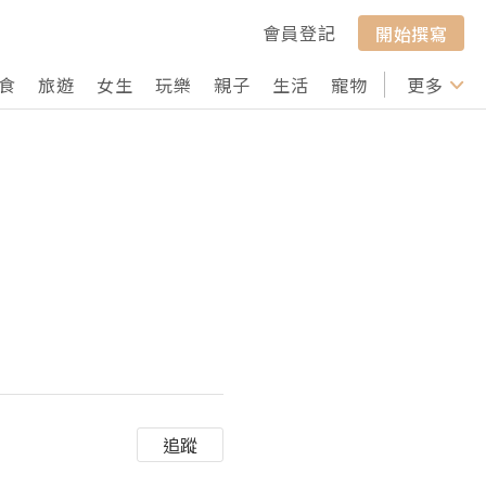
會員登記
開始撰寫
食
旅遊
女生
玩樂
親子
生活
寵物
行山
更多
打卡
追蹤