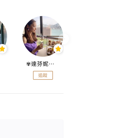
✾達芬妮•愛孩子•愛生活✾
wendysugar享受生活gogogo
追蹤
追蹤