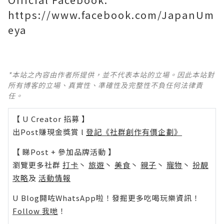
https://www.facebook.com/JapanUm
eya
*本站之內容由作者所提供，並不代表本站的立場。因此本站對
所有博客的立場、真實性、準確性及完整性不負任何法律責
任。
【 U Creator 招募 】
出Post賺現金獎賞 l
登記《社群創作有價企劃》
【 睇Post + 參加品牌活動 】
瀏覽更多社群
打卡
丶
旅遊
丶
美食
丶
親子
丶
寵物
丶
扮靚
攻略
及
活動情報
U Blog開咗WhatsApp啦！發掘更多吃喝玩樂資訊！
Follow 我哋
！