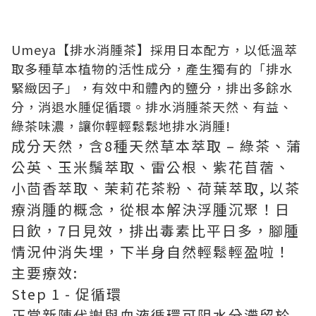
Umeya【排水消腫茶】採用日本配方，以低溫萃
取多種草本植物的活性成分，產生獨有的「排水
緊緻因子」，有效中和體內的鹽分，排出多餘水
分，消退水腫促循環。排水消腫茶天然、有益、
綠茶味濃，讓你輕輕鬆鬆地排水消腫!
成分天然，含8種天然草本萃取 – 綠茶、蒲
公英、玉米鬚萃取、雷公根、紫花苜蓿、
小茴香萃取、茉莉花茶粉、荷葉萃取, 以茶
療消腫的概念，從根本解決浮腫沉聚！日
日飲，7日見效，排出毒素比平日多，腳腫
情況仲消失埋，下半身自然輕鬆輕盈啦！
主要療效:
Step 1 - 促循環
正常新陳代謝與血液循環可阻水分滯留於