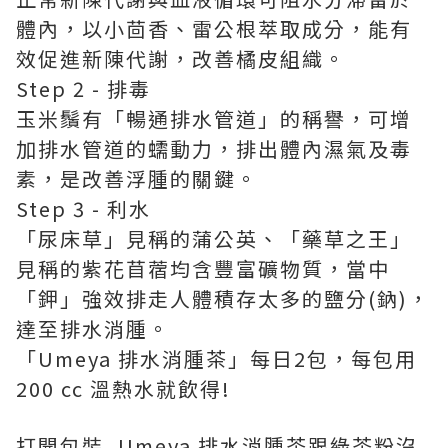
體內，以小茴香、雷公根萃取成分，能有
效促進新陳代謝，改善橘皮組織。
Step 2 - 排毒
玉米鬚有「暢通排水管道」的稱譽，可增
加排水管道的蠕動力，排出體內濕氣及毒
素，是改善浮腫的關鍵。
Step 3 - 利水
「尿床草」見稱的蒲公英、「藥草之王」
見稱的紫花苜蓿均含豐富礦物質，當中
「鉀」強效排走人體積存太多的鹽分(鈉)，
達至排水消腫。
「Umeya 排水消腫茶」每日2包，每包用
200 cc 溫熱水就飲得!
打開包裝, Umeya 排水消腫茶跟綠茶粉沒