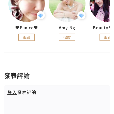
h 夏沫
♥Eunice♥
Amy Ng
追蹤
追蹤
追蹤
發表評論
登入
發表評論