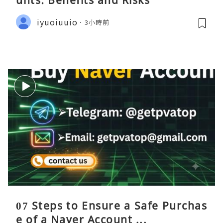
unts: Benefits and Risks
iyuoiuuio
3小時前
07 Steps to Ensure a Safe Purchas
e of a Naver Account ...