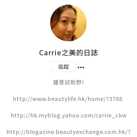
Carrie之美的日誌
追蹤
鍾意試新野!

http://www.beautylife.hk/home/?3788 

http://hk.myblog.yahoo.com/carrie_ckw

http://blogazine.beautyexchange.com.hk/?