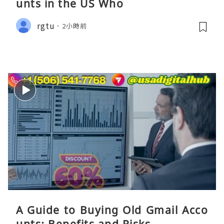
unts in the US Who
rgtu
2小時前
A Guide to Buying Old Gmail Acco