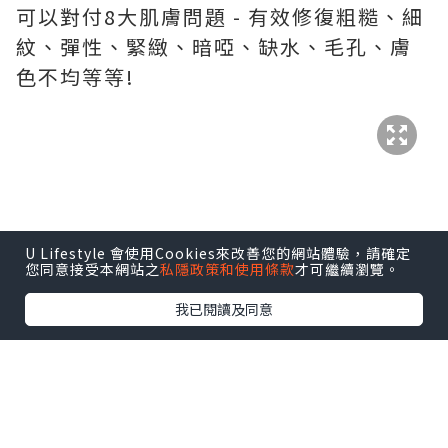
可以對付8大肌膚問題 - 有效修復粗糙、細
紋、彈性、緊緻、暗啞、缺水、毛孔、膚
色不均等等!
呢支全效再生超級精華含有首創11kDa微
玻尿酸，是利用親膚生物科技打造最完美
的分子大小，分子穩定， 親膚性強，實驗
證實1滴能滲透到第8層角質層，直達肌底
修護保濕! 能快速舒緩肌膚問題，修護肌膚
U Lifestyle 會使用Cookies來改善您的網站體驗，請確定
您同意接受本網站之
私隱政策和使用條款
才可繼續瀏覽。
屏障，維持肌膚穩定!
我已閱讀及同意
全效再生超級精華質地水潤，薄薄的推開
後，快速吸收又沒有黏笠感覺，夏日使用
更PREFECT!
因為夏天紫外線特別強勁，雖然已經帶住