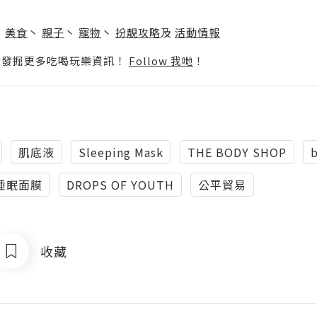
】
丶
美食
丶
親子
丶
寵物
丶
扮靚攻略
及
活動情報
p啦！發掘更多吃喝玩樂資訊！
Follow 我哋
！
肌底液
Sleeping Mask
THE BODY SHOP
睡眠面膜
DROPS OF YOUTH
公平貿易
收藏