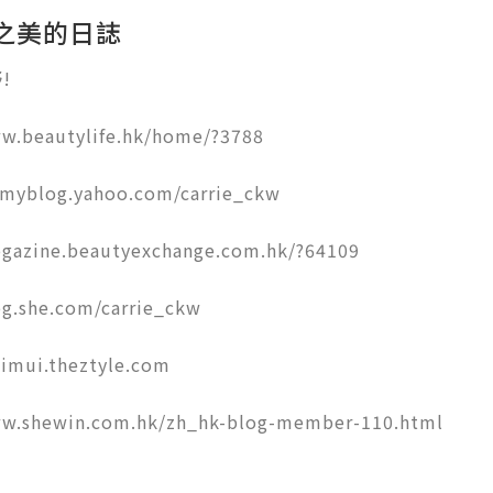
ie之美的日誌


w.beautylife.hk/home/?3788 

.myblog.yahoo.com/carrie_ckw

ogazine.beautyexchange.com.hk/?64109 

og.she.com/carrie_ckw

imui.theztyle.com

ww.shewin.com.hk/zh_hk-blog-member-110.html
