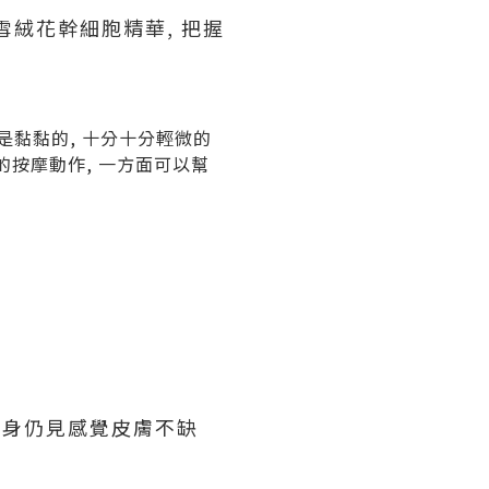
膜蘊含雪絨花幹細胞精華, 把握
 質地是黏黏的, 十分十分輕微的
下的按摩動作, 一方面可以幫
 起身仍見感覺皮膚不缺