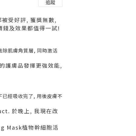
追蹤
直都被受好評, 獲獎無數,
 價錢及效果都值得一試!
速袪除肌膚角質層, 同時激活
用的護膚品發揮更強效能,
下已經吸收完了, 用後皮膚不
uct. 於晚上, 我現在改
eping Mask植物幹細胞活