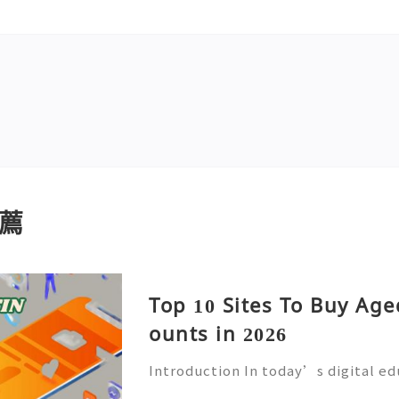
薦
Top 10 Sites To Buy Ag
ounts in 2026
Introduction In today’s digital e
mmunication has become an essenti