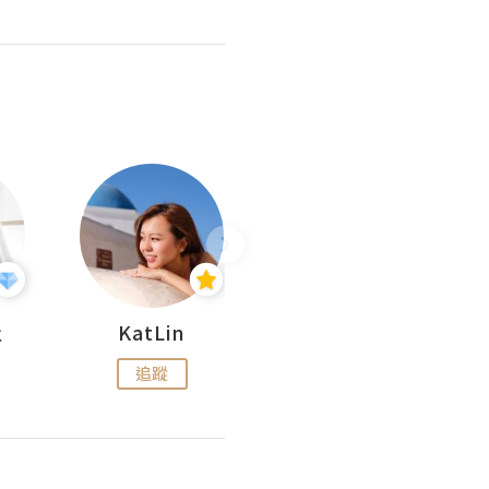
杜
KatLin
Missmiki 米奇小姐
追蹤
追蹤