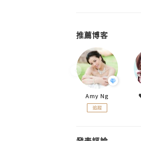
推薦博客
LoveCath 夏沫
Amy Ng
追蹤
追蹤
發表評論