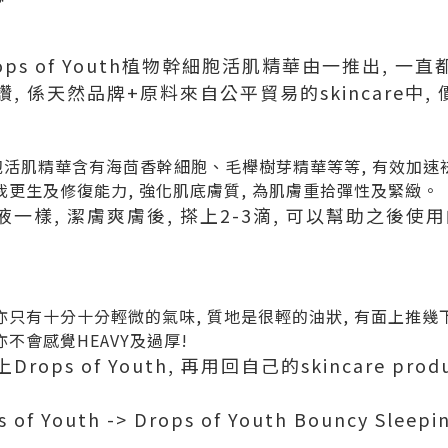
的Drops of Youth植物幹細胞活肌精華由一推出, 一
 係天然品牌+原料來自公平貿易的skincare中,
植物幹細胞活肌精華含有海茴香幹細胞、毛櫸樹芽精華等等, 有效加
我更生及修復能力, 強化肌底膚質, 為肌膚重拾彈性及緊緻。
一樣, 潔膚爽膚後, 搽上2-3滴, 可以幫助之後使
亦只有十分十分輕微的氣味, 質地是很輕的油狀, 有面上推幾
不會感覺HEAVY及過厚!
ps of Youth, 再用回自己的skincare prod
of Youth -> Drops of Youth Bouncy Sle