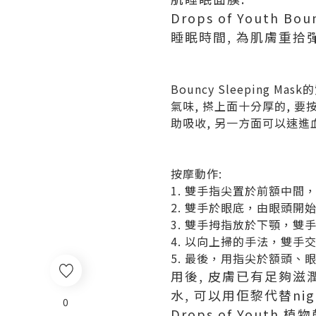
Drops of Youth
睡眠時間, 為肌膚重拾彈
Bouncy Sleeping 
氣味, 搽上面十分厚的, 要
助吸收, 另一方面可以速進
按摩動作:
1. 雙手指尖置於前額中
2. 雙手於眼底，由眼頭開
3. 雙手拇指放於下顎，
4. 以向上掃的手法，雙手
5. 最後，用指尖於額頭
用後, 皮膚已有足夠滋
水, 可以用佢黎代替nigh
0
Drops of Youth