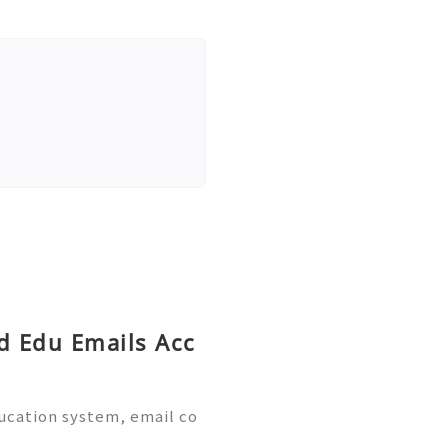
ed Edu Emails Acc
ducation system, email co
al part of academic life.