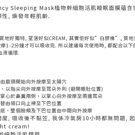
 Bouncy Sleeping Mask植物幹細胞活肌睡眠面
性, 煥發年輕肌齡.
Mask的質地好獨特, 望落好似CREAM, 其實佢好似”白膠橡”,
按摩1-2分鐘才可以吸收完. 所以建議每次使用時, 都配合以
血液循環.
間，由眉頭開始向外按摩至太陽穴
始，以指尖向外按摩至耳朵外則 (避開眼肚位置)
雙手掌心於鼻翼兩側，以掌心向外按摩至兩邊耳朵
交替由領口向上掃至下巴位置
、眼底、整個臉頰及下巴位置由中間向外按摩
潤度, 吸收後不黏笠, 我係冷氣房10小時都無問題,
t cream!
 植物幹細胞活肌精華