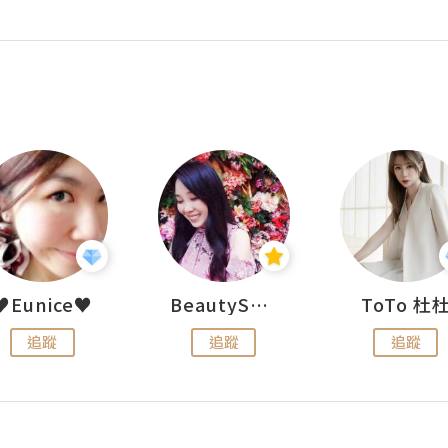
♥Eunice♥
BeautySearch
ToTo 杜
追蹤
追蹤
追蹤