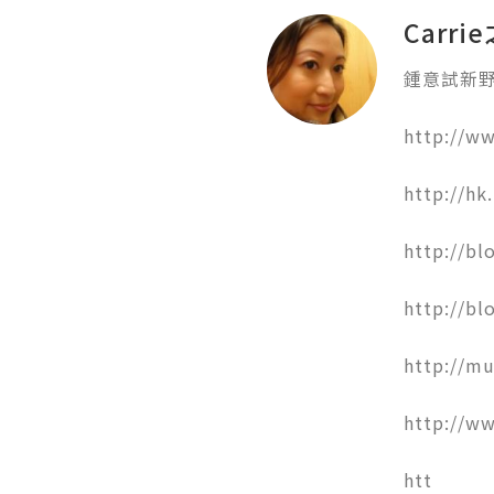
Carr
鍾意試新野!
http://ww
http://hk
http://bl
http://bl
http://mu
http://w
htt