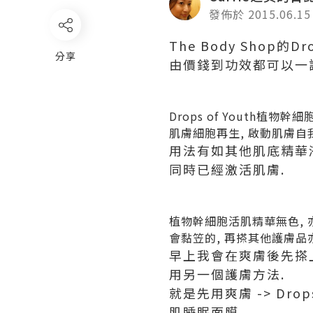
發佈於 2015.06.15
The Body Shop
分享
由價錢到功效都可以一讚,
Drops of Youth
肌膚細胞再生, 啟動肌膚自
用法有如其他肌底精華液
同時已經激活肌膚.
植物幹細胞活肌精華無色, 
會黏笠的, 再搽其他護膚品亦
早上我會在爽膚後先搽上Dro
用另一個護膚方法.
就是先用爽膚 -> Drops 
肌睡眠面膜.