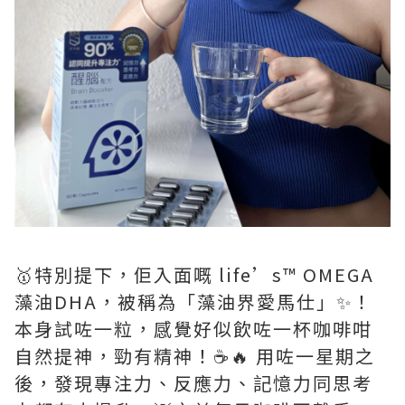
🥇特別提下，佢入面嘅 life’s™️ OMEGA
藻油DHA，被稱為「藻油界愛馬仕」✨！
本身試咗一粒，感覺好似飲咗一杯咖啡咁
自然提神，勁有精神！☕🔥 用咗一星期之
後，發現專注力、反應力、記憶力同思考