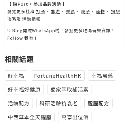
【 睇Post + 參加品牌活動 】
瀏覽更多社群
打卡
丶
旅遊
丶
美食
丶
親子
丶
寵物
丶
扮靚
攻略
及
活動情報
U Blog開咗WhatsApp啦！發掘更多吃喝玩樂資訊！
Follow 我哋
！
相關話題
好幸福
FortuneHealthHK
幸福醫藥
好幸福好健康
獨家萃取補活素
活齡配方
科研活齡抗衰老
醒腦配方
中西草本全天醒腦
萬寧出位價