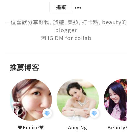
追蹤
一位喜歡分享好物, 旅遊, 美妝, 打卡點, beauty的
blogger

💌 IG DM for collab
推薦博客
h 夏沫
♥Eunice♥
Amy Ng