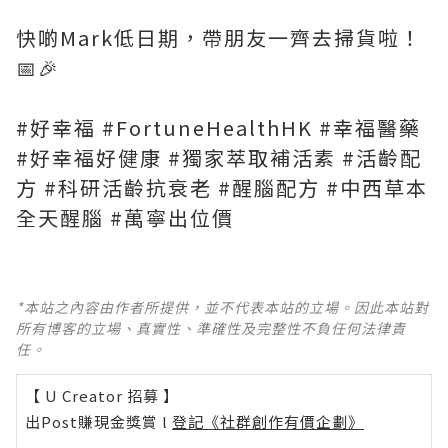
快啲Mark低日期，帶朋友一齊去掃貨啦！
📅🎉
#好幸福 #FortuneHealthHK #幸福醫藥
#好幸福好健康 #獨家萃取補活素 #活齡配
方 #科研活齡抗衰老 #醒腦配方 #中西草本
全天醒腦 #萬寧出位價
*本站之內容由作者所提供，並不代表本站的立場。因此本站對
所有博客的立場、真實性、準確性及完整性不負任何法律責
任。
【 U Creator 招募 】
出Post賺現金獎賞 l
登記《社群創作有價企劃》