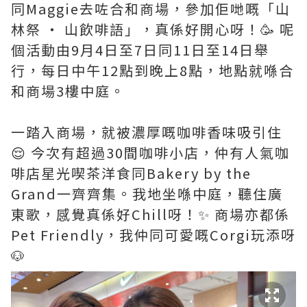
同Maggie去咗合和商場，參加佢哋嘅「山
林祭 ‧ 山飲啡語」，真係好開心呀！🥳 呢
個活動由9月4日至7日同11日至14日舉
行，每日中午12點到晚上8點，地點就喺合
和商場3樓中庭。
一踏入商場，就被濃厚嘅咖啡香味吸引住
😌 今次有超過30間咖啡小店，仲有人氣咖
啡店星光喫茶洋食同Bakery by the
Grand一齊齊集。我地坐喺中庭，聽住廣
東歌，感覺真係好Chill呀！✨ 商場亦都係
Pet Friendly，我仲同可愛嘅Corgi玩添呀
🐶