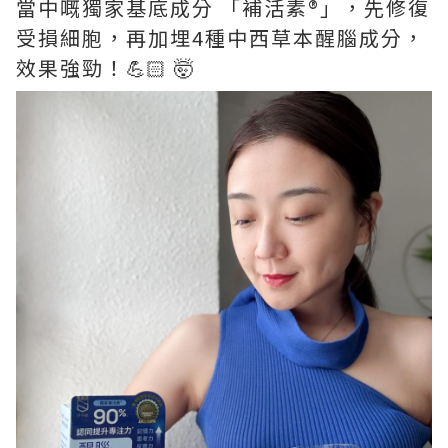
當中嘅獨家基底成分 「補活素®️」，先修復
受損細胞，再加埋4種中西草本醒腦成分，
效果強勁！💪🏻 🤯