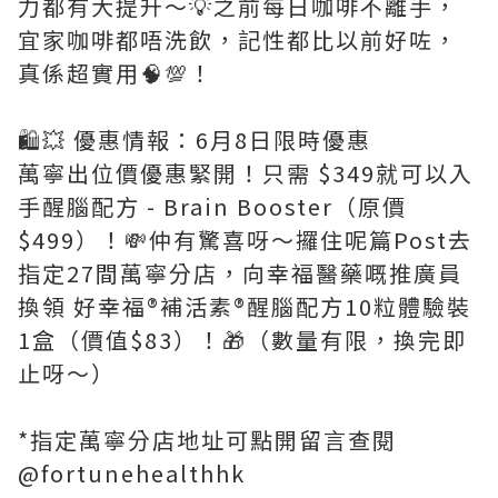
力都有大提升～💡之前每日咖啡不離手，
宜家咖啡都唔洗飲，記性都比以前好咗，
真係超實用🧠💯！
🛍💥 優惠情報：6月8日限時優惠
萬寧出位價優惠緊開！只需 $349就可以入
手醒腦配方 - Brain Booster（原價
$499）！💸仲有驚喜呀～攞住呢篇Post去
指定27間萬寧分店，向幸福醫藥嘅推廣員
換領 好幸福®️補活素®️醒腦配方10粒體驗裝
1盒（價值$83）！🎁（數量有限，換完即
止呀～）
*指定萬寧分店地址可點開留言查閱
@fortunehealthhk