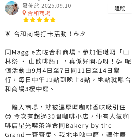
發佈於 2025.09.10
追蹤
合和商場
🌟 合和商場打卡活動！☕️🎉
同Maggie去咗合和商場，參加佢哋嘅「山
林祭 ‧ 山飲啡語」，真係好開心呀！🥳 呢
個活動由9月4日至7日同11日至14日舉
行，每日中午12點到晚上8點，地點就喺合
和商場3樓中庭。
一踏入商場，就被濃厚嘅咖啡香味吸引住
😌 今次有超過30間咖啡小店，仲有人氣咖
啡店星光喫茶洋食同Bakery by the
Grand一齊齊集。我地坐喺中庭，聽住廣