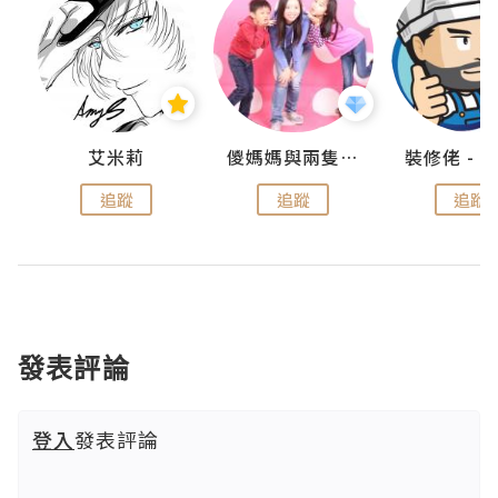
點滴
艾米莉
儍媽媽與兩隻小魔怪之家
追蹤
追蹤
追蹤
發表評論
登入
發表評論