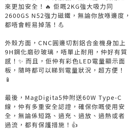
來更加安全！🔥 佢嘅2KG強大吸力同
2600GS N52強力磁鐵，無論你放喺邊度，
都唔會輕易掉落！💪
外殼方面，CNC圓邊切割鋁合金機身加上
9H鋼化磨砂玻璃，唔單止耐用，仲好有質
感！✨ 而且，佢仲有彩色LED電量顯示面
板，隨時都可以睇到電量狀況，超方便！
📱
最後，MagDigita5仲附送60W Type-C
線，仲有多重安全認證，確保你嘅使用安
全，無論係短路、過充、過放、過熱或者
過流，都有保護措施！👍