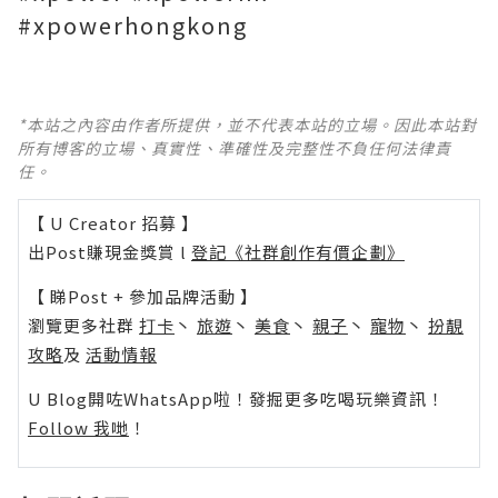
#xpowerhongkong
*本站之內容由作者所提供，並不代表本站的立場。因此本站對
所有博客的立場、真實性、準確性及完整性不負任何法律責
任。
【 U Creator 招募 】
出Post賺現金獎賞 l
登記《社群創作有價企劃》
【 睇Post + 參加品牌活動 】
瀏覽更多社群
打卡
丶
旅遊
丶
美食
丶
親子
丶
寵物
丶
扮靚
攻略
及
活動情報
U Blog開咗WhatsApp啦！發掘更多吃喝玩樂資訊！
Follow 我哋
！