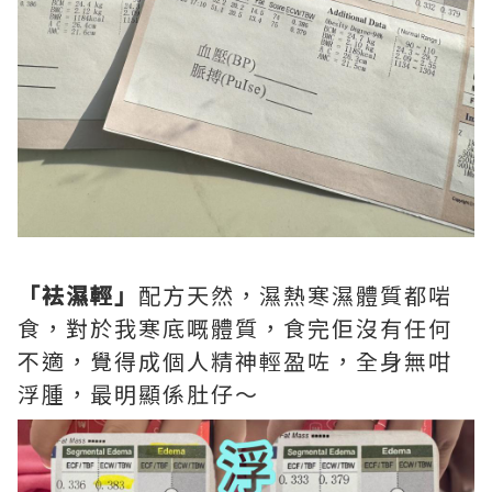
「袪濕輕」
配方天然，濕熱寒濕體質都啱
食，對於我寒底嘅體質，食完佢沒有任何
不適，覺得成個人精神輕盈咗，全身無咁
浮腫，最明顯係肚仔～