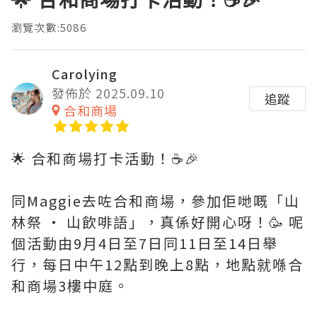
瀏覽次數:5086
Carolying
發佈於 2025.09.10
追蹤
合和商場
🌟 合和商場打卡活動！☕️🎉
同Maggie去咗合和商場，參加佢哋嘅「山
林祭 ‧ 山飲啡語」，真係好開心呀！🥳 呢
個活動由9月4日至7日同11日至14日舉
行，每日中午12點到晚上8點，地點就喺合
和商場3樓中庭。