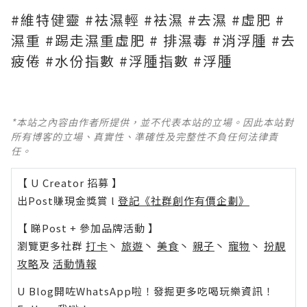
#維特健靈 #袪濕輕 #袪濕 #去濕 #虛肥 #
濕重 #踢走濕重虛肥 # 排濕毒 #消浮腫 #去
疲倦 #水份指數 #浮腫指數 #浮腫
*本站之內容由作者所提供，並不代表本站的立場。因此本站對
所有博客的立場、真實性、準確性及完整性不負任何法律責
任。
【 U Creator 招募 】
出Post賺現金獎賞 l
登記《社群創作有價企劃》
【 睇Post + 參加品牌活動 】
瀏覽更多社群
打卡
丶
旅遊
丶
美食
丶
親子
丶
寵物
丶
扮靚
攻略
及
活動情報
U Blog開咗WhatsApp啦！發掘更多吃喝玩樂資訊！