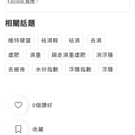
Follow 我哋
！
相關話題
維特健靈
袪濕輕
袪濕
去濕
虛肥
濕重
踢走濕重虛肥
消浮腫
去疲倦
水份指數
浮腫指數
浮腫
0個讚好
收藏