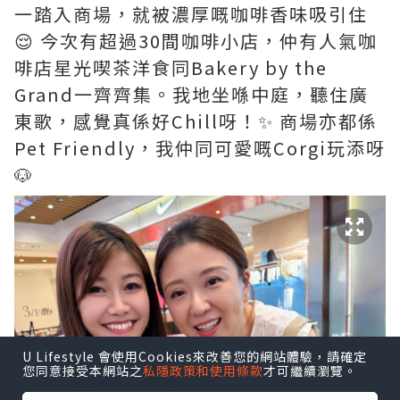
一踏入商場，就被濃厚嘅咖啡香味吸引住
😌 今次有超過30間咖啡小店，仲有人氣咖
啡店星光喫茶洋食同Bakery by the
Grand一齊齊集。我地坐喺中庭，聽住廣
東歌，感覺真係好Chill呀！✨ 商場亦都係
Pet Friendly，我仲同可愛嘅Corgi玩添呀
🐶
U Lifestyle 會使用Cookies來改善您的網站體驗，請確定
您同意接受本網站之
私隱政策和使用條款
才可繼續瀏覽。