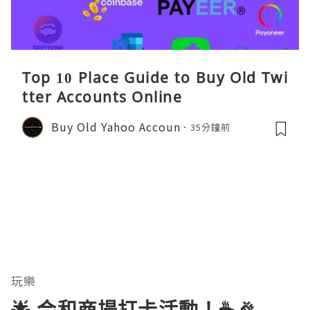
Top 10 Place Guide to Buy Old Twi
tter Accounts Online
Buy Old Yahoo Accoun
35分鐘前
玩樂
🌟 合和商場打卡活動！☕️🎉