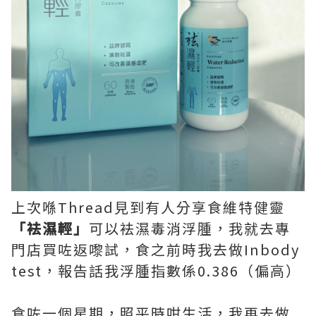
上次喺Thread見到有人分享食維特健靈
「袪濕輕」
可以袪濕毒消浮腫，我就去專
門店買咗返嚟試，食之前時我去做Inbody
test，報告話我浮腫指數係0.386（偏高）
食咗一個星期，照平時咁生活，我再去做