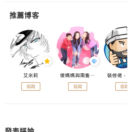
推薦博客
點滴
艾米莉
儍媽媽與兩隻小魔怪之家
追蹤
追蹤
追蹤
發表評論