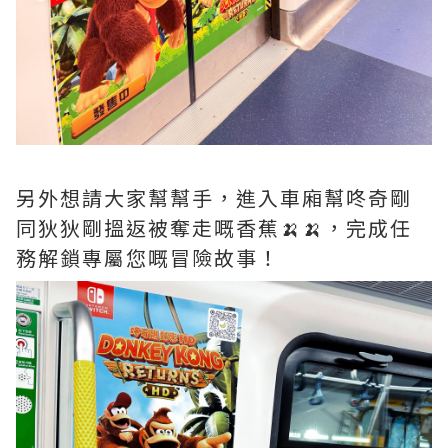
另外想請大家幫幫手，進入車廂幫咚奇剛
同狄狄剛搵返被奪走嘅香蕉🍌🍌，完成任
務解鎖專屬您嘅冒險故事！