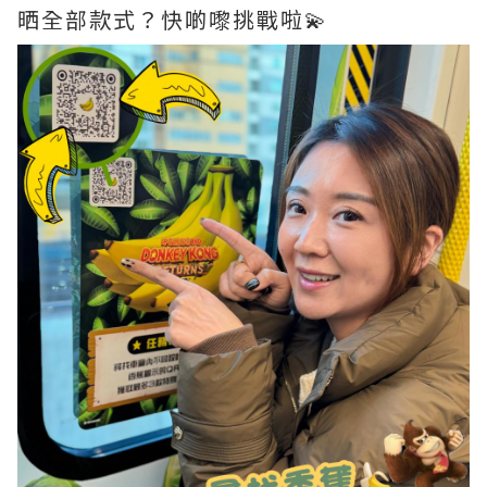
晒全部款式？快啲嚟挑戰啦💫