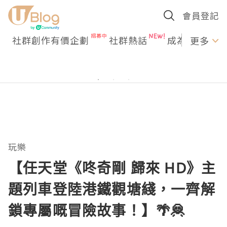
會員登記
社群創作有價企劃
社群熱話
成為U Creato
更多
玩樂
【任天堂《咚奇剛 歸來 HD》主
題列車登陸港鐵觀塘綫，一齊解
鎖專屬嘅冒險故事！】🌴🦧