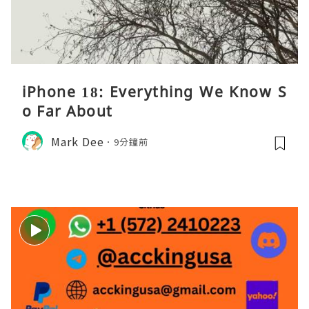
iPhone 18: Everything We Know S
o Far About
Mark Dee
9分鐘前