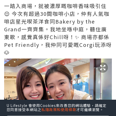
一踏入商場，就被濃厚嘅咖啡香味吸引住
😌 今次有超過30間咖啡小店，仲有人氣咖
啡店星光喫茶洋食同Bakery by the
Grand一齊齊集。我地坐喺中庭，聽住廣
東歌，感覺真係好Chill呀！✨ 商場亦都係
Pet Friendly，我仲同可愛嘅Corgi玩添呀
🐶
U Lifestyle 會使用Cookies來改善您的網站體驗，請確定
您同意接受本網站之
私隱政策和使用條款
才可繼續瀏覽。