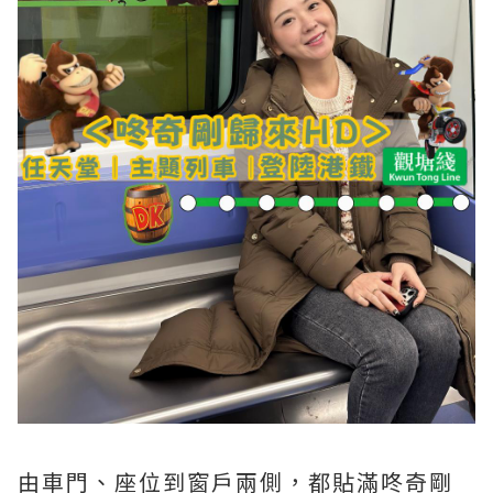
由車門、座位到窗戶兩側，都貼滿咚奇剛