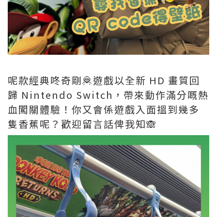
呢款經典咚奇剛🦧遊戲以全新 HD 畫質回
歸 Nintendo Switch，帶來動作滿分嘅熱
血闖關體驗！你又會係遊戲入面搵到幾多
隻香蕉呢？歡迎留言話俾我知🙈