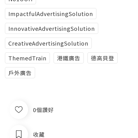
ImpactfulAdvertisingSolution
InnovativeAdvertisingSolution
CreativeAdvertisingSolution
ThemedTrain
港鐵廣告
德高貝登
戶外廣告
0個讚好
收藏