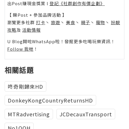
出Post賺現金獎賞 l
登記《社群創作有價企劃》
【 睇Post + 參加品牌活動 】
瀏覽更多社群
打卡
丶
旅遊
丶
美食
丶
親子
丶
寵物
丶
扮靚
攻略
及
活動情報
U Blog開咗WhatsApp啦！發掘更多吃喝玩樂資訊！
Follow 我哋
！
相關話題
咚奇剛歸來HD
DonkeyKongCountryReturnsHD
MTRadvertising
JCDecauxTransport
No1OOH