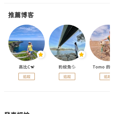
推薦博客
)
高比C🐒
豹紋魚💦
追蹤
追蹤
追蹤