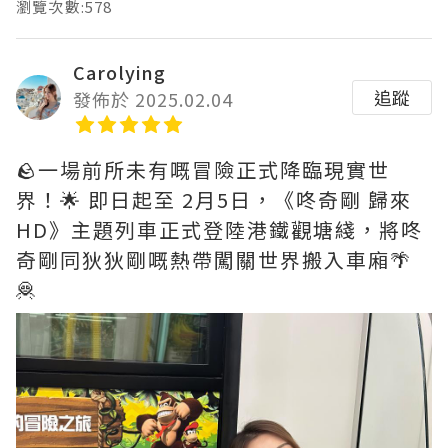
瀏覽次數:578
Carolying
追蹤
發佈於 2025.02.04
🪨一場前所未有嘅冒險正式降臨現實世
界！🌟 即日起至 2月5日，《咚奇剛 歸來
HD》主題列車正式登陸港鐵觀塘綫，將咚
奇剛同狄狄剛嘅熱帶闖關世界搬入車廂🌴
🦧