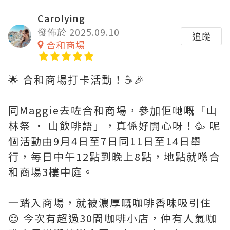
Carolying
發佈於 2025.09.10
追蹤
合和商場
🌟 合和商場打卡活動！☕️🎉
同Maggie去咗合和商場，參加佢哋嘅「山
林祭 ‧ 山飲啡語」，真係好開心呀！🥳 呢
個活動由9月4日至7日同11日至14日舉
行，每日中午12點到晚上8點，地點就喺合
和商場3樓中庭。
一踏入商場，就被濃厚嘅咖啡香味吸引住
😌 今次有超過30間咖啡小店，仲有人氣咖