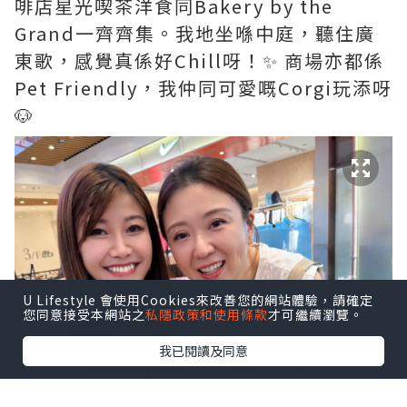
啡店星光喫茶洋食同Bakery by the
Grand一齊齊集。我地坐喺中庭，聽住廣
東歌，感覺真係好Chill呀！✨ 商場亦都係
Pet Friendly，我仲同可愛嘅Corgi玩添呀
🐶
U Lifestyle 會使用Cookies來改善您的網站體驗，請確定
您同意接受本網站之
私隱政策和使用條款
才可繼續瀏覽。
我已閱讀及同意