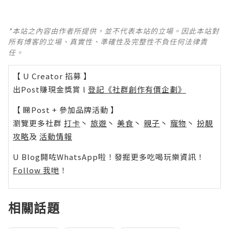
*本站之內容由作者所提供，並不代表本站的立場。因此本站對
所有博客的立場、真實性、準確性及完整性不負任何法律責
任。
【 U Creator 招募 】
出Post賺現金獎賞 l
登記《社群創作有價企劃》
【 睇Post + 參加品牌活動 】
瀏覽更多社群
打卡
丶
旅遊
丶
美食
丶
親子
丶
寵物
丶
扮靚
攻略
及
活動情報
U Blog開咗WhatsApp啦！發掘更多吃喝玩樂資訊！
Follow 我哋
！
相關話題