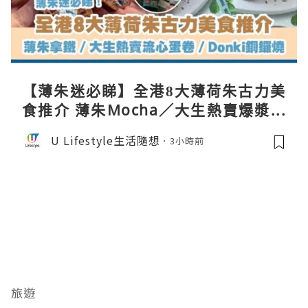
【薄朱迷必睇】全港8大薄荷朱古力美
食推介 薄朱Mocha／大生熱賣爆漿蛋
卷／Donki銅鑼燒
U Lifestyle生活隨想
3小時前
旅遊