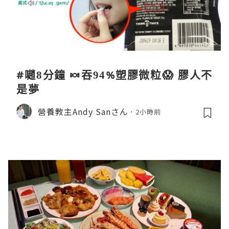
#𡁻8分鐘 🍬吞94%塑膠微粒😱 膠人不
是夢
營養教主Andy Sanさん
2小時前