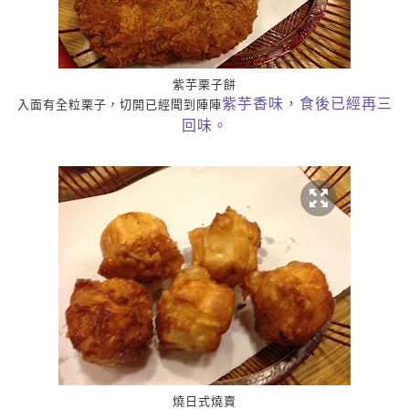
紫芋栗子餅
紫芋香味，食後已經再三
入面有全粒栗子，切開已經聞到陣陣
回味。
燒日式燒賣