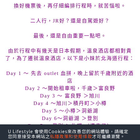
換好機票後，再仔細編排行程時，就苦惱啦。
二人行，JR好？還是自駕遊好？
最後，還是自由重要一點吧。
由於行程中有幾天是日本假期，溫泉酒店都相對貴
了，為了遷就溫泉酒店，以下是小妹於北海道行程：
Day 1 ～ 先去 outlet 血拼，晚上留於千歲附近的酒
店
Day 2 ～開始租車啦，千歲＞
富良野
Day 3 ～
富良野 ＞
旭川
Day 4 ～
旭川＞
積丹町＞小樽
Day 5 ～
小樽＞
洞爺湖
Day 6～
洞爺湖 ＞
登別
Day 7 ～
登別 ＞
札幌 （還車了）
U Lifestyle 會使用Cookies來改善您的網站體驗，請確定
Day 8 －9
札幌
您同意接受本網站之
私隱政策和使用條款
才可繼續瀏覽。