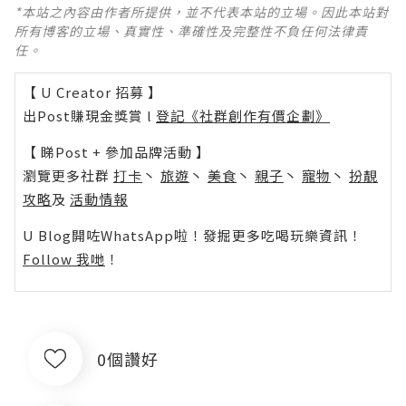
*本站之內容由作者所提供，並不代表本站的立場。因此本站對
所有博客的立場、真實性、準確性及完整性不負任何法律責
任。
【 U Creator 招募 】
出Post賺現金獎賞 l
登記《社群創作有價企劃》
【 睇Post + 參加品牌活動 】
瀏覽更多社群
打卡
丶
旅遊
丶
美食
丶
親子
丶
寵物
丶
扮靚
攻略
及
活動情報
U Blog開咗WhatsApp啦！發掘更多吃喝玩樂資訊！
Follow 我哋
！
0個讚好