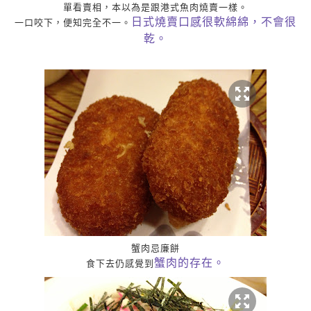
單看賣相，本以為是跟港式魚肉燒賣一樣。
日式燒賣口感很軟綿綿，不會很
一口咬下，便知完全不一。
乾。
蟹肉忌廉餅
蟹肉的存在。
食下去仍感覺到