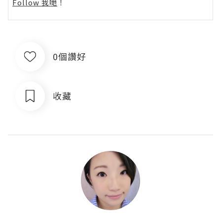
Follow 我哋
！
0個讚好
收藏