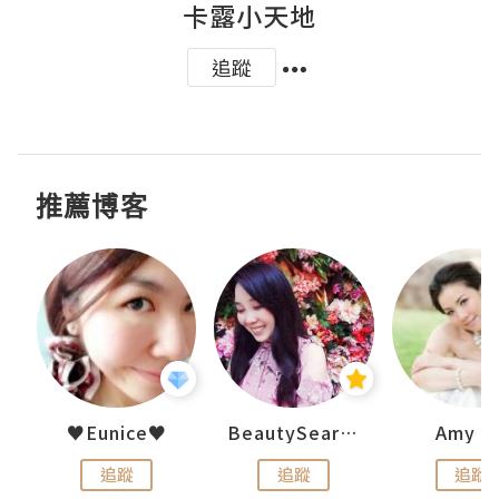
卡露小天地
追蹤
推薦博客
h 夏沫
♥Eunice♥
BeautySearch
Amy N
追蹤
追蹤
追蹤