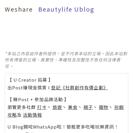
Weshare
Beautylife
Ublog
*本站之內容由作者所提供，並不代表本站的立場。因此本站對
所有博客的立場、真實性、準確性及完整性不負任何法律責
任。
【 U Creator 招募 】
出Post賺現金獎賞 l
登記《社群創作有價企劃》
【 睇Post + 參加品牌活動 】
瀏覽更多社群
打卡
丶
旅遊
丶
美食
丶
親子
丶
寵物
丶
扮靚
攻略
及
活動情報
U Blog開咗WhatsApp啦！發掘更多吃喝玩樂資訊！