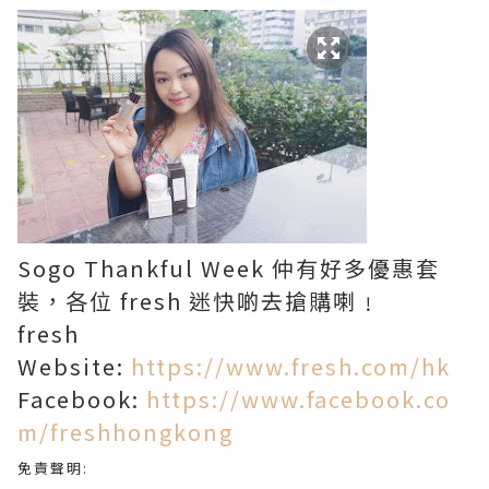
Sogo Thankful Week 仲有好多優惠套
裝，各位 fresh 迷快啲去搶購喇﹗
fresh
Website:
https://www.fresh.com/hk
Facebook:
https://www.facebook.co
m/freshhongkong
免責聲明
: