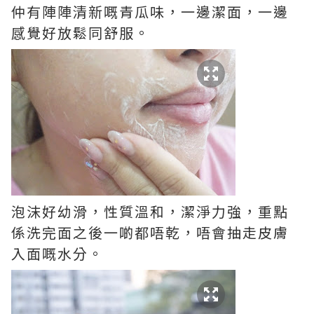
仲有陣陣清新嘅青瓜味，一邊潔面，一邊
感覺好放鬆同舒服。
泡沫好幼滑，性質溫和，潔淨力強，重點
係洗完面之後一啲都唔乾，唔會抽走皮膚
入面嘅水分。