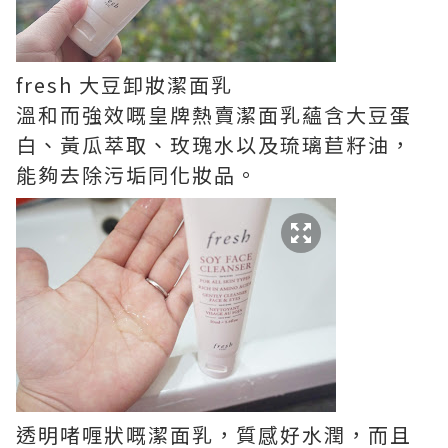
fresh 大豆卸妝潔面乳
溫和而強效嘅皇牌熱賣潔面乳蘊含大豆蛋
白、黃瓜萃取、玫瑰水以及琉璃苣籽油，
能夠去除污垢同化妝品。
透明啫喱狀嘅潔面乳，質感好水潤，而且