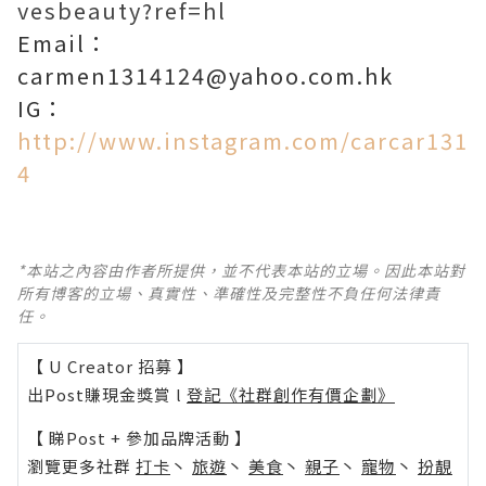
vesbeauty?ref=hl
Email：
carmen1314124@yahoo.com.hk
IG：
http://www.instagram.com/carcar131
4
*本站之內容由作者所提供，並不代表本站的立場。因此本站對
所有博客的立場、真實性、準確性及完整性不負任何法律責
任。
【 U Creator 招募 】
出Post賺現金獎賞 l
登記《社群創作有價企劃》
【 睇Post + 參加品牌活動 】
瀏覽更多社群
打卡
丶
旅遊
丶
美食
丶
親子
丶
寵物
丶
扮靚