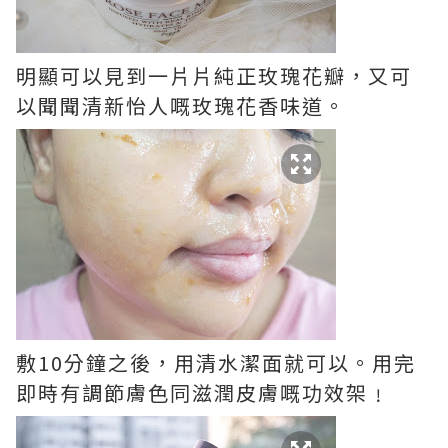
明顯可以見到一片片純正玫瑰花瓣，又可
以聞聞清新怡人嘅玫瑰花香味道。
敷10分鐘之後，用清水潔面就可以。用完
即時有調節膚色同滋潤皮膚嘅功效架﹗