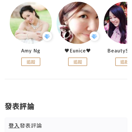
h 夏沫
Amy Ng
♥Eunice♥
追蹤
追蹤
追蹤
發表評論
登入
發表評論