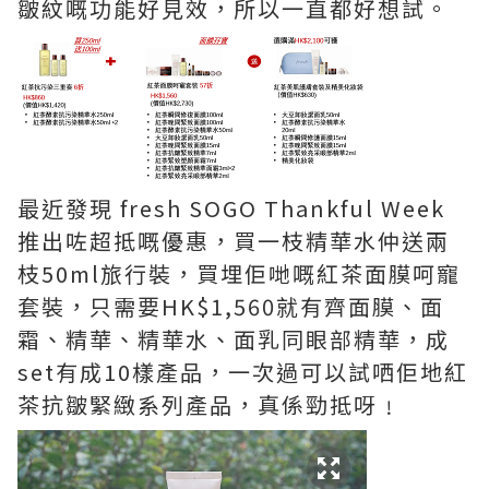
皺紋嘅功能好見效，所以一直都好想試。
最近發現 fresh SOGO Thankful Week
推出咗超抵嘅優惠，買一枝精華水仲送兩
枝50ml旅行裝，買埋佢哋嘅紅茶面膜呵寵
套裝，只需要HK$1,560就有齊面膜、面
霜、精華、精華水、面乳同眼部精華，成
set有成10樣產品，一次過可以試哂佢地紅
茶抗皺緊緻系列產品，真係勁抵呀﹗