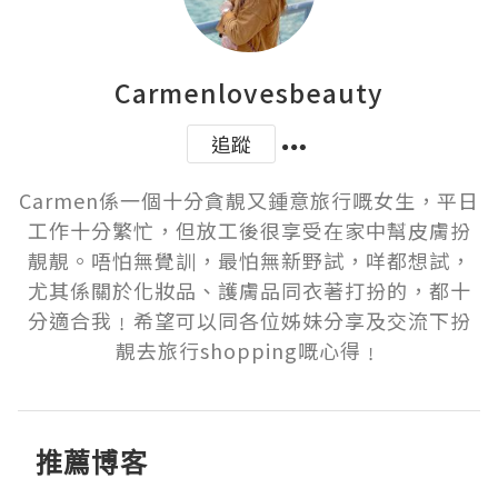
Carmenlovesbeauty
追蹤
Carmen係一個十分貪靚又鍾意旅行嘅女生，平日
工作十分繁忙，但放工後很享受在家中幫皮膚扮
靚靚。唔怕無覺訓，最怕無新野試，咩都想試，
尤其係關於化妝品、護膚品同衣著打扮的，都十
分適合我﹗希望可以同各位姊妹分享及交流下扮
靚去旅行shopping嘅心得﹗
推薦博客