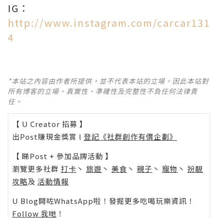
IG：
http://www.instagram.com/carcar131
4
*本站之內容由作者所提供，並不代表本站的立場。因此本站對
所有博客的立場、真實性、準確性及完整性不負任何法律責
任。
【 U Creator 招募 】
出Post賺現金獎賞 l
登記《社群創作有價企劃》
【 睇Post + 參加品牌活動 】
瀏覽更多社群
打卡
丶
旅遊
丶
美食
丶
親子
丶
寵物
丶
扮靚
攻略
及
活動情報
U Blog開咗WhatsApp啦！發掘更多吃喝玩樂資訊！
Follow 我哋
！