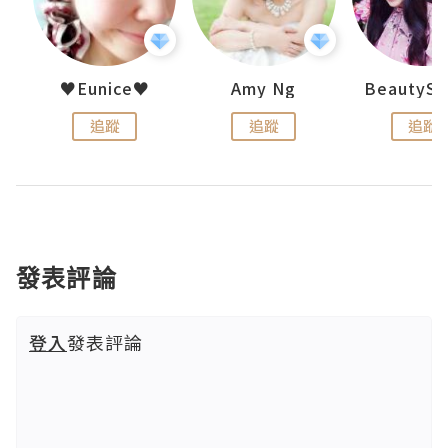
h 夏沫
♥Eunice♥
Amy Ng
追蹤
追蹤
追蹤
發表評論
登入
發表評論