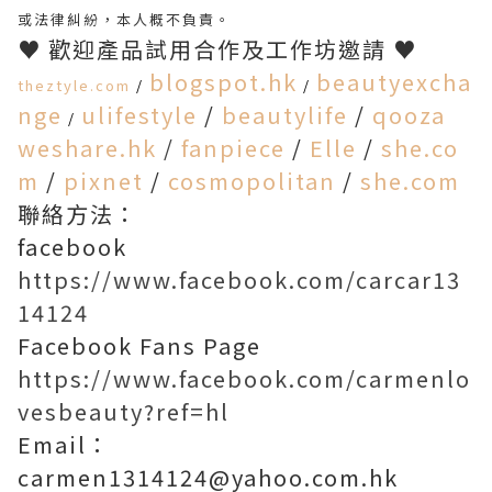
或法律糾紛，本人概不負責。
♥ 歡迎產品試用合作及工作坊邀請 ♥
blogspot.hk
beautyexcha
theztyle.com
/
/
nge
ulifestyle
/
beautylife
/
qooza
/
weshare.hk
/
fanpiece
/
Elle
/
she.co
m
/
pixnet
/
cosmopolitan
/
she.com
聯絡方法：
facebook
https://www.facebook.com/carcar13
14124
Facebook Fans Page
https://www.facebook.com/carmenlo
vesbeauty?ref=hl
Email：
carmen1314124@yahoo.com.hk