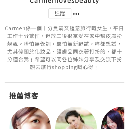
追蹤
Carmen係一個十分貪靚又鍾意旅行嘅女生，平日
工作十分繁忙，但放工後很享受在家中幫皮膚扮
靚靚。唔怕無覺訓，最怕無新野試，咩都想試，
尤其係關於化妝品、護膚品同衣著打扮的，都十
分適合我﹗希望可以同各位姊妹分享及交流下扮
靚去旅行shopping嘅心得﹗
推薦博客