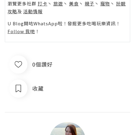
瀏覽更多社群
打卡
丶
旅遊
丶
美食
丶
親子
丶
寵物
丶
扮靚
攻略
及
活動情報
U Blog開咗WhatsApp啦！發掘更多吃喝玩樂資訊！
Follow 我哋
！
0個讚好
收藏