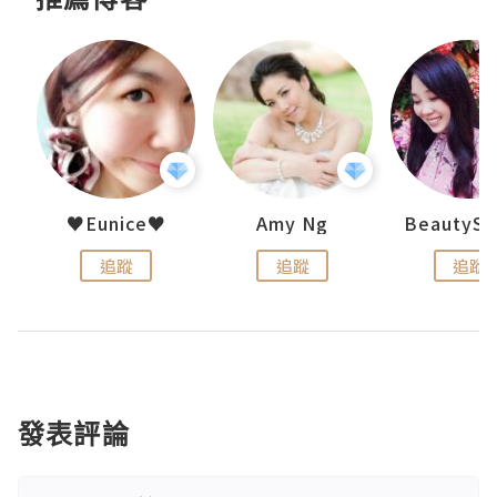
h 夏沫
♥Eunice♥
Amy Ng
追蹤
追蹤
追蹤
發表評論