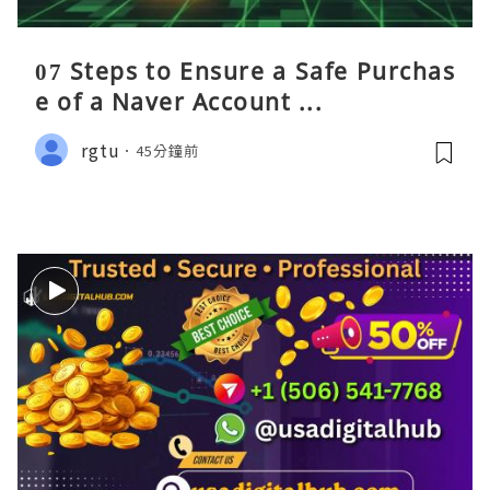
07 Steps to Ensure a Safe Purchas
e of a Naver Account ...
rgtu
45分鐘前