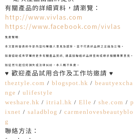
有關產品的詳細資料，請瀏覽：
http://www.vivlas.com
https://www.facebook.com/vivlas
免責聲明
:
本文章所發表的全部內容均屬個人意見及感受，並不代表該品牌之言論及立場。
如需協助或希望獲得更多有關產品資訊
,
請直接聯絡該品牌查詢或尋求相關專業意見。
如從而引起任何損失或法律糾紛，本人概不負責。
歡迎產品試用合作及工作坊邀請
♥
♥
theztyle.com
/
blogspot.hk
/
beautyexcha
nge
/
ulifestyle
weshare.hk
/
itrial.hk
/
Elle
/
she.com
/
p
ixnet
/
saladblog
/
carmenlovesbeautyblo
g
聯絡方法：