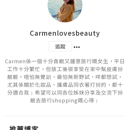
Carmenlovesbeauty
追蹤
Carmen係一個十分貪靚又鍾意旅行嘅女生，平日
工作十分繁忙，但放工後很享受在家中幫皮膚扮
靚靚。唔怕無覺訓，最怕無新野試，咩都想試，
尤其係關於化妝品、護膚品同衣著打扮的，都十
分適合我﹗希望可以同各位姊妹分享及交流下扮
靚去旅行shopping嘅心得﹗
推薦博客