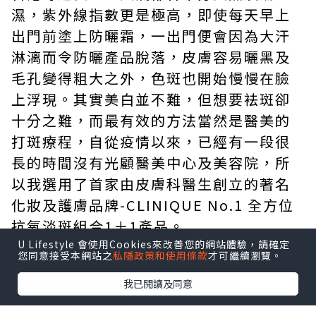
濕，紫外線指數更是極高，即使每天早上
出門前塗上防曬霜，一出門便會因為大汗
淋漓而令防曬產品脫落，皮膚容易曬黑及
毛孔變得粗大之外，色斑也開始慢慢在臉
上浮現。其實美白並不難，但想要袪斑卻
十分之難，而最有效的方法當然是醫美的
打斑療程，自從疫情以來，已經有一段很
長的時間沒有光顧醫美中心及美容院，所
以我選用了首家由皮膚科醫生創立的著名
化妝及護膚品牌-CLINIQUE No.1 全方位
抗氧淡斑組合1＋1產品。
U Lifestyle 會使用Cookies來改善您的網站體驗，請確定
您同意接受本網站之
私隱政策和使用條款
才可繼續瀏覽。
我已閱讀及同意