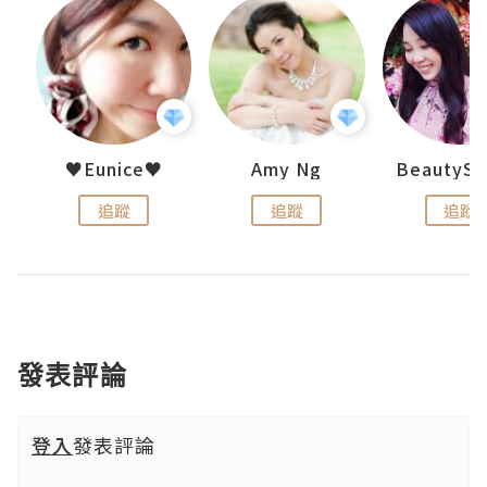
h 夏沫
♥Eunice♥
Amy Ng
追蹤
追蹤
追蹤
發表評論
登入
發表評論