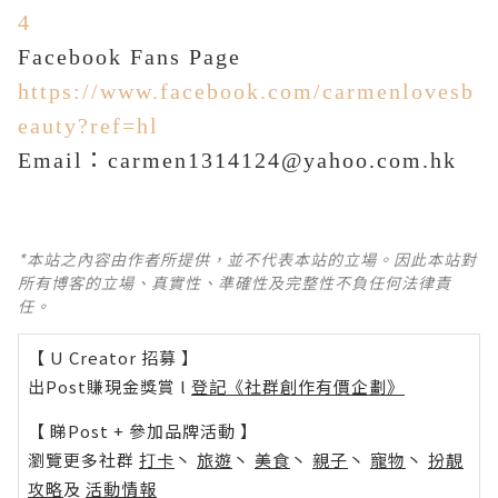
4
Facebook Fans Page
https://www.facebook.com/carmenlovesb
eauty?ref=hl
：
Email
carmen1314124@yahoo.com.hk
*本站之內容由作者所提供，並不代表本站的立場。因此本站對
所有博客的立場、真實性、準確性及完整性不負任何法律責
任。
【 U Creator 招募 】
出Post賺現金獎賞 l
登記《社群創作有價企劃》
【 睇Post + 參加品牌活動 】
瀏覽更多社群
打卡
丶
旅遊
丶
美食
丶
親子
丶
寵物
丶
扮靚
攻略
及
活動情報