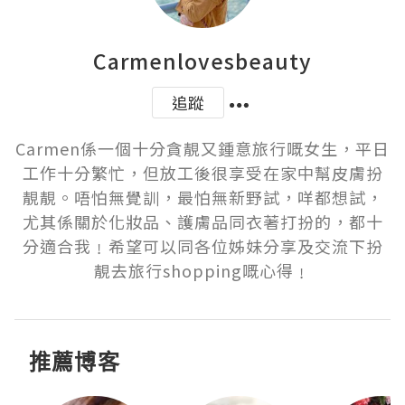
Carmenlovesbeauty
追蹤
Carmen係一個十分貪靚又鍾意旅行嘅女生，平日
工作十分繁忙，但放工後很享受在家中幫皮膚扮
靚靚。唔怕無覺訓，最怕無新野試，咩都想試，
尤其係關於化妝品、護膚品同衣著打扮的，都十
分適合我﹗希望可以同各位姊妹分享及交流下扮
靚去旅行shopping嘅心得﹗
推薦博客