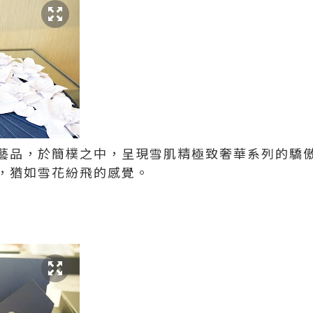
藝品，於簡樸之中，呈現雪肌精極致奢華系列的驕
，猶如雪花紛飛的感覺。