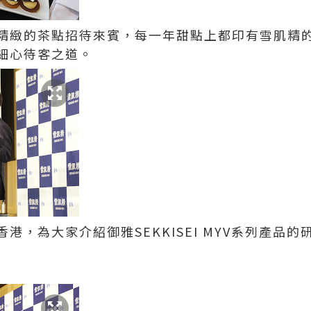
精緻的茶點招待來賓，每一年甜點上都印有雪肌精
細心待客之道。
港，為大家介紹御雅SEKKISEI MYV系列產品的