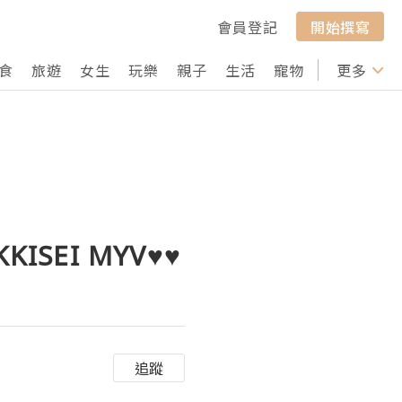
會員登記
開始撰寫
食
旅遊
女生
玩樂
親子
生活
寵物
行山
更多
打卡
SEI MYV♥♥
追蹤