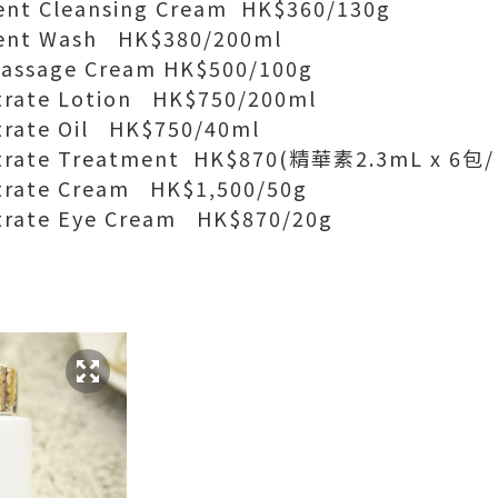
nt Cleansing Cream HK$360/130g
nt Wash HK$380/200ml
assage Cream HK$500/100g
rate Lotion HK$750/200ml
rate Oil HK$750/40ml
rate Treatment HK$870(精華素2.3mL x 6包
rate Cream HK$1,500/50g
rate Eye Cream HK$870/20g