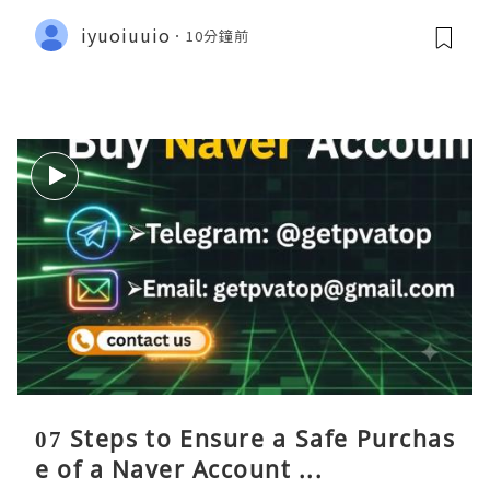
iyuoiuuio
10分鐘前
07 Steps to Ensure a Safe Purchas
e of a Naver Account ...