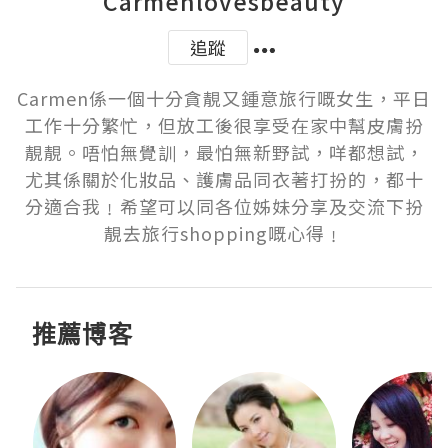
Carmenlovesbeauty
追蹤
Carmen係一個十分貪靚又鍾意旅行嘅女生，平日
工作十分繁忙，但放工後很享受在家中幫皮膚扮
靚靚。唔怕無覺訓，最怕無新野試，咩都想試，
尤其係關於化妝品、護膚品同衣著打扮的，都十
分適合我﹗希望可以同各位姊妹分享及交流下扮
靚去旅行shopping嘅心得﹗
推薦博客