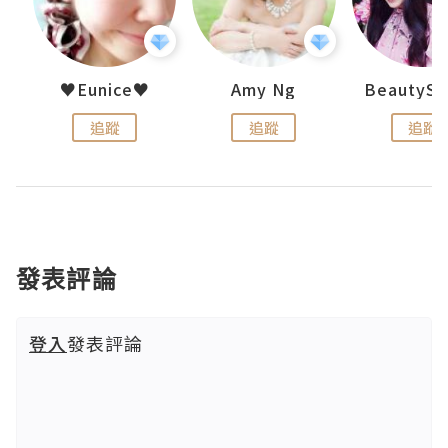
h 夏沫
♥Eunice♥
Amy Ng
追蹤
追蹤
追蹤
發表評論
登入
發表評論