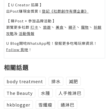
【 U Creator 招募 】
出Post賺現金獎賞 l
登記《社群創作有價企劃》
【 睇Post + 參加品牌活動 】
瀏覽更多社群
打卡
丶
旅遊
丶
美食
丶
親子
丶
寵物
丶
扮靚
攻略
及
活動情報
U Blog開咗WhatsApp啦！發掘更多吃喝玩樂資訊！
Follow 我哋
！
相關話題
body treatment
排水
減肥
The Beauty
水腫
人手推淋巴
hkblogger
雪纖瘦
通淋巴