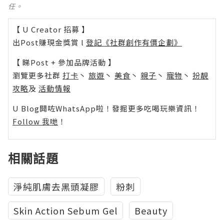
任。
【 U Creator 招募 】
出Post賺現金獎賞 l
登記《社群創作有價企劃》
【 睇Post + 參加品牌活動 】
瀏覽更多社群
打卡
丶
旅遊
丶
美食
丶
親子
丶
寵物
丶
扮靚
攻略
及
活動情報
U Blog開咗WhatsApp啦！發掘更多吃喝玩樂資訊！
Follow 我哋
！
相關話題
淨純肌膚去黑頭凝膠
粉刺
Skin Action Sebum Gel
Beauty