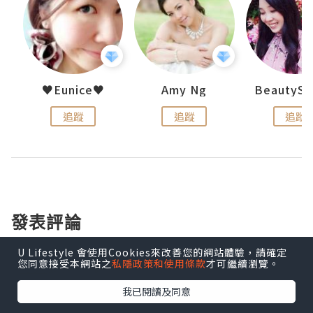
h 夏沫
♥Eunice♥
Amy Ng
追蹤
追蹤
追蹤
發表評論
U Lifestyle 會使用Cookies來改善您的網站體驗，請確定
您同意接受本網站之
私隱政策和使用條款
才可繼續瀏覽。
登入
發表評論
我已閱讀及同意