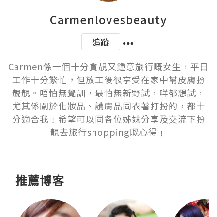
Carmenlovesbeauty
追蹤
Carmen係一個十分貪靚又鍾意旅行嘅女生，平日
工作十分繁忙，但放工後很享受在家中幫皮膚扮
靚靚。唔怕無覺訓，最怕無新野試，咩都想試，
尤其係關於化妝品、護膚品同衣著打扮的，都十
分適合我﹗希望可以同各位姊妹分享及交流下扮
靚去旅行shopping嘅心得﹗
推薦博客