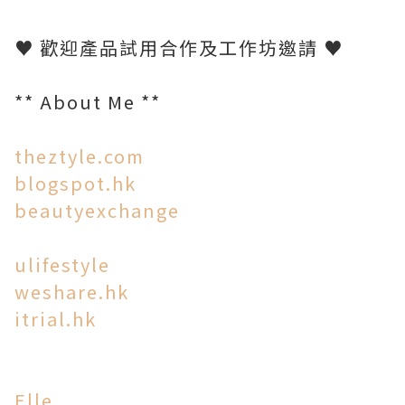
♥ 歡迎產品試用合作及工作坊邀請 ♥
** About Me **
theztyle.com
blogspot.hk
beautyexchange
ulifestyle
weshare.hk
itrial.hk
Elle