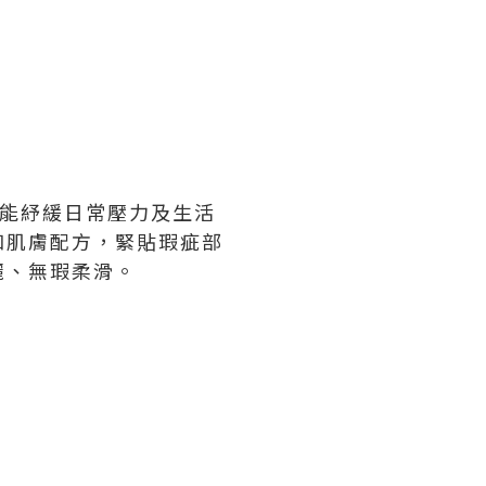
膚啫喱】能紓緩日常壓力及生活
和肌膚配方，緊貼瑕疵部
麗、無瑕柔滑。