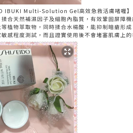
 IBUKI Multi-Solution Gel高效急救活膚啫喱
揉合天然補濕因子及細胞內脂質，有效鞏固屏障機
等植物萃取物，同時揉合水楊酸，能抑制暗瘡形成
敏感程度測試，而且證實使用後不會堵塞肌膚上的