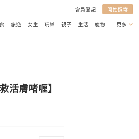
會員登記
開始撰寫
食
旅遊
女生
玩樂
親子
生活
寵物
行山
更多
打卡
l高效急救活膚啫喱】