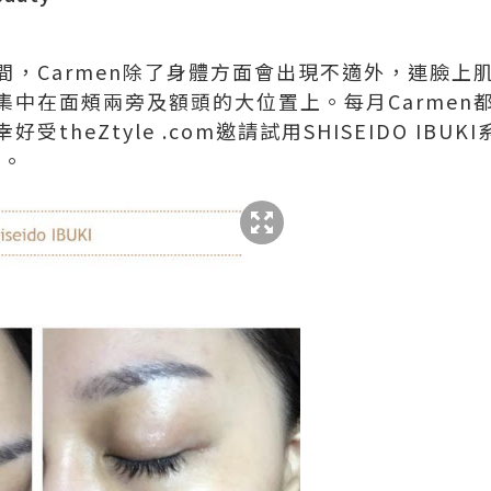
間，Carmen除了身體方面會出現不適外，連臉上
集中在面頰兩旁及額頭的大位置上。每月Carmen
theZtyle .com邀請試用SHISEIDO IBUK
】。