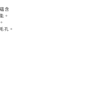
】蘊含
能。
。
毛孔。