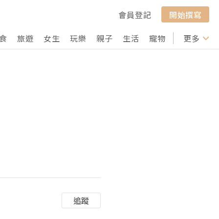
會員登記
開始撰寫
食
旅遊
女生
玩樂
親子
生活
寵物
行山
更多
打卡
追蹤