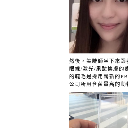
然後，美睫師坐下來跟
眼線
/
激光
/
果酸換膚的
的睫毛是採用嶄
新的
PB
公司所用含菌量高的動