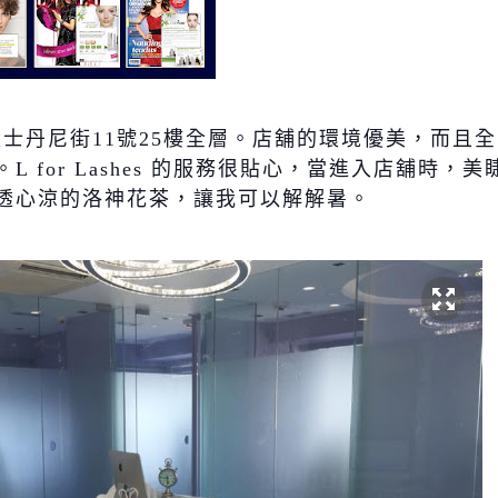
環士丹尼街
11
號
25
樓全層。店舖的環境優美，而且全
。
L for Lashes
的服務很貼心，當進入店舖時，美
透心涼的洛神花茶，讓我可以解解暑。