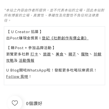
*本站之內容由作者所提供，並不代表本站的立場。因此本站對
所有博客的立場、真實性、準確性及完整性不負任何法律責
任。
【 U Creator 招募 】
出Post賺現金獎賞 l
登記《社群創作有價企劃》
【 睇Post + 參加品牌活動 】
瀏覽更多社群
打卡
丶
旅遊
丶
美食
丶
親子
丶
寵物
丶
扮靚
攻略
及
活動情報
U Blog開咗WhatsApp啦！發掘更多吃喝玩樂資訊！
Follow 我哋
！
0個讚好