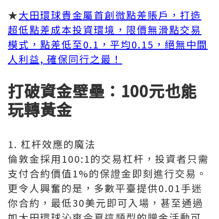
★
大田環球貴金屬首創微點差賬戶，打造
超低點差成本投資環境，限價無滑點交易
模式，點差低至0.1，平均0.15，絕無中間
人利益, 確保同行之最！
打破資金壁壘：100元也能
玩轉黃金
1. 杠杆效應的魔法
倫敦金採用100:1的交易杠杆，投資者只需
支付合約價值1%的保證金即刻進行交易。
更令人興奮的是，多數平臺提供0.01手迷
你合約，最低30美元即可入場，甚至通過
如大田環球沁爽今夏這類型的贈金活動可