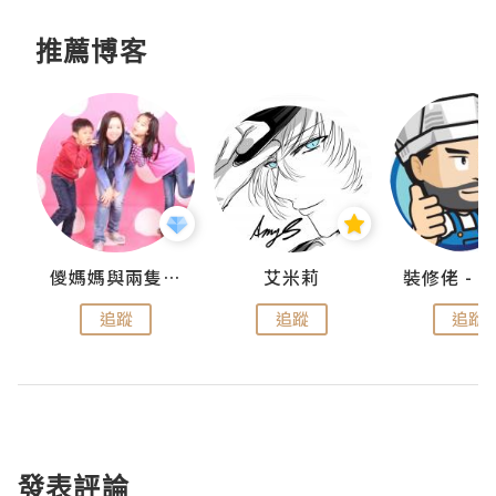
推薦博客
點滴
儍媽媽與兩隻小魔怪之家
艾米莉
追蹤
追蹤
追蹤
發表評論