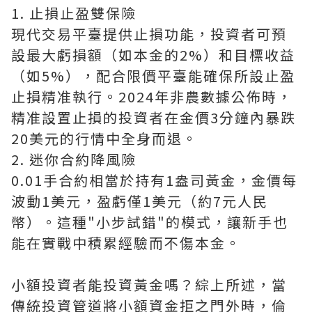
1. 止損止盈雙保險
現代交易平臺提供止損功能，投資者可預
設最大虧損額（如本金的2%）和目標收益
（如5%），配合限價平臺能確保所設止盈
止損精准執行。2024年非農數據公佈時，
精准設置止損的投資者在金價3分鐘內暴跌
20美元的行情中全身而退。
2. 迷你合約降風險
0.01手合約相當於持有1盎司黃金，金價每
波動1美元，盈虧僅1美元（約7元人民
幣）。這種"小步試錯"的模式，讓新手也
能在實戰中積累經驗而不傷本金。
小額投資者能投資黃金嗎？綜上所述，當
傳統投資管道將小額資金拒之門外時，倫