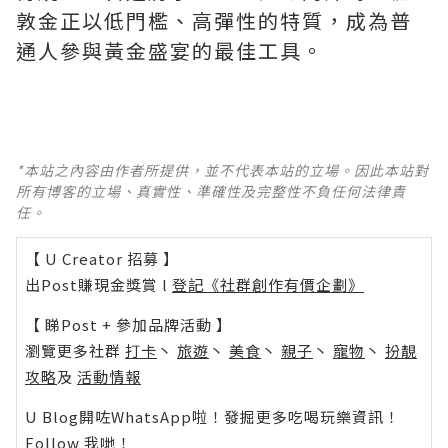
敦金正以低門檻、高彈性的特質，成為普
通人參與黃金盛宴的最佳工具。
*本站之內容由作者所提供，並不代表本站的立場。因此本站對
所有博客的立場、真實性、準確性及完整性不負任何法律責
任。
【 U Creator 招募 】
出Post賺現金獎賞 l
登記《社群創作有價企劃》
【 睇Post + 參加品牌活動 】
瀏覽更多社群
打卡
丶
旅遊
丶
美食
丶
親子
丶
寵物
丶
扮靚
攻略
及
活動情報
U Blog開咗WhatsApp啦！發掘更多吃喝玩樂資訊！
Follow 我哋
！