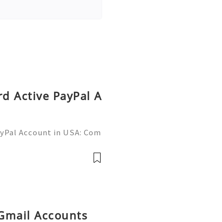
rd Active PayPal A
ayPal Account in USA: Com
Need Assistance? We’re H
mail.com 💎 WhatsApp: +1
 Gmail Accounts