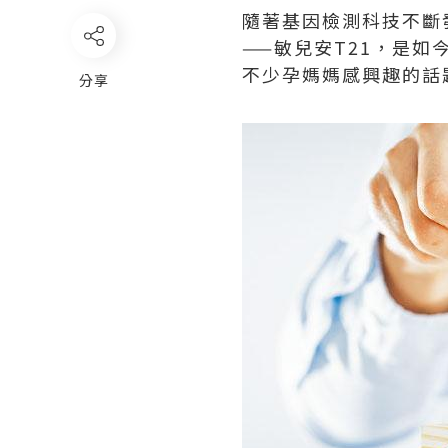
隨著基因檢測科技不斷
——敏兒安T21，是
不少孕媽媽感興趣的話
分享