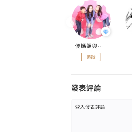
Hahakelly的生活點滴
儍媽媽與兩隻小魔怪之家
追蹤
追蹤
發表評論
登入
發表評論