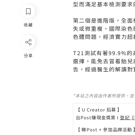
型而滿足基本檢測要求
第二個是進階版，全面
收藏
失或微重複，國際染色
色體問題，經濟實力超
T21測試有著99.9
分享
選擇，能免去冒着胎兒
告，經過醫生的解讀對
*本站之內容由作者所提供，
【 U Creator 招募 】
出Post賺現金獎賞 l
登記《
【 睇Post + 參加品牌活動 