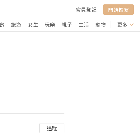
會員登記
開始撰寫
食
旅遊
女生
玩樂
親子
生活
寵物
行山
更多
打卡
追蹤