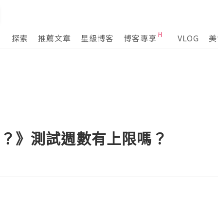
探索
推薦文章
星級博客
博客專享
VLOG
美
做？》測試週數有上限嗎？