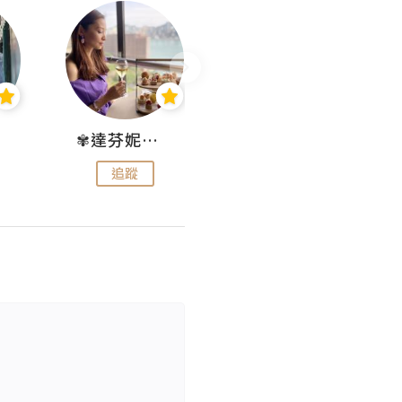
✾達芬妮•愛孩子•愛生活✾
wendysugar享受生活gogogo
追蹤
追蹤