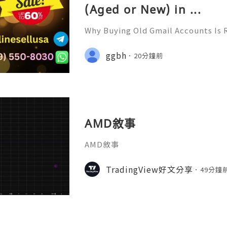
(Aged or New) in ...
Why Buying Old Gmail Accounts Is 
d to Know Introduction 👑🌍🚀💎⚡
rt 24/7 🚀📡💬📱🛸👑 Telegram ➜ @onl
ggbh
20分鐘前
👑 Discord ➜ Account Service 📲🟢
AMD敘事
AMD敘事
TradingView好文分享
49分鐘