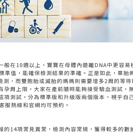
一般在10週以上，寶寶在母體內遊離DNA中更容易
的標準值，能確保檢測結果的準確。正是如此，單胎媽
1檢測，而雙胞胎或減胎的媽媽則需要增多2周的等待
有孕周上限，大家在產前隨時能夠接受驗血測試，
這項測試，分為標準版和升級版兩個版本，視乎自
p、客服熱線和官網均可預約。
報的14項常見異常，檢測內容常規，獲得較多的數