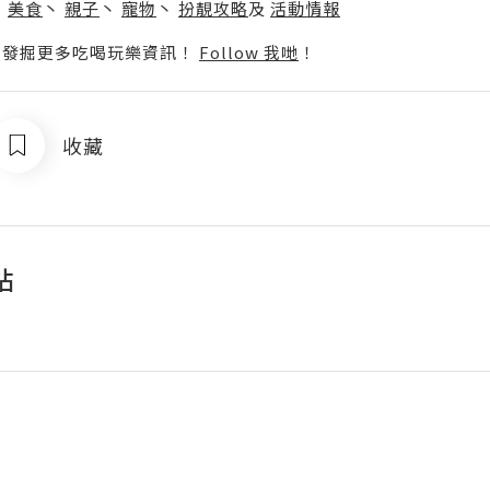
丶
美食
丶
親子
丶
寵物
丶
扮靚攻略
及
活動情報
p啦！發掘更多吃喝玩樂資訊！
Follow 我哋
！
收藏
站