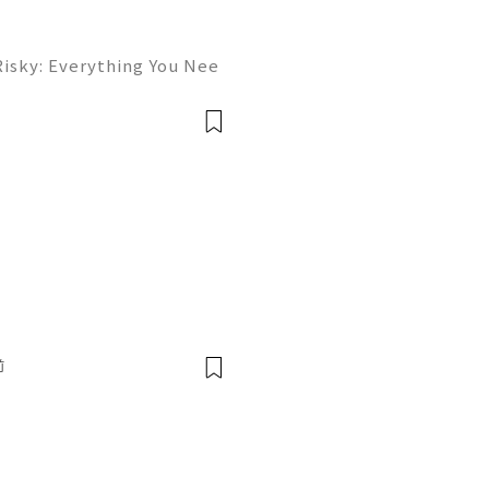
Risky: Everything You Nee
✨ Available➜ Online Suppo
inesellusa 🎮💻👨‍💻🎙️🔥
💬🌍🚀 Whats
前