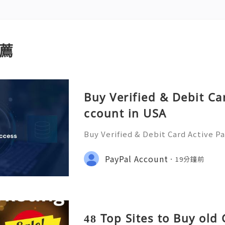
薦
Buy Verified & Debit Ca
ccount in USA
Buy Verified & Debit Card Active P
plete Security & Setup Guide 💬 
ere 24/7! 📧 Email: usamarketit@g
PayPal Account
19分鐘前
(772)563-8300 🚀 Telegram: @usam
48 Top Sites to Buy old