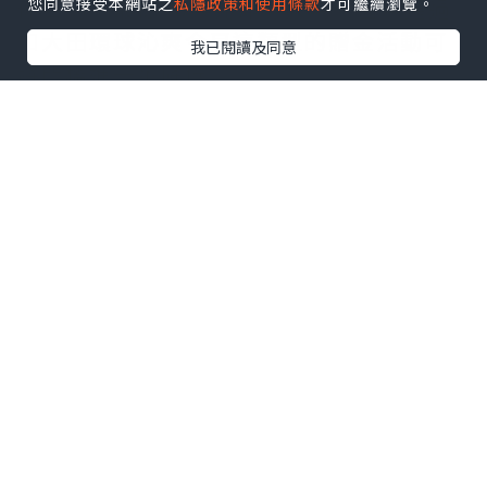
你合約，最低30美元即可入場，甚至通過
您同意接受本網站之
私隱政策和使用條款
才可繼續瀏覽。
如大田環球沁爽今夏這類型的贈金活動可
我已閱讀及同意
將門檻進一步降低。
2. 零持有成本優勢
不同於實物黃金需要支付保管費、保險
費，倫敦金交易零倉儲成本。2023年數據
顯示，持有實物黃金的年均成本約0.5%，
而倫敦金交易僅需支付點差費用（通常0.5
美元/盎司，微點差0.15美元/盎司），成
本結構透明可控。
交易靈活性：24小時線上的
財富機器