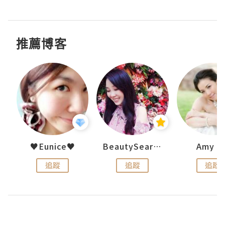
推薦博客
h 夏沫
♥Eunice♥
BeautySearch
Amy N
追蹤
追蹤
追蹤