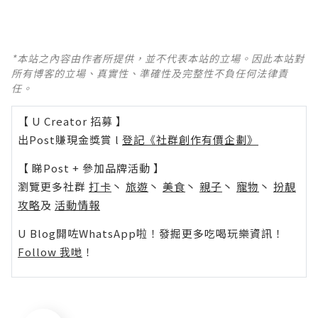
*本站之內容由作者所提供，並不代表本站的立場。因此本站對
所有博客的立場、真實性、準確性及完整性不負任何法律責
任。
【 U Creator 招募 】
出Post賺現金獎賞 l
登記《社群創作有價企劃》
【 睇Post + 參加品牌活動 】
瀏覽更多社群
打卡
丶
旅遊
丶
美食
丶
親子
丶
寵物
丶
扮靚
攻略
及
活動情報
U Blog開咗WhatsApp啦！發掘更多吃喝玩樂資訊！
Follow 我哋
！