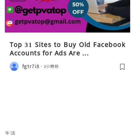
Top 31 Sites to Buy Old Facebook
Accounts​ for Ads Are ...
fgtr7i8
2小時前
生活