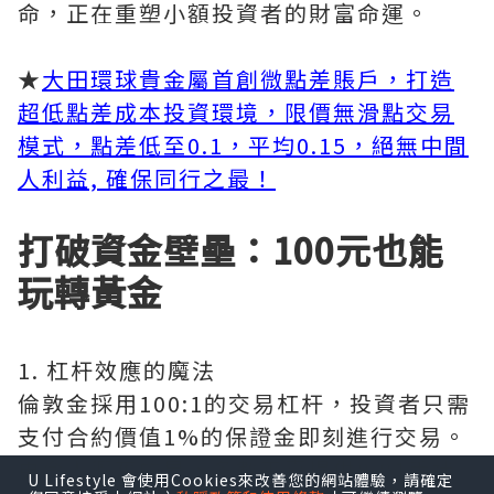
命，正在重塑小額投資者的財富命運。
★
大田環球貴金屬首創微點差賬戶，打造
超低點差成本投資環境，限價無滑點交易
模式，點差低至0.1，平均0.15，絕無中間
人利益, 確保同行之最！
打破資金壁壘：100元也能
玩轉黃金
1. 杠杆效應的魔法
倫敦金採用100:1的交易杠杆，投資者只需
支付合約價值1%的保證金即刻進行交易。
更令人興奮的是，多數平臺提供0.01手迷
U Lifestyle 會使用Cookies來改善您的網站體驗，請確定