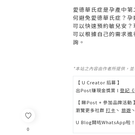
愛德華氏症是孕產中第
何避免愛德華氏症？孕
可以快速預約敏兒安？
可以根據自己的需求進
詢。
*本站之內容由作者所提供，
【 U Creator 招募 】
出Post賺現金獎賞 l
登記《
【 睇Post + 參加品牌活動 
瀏覽更多社群
打卡
丶
旅遊
U Blog開咗WhatsAp
0