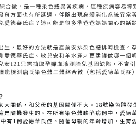
體綜合徵，是一種染色體異常疾病，這種疾病容易導
發育方面也有所延遲，
伴隨
出現身體消化系統異常等
免愛德華氏症？這可能是很多準爸爸媽媽關心的話
出生，最好的方法就是產前安排染色體排畸檢查。
測愛德華氏症。敏兒安和羊水穿刺更建議做哪一個
兒安t21只需抽取孕婦血液測胎兒基因缺陷，不會
安不僅能檢測唐氏染色體三體綜合徵（包括愛德華氏症
？
太大關係，和父母的基因關係不大。18號染色體發生
這是隨機發生的。在所有染色體缺陷病例中，愛德
生兒中有1例愛德華氏症。隨著母親的年齡增加，生育