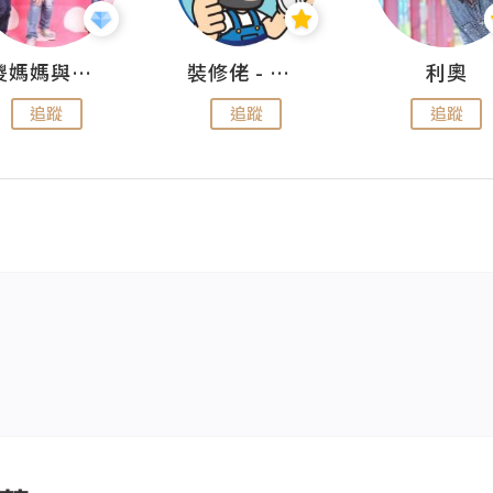
儍媽媽與兩隻小魔怪之家
裝修佬 - 香港一站式網上裝修平台
利奧
追蹤
追蹤
追蹤