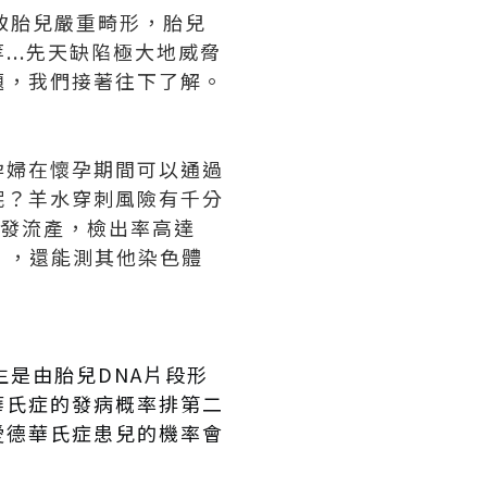
致胎兒嚴重畸形，胎兒
...先天缺陷極大地威脅
題，我們接著往下了解。
孕婦在懷孕期間可以通過
呢？羊水穿刺風險有千分
引發流產，檢出率高達
），還能測其他染色體
是由胎兒DNA片段形
華氏症的發病概率排第二
愛德華氏症患兒的機率會