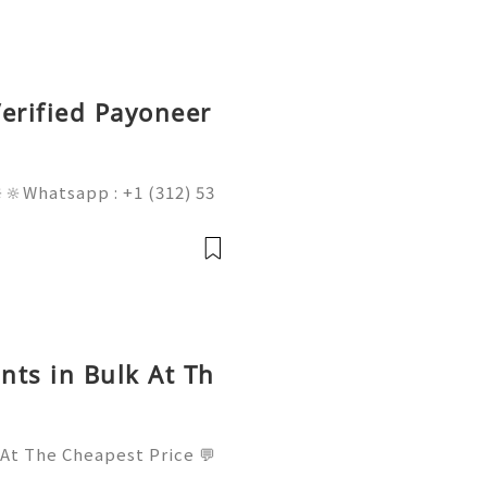
erified Payoneer
🔆Whatsapp : +1 (312) 53
am@gmail.com 💥🔆🔆🔆Fac
l : +1 (682) 474-9468
nts in Bulk At Th
 At The Cheapest Price 💬
! 📧 Email: usamarketit@