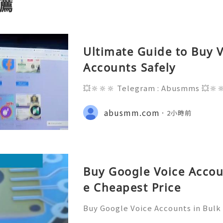
薦
Ultimate Guide to Buy V
Accounts Safely
💥🔆🔆🔆 Telegram : Abusmms 💥🔆
3-8937 💥🔆🔆🔆 Email : abusmmte
ebook Page : Abusmm 💥🔆🔆🔆 Signa
abusmm.com
2小時前
Buy Google Voice Accou
e Cheapest Price
Buy Google Voice Accounts in Bulk
Need Assistance? We’re Here 24/7