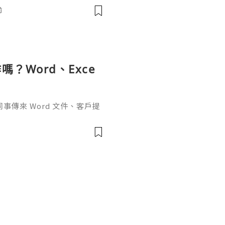
-8300 🚀 Telegram: @usa
前
✅
？Word、Exce
傳來 Word 文件、客戶提
rPoint，最後又要把資料整理成
式，處理起來比較零散。因此不