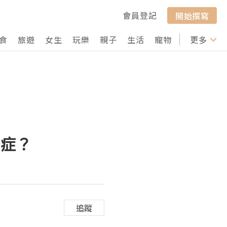
會員登記
開始撰寫
食
旅遊
女生
玩樂
親子
生活
寵物
行山
更多
打卡
氏症？
追蹤