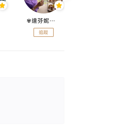
✾達芬妮•愛孩子•愛生活✾
wendysugar享受生活gogogo
追蹤
追蹤