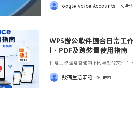
gmail.com 💎 WhatsApp: +1(772)563
oogle Voice Accounts
2小時
marketit 🎮 discord: usamarketit 
WPS辦公軟件適合日常工作嗎
l、PDF及跨裝置使用指南
日常工作經常會遇到不同類型的文件：同事
供 Excel 表格、開會前要修改 Powe
PDF。 如果每種文件都要使用不同程
數碼生活筆記
6小時前
少人會接觸 WPS Offic