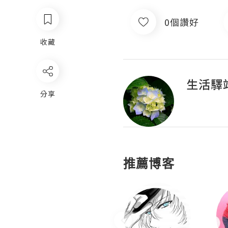
0個讚好
收藏
生活驛
分享
推薦博客