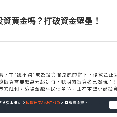
投資黃金嗎？打破資金壁壘！
嗎？在"錢不夠"成為投資攔路虎的當下，倫敦金正
條投資需要數萬元起步時，聰明的投資者已發現：
市的紅利。這場金融平民化革命，正在重塑小額投
微點差賬戶，打造超低點差成本投資環境，限價無
您同意接受本網站之
私隱政策和使用條款
才可繼續瀏覽。
無中間人利益, 確保同行之最！