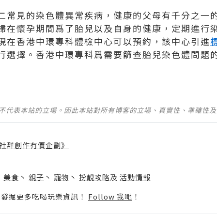
二常見的染色體異常疾病，健康的父母有千分之一
婦在懷孕期間爲了胎兒以及自身的健康，定期進行
現在香港中環專科體檢中心可以預約，該中心引進
行選擇。香港中環專科爲需要篩查胎兒染色體問題
並不代表本站的立場。因此本站對所有博客的立場、真實性、準確性
社群創作有價企劃》
】
丶
美食
丶
親子
丶
寵物
丶
扮靚攻略
及
活動情報
p啦！發掘更多吃喝玩樂資訊！
Follow 我哋
！