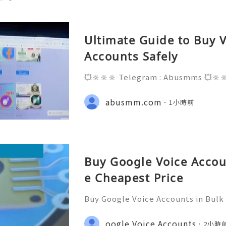
Ultimate Guide to Buy V
Accounts Safely
💥🔆🔆🔆 Telegram : Abusmms 💥🔆
3-8937 💥🔆🔆🔆 Email : abusmmte
ebook Page : Abusmm 💥🔆🔆🔆 Signa
abusmm.com
1小時前
Buy Google Voice Accou
e Cheapest Price
Buy Google Voice Accounts in Bulk
Need Assistance? We’re Here 24/7
gmail.com 💎 WhatsApp: +1(772)563
oogle Voice Accounts
2小時