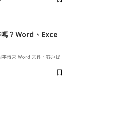
✅
？Word、Exce
傳來 Word 文件、客戶提
rPoint，最後又要把資料整理成
式，處理起來比較零散。因此不