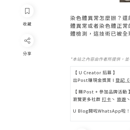
染色體異常怎麼辦？還
收藏
體異常或者染色體正常
體檢測，這技術已被全
分享
*本站之內容由作者所提供，
【 U Creator 招募 】
出Post賺現金獎賞 l
登記《
【 睇Post + 參加品牌活動 
瀏覽更多社群
打卡
丶
旅遊
U Blog開咗WhatsAp