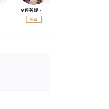
✾達芬妮•愛孩子•愛生活✾
wendysugar享受生活gogogo
追蹤
追蹤