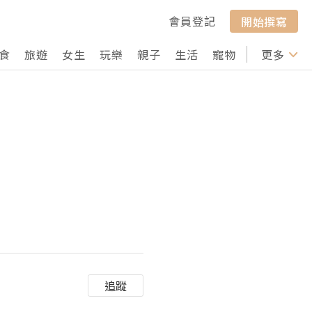
會員登記
開始撰寫
食
旅遊
女生
玩樂
親子
生活
寵物
行山
更多
打卡
追蹤