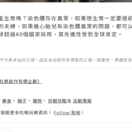
能生育嗎？染色體存在異常，如果想生育一定要提
的夫婦，如果擔心胎兒有染色體異常的問題，都可
球超過60個國家採用，其先進性受到全球肯定。
並不代表本站的立場。因此本站對所有博客的立場、真實性、準確性
社群創作有價企劃》
】
丶
美食
丶
親子
丶
寵物
丶
扮靚攻略
及
活動情報
p啦！發掘更多吃喝玩樂資訊！
Follow 我哋
！