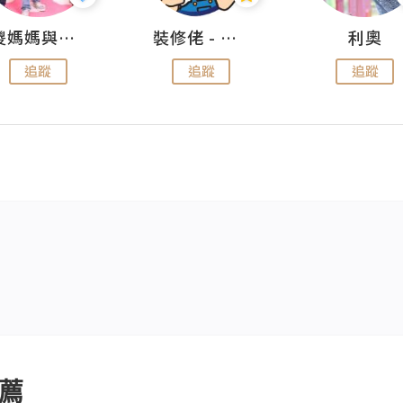
儍媽媽與兩隻小魔怪之家
裝修佬 - 香港一站式網上裝修平台
利奧
追蹤
追蹤
追蹤
薦