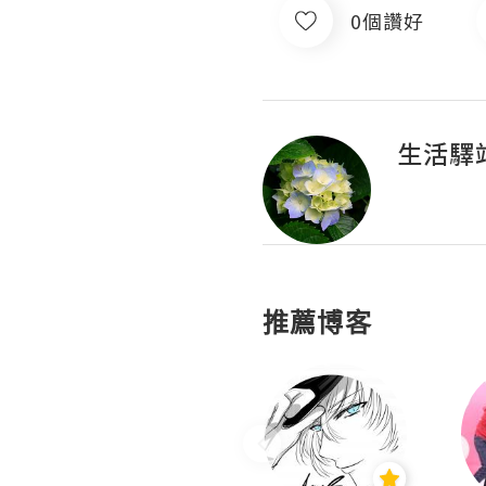
0個讚好
生活驛
推薦博客