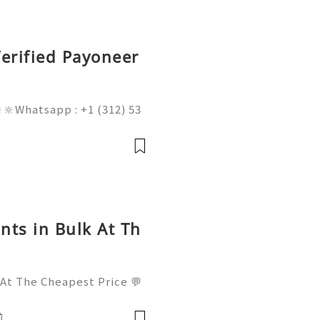
erified Payoneer
🔆Whatsapp : +1 (312) 53
am@gmail.com 💥🔆🔆🔆Fac
l : +1 (682) 474-9468
nts in Bulk At Th
 At The Cheapest Price 💬
! 📧 Email: usamarketit@
-8300 🚀 Telegram: @usa
前