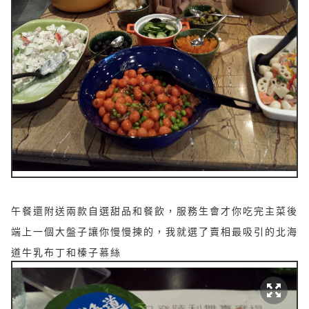
午餐還附送兩款自選甜品和餐飲，服務生會才你吃完主菜後
端上一個大盤子讓你慢慢揀的，我就選了賣相最吸引的北海
道牛乳布丁和榛子慕絲