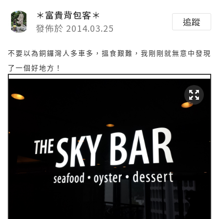
＊富貴背包客＊
追蹤
發佈於 2014.03.25
不要以為銅鑼灣人多車多，搵食艱難，我剛剛就無意中發現
了一個好地方！