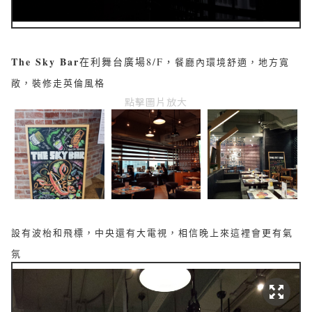
The Sky Bar
在利舞台廣場8/F，
餐廳內環境舒適，地方寬
敞，裝修走英倫風格
點擊圖片放大
設有波枱和飛標，中央還有大電視，相信晚上來這裡會更有氣
氛