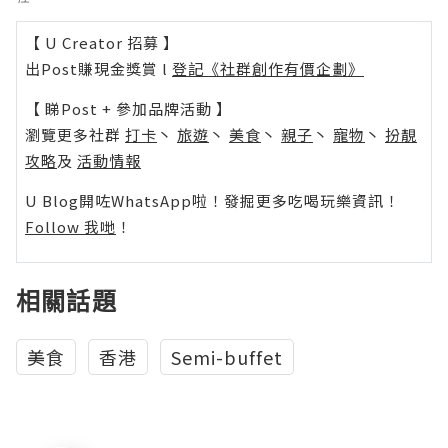
【 U Creator 招募 】
出Post賺現金獎賞 l
登記《社群創作有價企劃》
【 睇Post + 參加品牌活動 】
瀏覽更多社群
打卡
丶
旅遊
丶
美食
丶
親子
丶
寵物
丶
扮靚
攻略
及
活動情報
U Blog開咗WhatsApp啦！發掘更多吃喝玩樂資訊！
Follow 我哋
！
相關話題
美食
香港
Semi-buffet