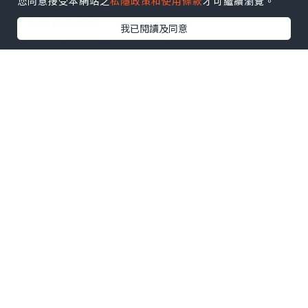
您同意接受本網站之
私隱政策和使用條款
才可繼續瀏覽。
2.
生活品味獎勵
我已閱讀及同意
其實即係去iRedeem換禮品
(
網址︰
http://redeem.asiamiles.com/zh
)
相對其他飛客常客計劃，亞洲萬里通比較有彈性，
香港的話，
低至1,300里已經可以換到禮品
2,900 – 3,200里數就已
例如有玩即影即有的朋友，
經有盒公仔框的相紙