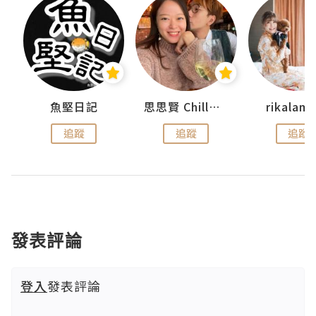
urnal
魚堅日記
思思賢 ChillMyBabe
rikala
追蹤
追蹤
追蹤
發表評論
登入
發表評論