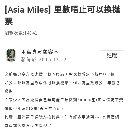
[Asia Miles] 里數唔止可以換機
票
瀏覽次數:14041
＊富貴背包客＊
追蹤
發佈於 2015.12.12
之前都分享左唔少儲里數的經驗，今次就想講下點用D里數
好多人都以為里數淨係可以換機票，但因為里數最多三年就會
過期
令唔少人因為覺得自己無可能三年儲到30,000里(正常情況下簽
帳最少年法$15萬)去日本而卻步
其實，亞洲萬里通除左換機票，仲有好多用途架~~~其實官網
首頁都透露左少少端倪了