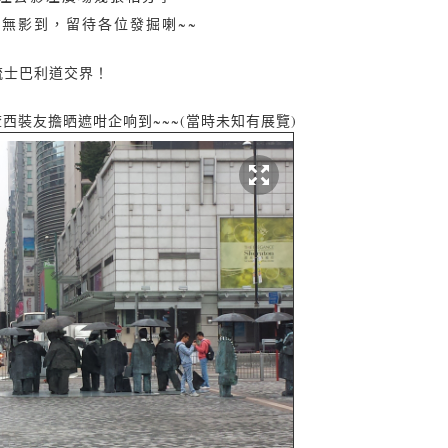
無影到，留待各位發掘喇~~
梳士巴利道交界！
西裝友擔晒遮咁企响到~~~(當時未知有展覽)