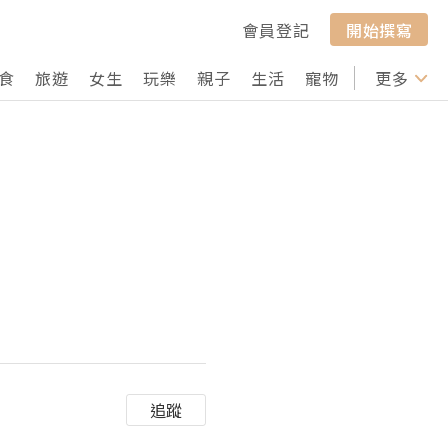
會員登記
開始撰寫
食
旅遊
女生
玩樂
親子
生活
寵物
行山
更多
打卡
追蹤