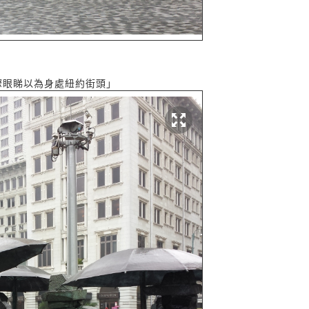
驟眼睇以為身處紐約街頭」