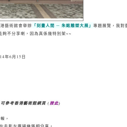
「
刻畫人間 ─ 朱銘雕塑大展」
，香港藝術館會舉辦
專題展覽，我對藝
不能夠不分享喇，因為真係幾特別架~~
014年6月15日
可參考香港藝術館網頁 (
按此
)
匯報，
e走左去影左廣場幾張相分享，