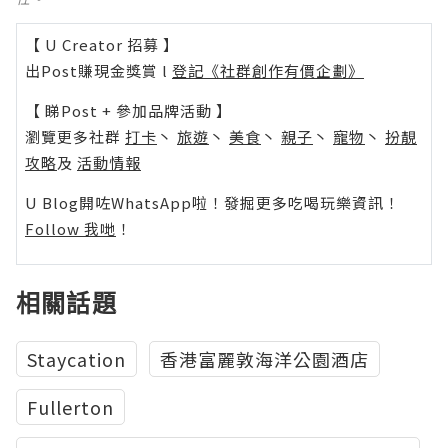
【 U Creator 招募 】
出Post賺現金獎賞 l
登記《社群創作有價企劃》
【 睇Post + 參加品牌活動 】
瀏覽更多社群
打卡
丶
旅遊
丶
美食
丶
親子
丶
寵物
丶
扮靚
攻略
及
活動情報
U Blog開咗WhatsApp啦！發掘更多吃喝玩樂資訊！
Follow 我哋
！
相關話題
Staycation
香港富麗敦海洋公園酒店
Fullerton