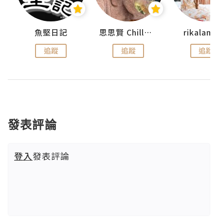
urnal
魚堅日記
思思賢 ChillMyBabe
rikala
追蹤
追蹤
追蹤
發表評論
登入
發表評論