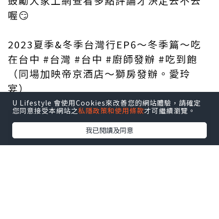
鼓勵大家上網查看多點評論才決定去不去
喔😏
2023夏季&冬季台灣行EP6～冬季篇～吃
在台中 #台灣 #台中 #廚師發辦 #吃到飽
（同場加映帝京酒店～獅房發辦。愛玲
宴）
U Lifestyle 會使用Cookies來改善您的網站體驗，請確定
您同意接受本網站之
私隱政策和使用條款
才可繼續瀏覽。
我已閱讀及同意