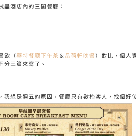
試盡酒店內的三間餐廳：
餐飲（
華特餐廳下午茶
＆
晶荷軒晚餐
）對比，個人
不分三篇來寫了。
，我想是週五的原因，餐廳只有數枱客人，找個好