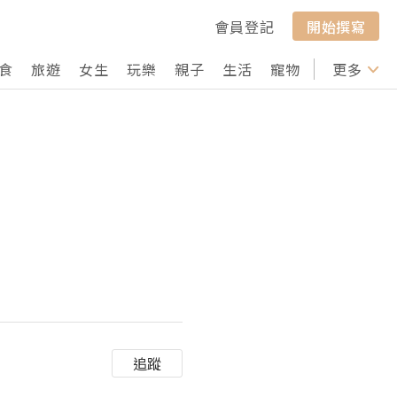
會員登記
開始撰寫
食
旅遊
女生
玩樂
親子
生活
寵物
行山
更多
打卡
追蹤