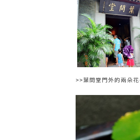
>>葉問堂門外的兩朵花