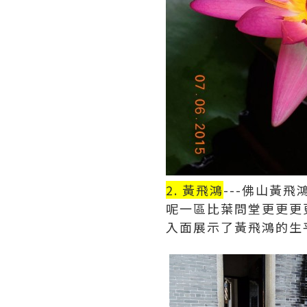
2. 黃飛鴻
---佛山黃飛
呢一區比葉問堂更更更更
入面展示了黃飛鴻的生