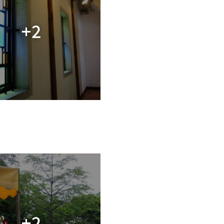
+2
+2