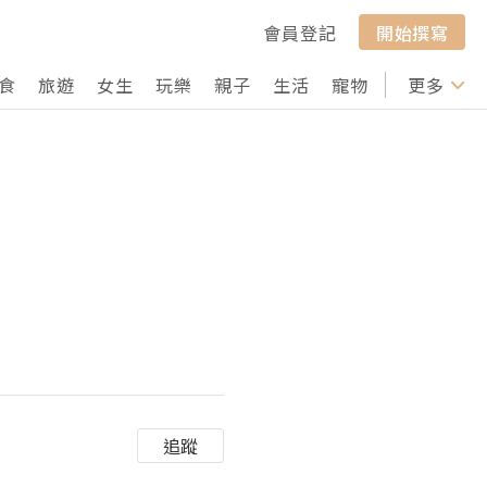
會員登記
開始撰寫
食
旅遊
女生
玩樂
親子
生活
寵物
行山
更多
打卡
追蹤