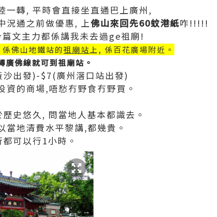
一轉, 平時會直接坐直通巴上廣州,
況通之前做優惠, 上
佛山來回先60蚊港紙
咋!!!!!
今篇文主力都係講我未去過ge祖廟!
, 係佛山地鐵站的
祖廟站
上, 係百花廣場附近。
 轉廣佛線就可到祖廟站。
沙出發)-$7(廣州滘口站出發)
投資的商場,唔愁冇野食冇野買。
-
於歷史悠久, 問當地人基本都識去。
仔! 以當地清費水平黎講,都幾貴。
行都可以行1小時。