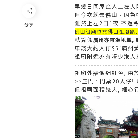
早幾日同屋企人上左大陸
但今次就去佛山。因為中
雖然上左2日1夜,不過
分享
佛山祖廟位於佛山
祖廟路
就算係
廣州亦可坐地鐵,
車錢大約人仔$6(廣州黃
祖廟附近亦有唔少港人
----------------------
祖廟外牆係組紅色, 由
>>正門 : 門票20人
但祖廟面積幾大, 細心