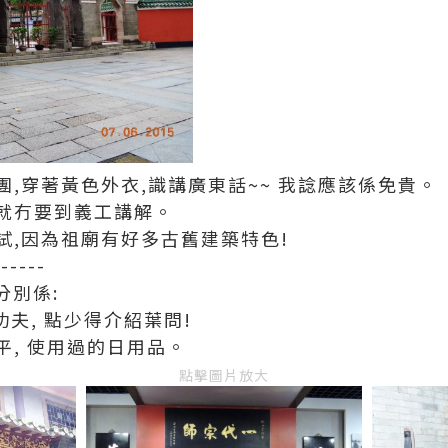
,穿著黃色外衣,識講廣東話~~ 我諗應該係免貴。
就冇要到義工講解。
試,因為祖廟有好多古舊建築特色!
------
分別係:
名功夫, 點少得介紹葉問!
, 使用過的日用品。
點擊圖片放大