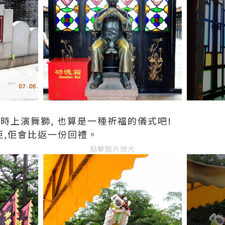
時上演舞獅, 也算是一種祈福的儀式吧!
錢佢,佢會比返一份回禮。
點擊圖片放大