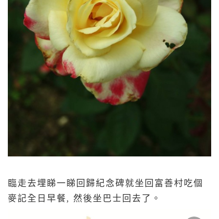
臨走去埋睇一睇回歸紀念碑就坐回富善村吃個
麥記全日早餐, 然後坐巴士回去了。