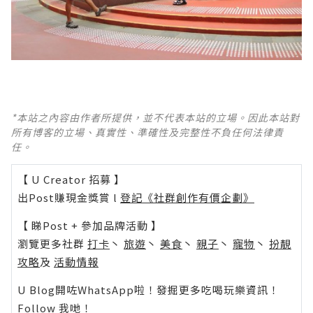
*本站之內容由作者所提供，並不代表本站的立場。因此本站對
所有博客的立場、真實性、準確性及完整性不負任何法律責
任。
【 U Creator 招募 】
出Post賺現金獎賞 l
登記《社群創作有價企劃》
【 睇Post + 參加品牌活動 】
瀏覽更多社群
打卡
丶
旅遊
丶
美食
丶
親子
丶
寵物
丶
扮靚
攻略
及
活動情報
U Blog開咗WhatsApp啦！發掘更多吃喝玩樂資訊！
Follow 我哋
！