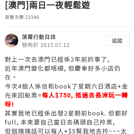
[澳門]兩日一夜輕鬆遊
瀏覽次數:23366
菠蘿行動日誌
追蹤
發佈於 2015.07.12
對上一次去澳門已經係2年前的事了,
近年澳門變化都唔細, 但慶幸好多小店仍
在。
今次4個人係信和book了星期六日酒店+金
光來回船票=
每人$750, 抵過去長洲玩一轉
呀!
其實我地已經係出發2星期前book. 但都好
full, 本來要自己當日去碼頭自己拎票,
但個姨姨話可以每人+$5幫我地去拎~~~太