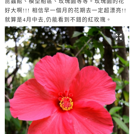
昆蟲館、模型船區、玫瑰園等等。玫瑰園的花
好大啊!!! 相信早一個月的花期去一定超漂亮!!
就算是4月中去,仍能看到不錯的紅玫瑰。