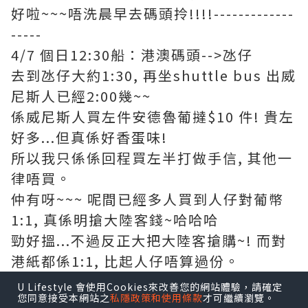
好啦~~~唔洗晨早去碼頭拎!!!!-------------
-----
4/7 個日12:30船：港澳碼頭-->氹仔
去到氹仔大約1:30, 再坐shuttle bus 出威
尼斯人已經2:00幾~~
係威尼斯人買左件安德魯葡撻$10 件! 貴左
好多...但真係好香蛋味!
所以我只係係回程買左半打做手信, 其他一
律唔買。
仲有呀~~~ 呢間已經多人買到人仔對葡幣
1:1, 真係明搶大陸客錢~哈哈哈
勁好搵...不過反正大把大陸客搶購~! 而對
港紙都係1:1, 比起人仔唔算過份。
威尼斯內有d店仍會兌1.03, 冇咩影響。 不
U Lifestyle 會使用Cookies來改善您的網站體驗，請確定
您同意接受本網站之
私隱政策和使用條款
才可繼續瀏覽。
過好大機會找返葡幣比你~~----------------