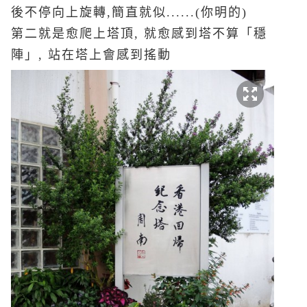
後不停向上旋轉,簡直就似......(你明的)
第二就是愈爬上塔頂, 就愈感到塔不算「穩
陣」, 站在塔上會感到搖動