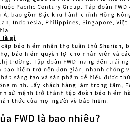
thuộc Pacific Century Group. Tập đoàn FWD 
âu Á, bao gồm Đặc khu hành chính Hồng Kôn
Lan, Indonesia, Philippines, Singapore, Việ
hia.
là gì
cấp bảo hiểm nhân thọ tuân thủ Shariah, b
họ, bảo hiểm quyền lợi cho nhân viên và c
 thị trường. Tập đoàn FWD mang đến trải n
h bảo hiểm trở nên đơn giản, nhanh chóng 
pháp sáng tạo và sản phẩm dễ hiểu được thú
hông minh. Lấy khách hàng làm trọng tâm, 
nh sứ mệnh trở thành tập đoàn bảo hiểm hà
hận thức của mọi người về bảo hiểm.
của FWD là bao nhiêu?