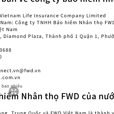
 Vietnam Life Insurance Company Limited
ệt Nam: Công ty TNHH Bảo hiểm Nhân thọ FW
iệt Nam
11, Diamond Plaza, Thành phố 1 Quận 1, Phư
 3688
0
7
nnect.vn@fwd.vn
d.com.vn
 hiểm Nhân thọ FWD của nướ
ng, Trung Quốc và FWD Việt Nam là thành 