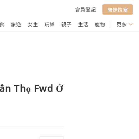
會員登記
開始撰寫
食
旅遊
女生
玩樂
親子
生活
寵物
行山
更多
打卡
hân Thọ Fwd Ở