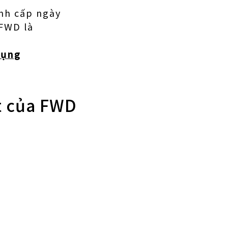
ính cấp ngày
FWD là
Dụng
t của FWD