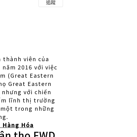
追蹤
à thành viên của
 năm 2016 với việc
am (Great Eastern
họ Great Eastern
 nhưng với chiến
m lĩnh thị trường
à một trong những
ng.
u Hàng Hóa
hân thọ FWD