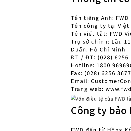
Tên tiếng Anh: FWD
Tên công ty tại Vi
Tên viết tắt: FWD V
Trụ sở chính: Lầu 
Duẩn. Hồ Chí Minh.
ĐT / ĐT: (028) 6256
Hotline: 1800 96969
Fax: (028) 6256 367
Email: CustomerCo
Trang web: www.fw
Công ty bảo
FWD đến từ Hồng Kô