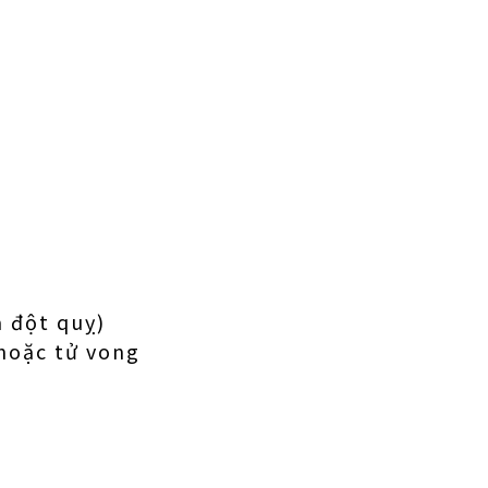
à đột quỵ)
 hoặc tử vong