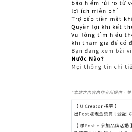
bảo hiểm rủi ro tử 
lợi ích miễn phí
Trợ cấp tiền mặt kh
Quyền lợi khi kết t
Vui lòng tìm hiểu t
khi tham gia để có 
Bạn đang xem bài v
Nước Nào?
Mọi thông tin chi ti
*本站之內容由作者所提供，
【 U Creator 招募 】
出Post賺現金獎賞 l
登記《
【 睇Post + 參加品牌活動 