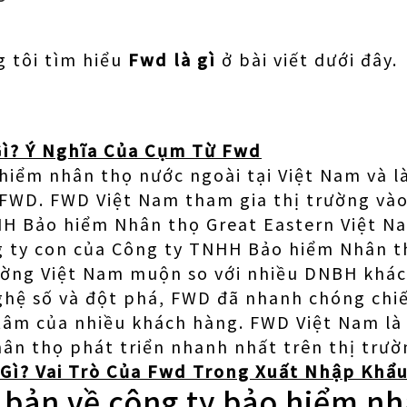
 tôi tìm hiểu
Fwd là gì
ở bài viết dưới đây.
Gì? Ý Nghĩa Của Cụm Từ Fwd
hiểm nhân thọ nước ngoài tại Việt Nam và l
FWD. FWD Việt Nam tham gia thị trường vào
HH Bảo hiểm Nhân thọ Great Eastern Việt N
g ty con của Công ty TNHH Bảo hiểm Nhân t
ường Việt Nam muộn so với nhiều DNBH khác
ghệ số và đột phá, FWD đã nhanh chóng chiế
 tâm của nhiều khách hàng. FWD Việt Nam l
ân thọ phát triển nhanh nhất trên thị trườ
Gì? Vai Trò Của Fwd Trong Xuất Nhập Khẩ
 bản về công ty bảo hiểm n