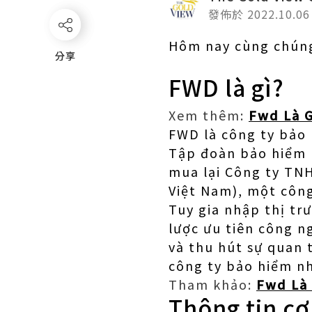
發佈於 2022.10.06
Hôm nay cùng chúng
分享
分享
FWD là gì?
Xem thêm:
Fwd Là 
FWD là công ty bảo 
Tập đoàn bảo hiểm 
mua lại Công ty TN
Việt Nam), một côn
Tuy gia nhập thị tr
lược ưu tiên công n
và thu hút sự quan
công ty bảo hiểm nh
Tham khảo:
Fwd Là 
Thông tin cơ