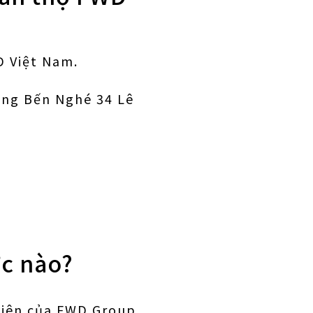
D Việt Nam.
ờng Bến Nghé 34 Lê
c nào?
viên của FWD Group,