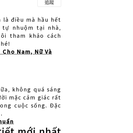
追蹤
n là điều mà hầu hết
 tự nhuộm tại nhà,
tôi tham khảo cách
nhé!
 Cho Nam, Nữ Và
iữa, không quá sáng
ời mặc cảm giác rất
rong cuộc sống. Đặc
.
huẩn
iết mới nhất