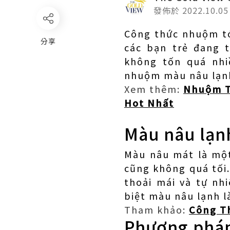
發佈於 2022.10.05
Công thức nhuộm 
分享
các bạn trẻ đang 
không tốn quá nhi
nhuộm màu nâu lạnh 
Xem thêm:
Nhuộm T
Hot Nhất
Màu nâu lạnh
Màu nâu mát là một
cũng không quá tối
thoải mái và tự nh
biệt màu nâu lạnh l
Tham khảo:
Công T
Phương pháp