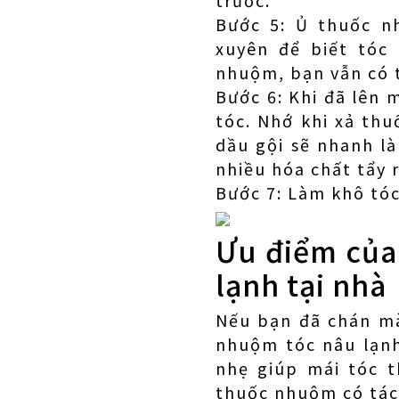
trước.
Bước 5: Ủ thuốc n
xuyên để biết tóc
nhuộm, bạn vẫn có 
Bước 6: Khi đã lên 
tóc. Nhớ khi xả th
dầu gội sẽ nhanh l
nhiều hóa chất tẩy 
Bước 7: Làm khô tóc
Ưu điểm của
lạnh tại nhà
Nếu bạn đã chán m
nhuộm tóc nâu lạnh
nhẹ giúp mái tóc t
thuốc nhuộm có tác