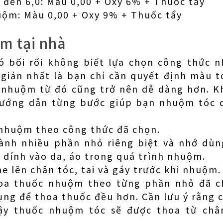
đến 6,0: Màu 0,00 + Oxy 6% + Thuốc tẩy
uộm: Màu 0,00 + Oxy 9% + Thuốc tẩy
m tại nhà
ó bối rối không biết lựa chọn công thức
giản nhất là bạn chỉ cần quyết định màu tó
 nhuộm từ đó cũng trở nên dễ dàng hơn. K
hướng dẫn từng bước giúp bạn nhuộm tóc 
 nhuộm theo công thức đã chọn.
hành nhiều phần nhỏ riêng biệt và nhớ dù
dính vào da, áo trong quá trình nhuộm.
ne lên chân tóc, tai và gáy trước khi nhuộm.
hoa thuốc nhuộm theo từng phần nhỏ đã ch
ng để thoa thuốc đều hơn. Cần lưu ý rằng 
vậy thuốc nhuộm tóc sẽ được thoa từ châ