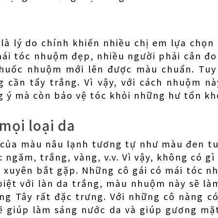
 là lý do chính khiến nhiều chị em lựa chọ
mái tóc nhuộm đẹp, nhiều người phải cân đo
 thuốc nhuộm mới lên được màu chuẩn. Tuy
g cần tẩy trắng. Vì vậy, với cách nhuộm nà
ý mà còn bảo vệ tóc khỏi những hư tổn kh
mọi loại da
của màu nâu lạnh tương tự như màu đen tu
 ngăm, trắng, vàng, v.v. Vì vậy, không có gì
 xuyên bắt gặp. Những cô gái có mái tóc n
biệt với làn da trắng, màu nhuộm này sẽ l
ơng Tây rất đặc trưng. Với những cô nàng c
ẽ giúp làm sáng nước da và giúp gương mặt 