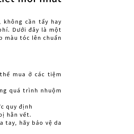
, không cần tẩy hay
hí. Dưới đây là một
úp màu tóc lên chuẩn
 thể mua ở các tiệm
ong quá trình nhuộm
c quy định
ị hằn vết.
 tay, hãy bảo vệ da