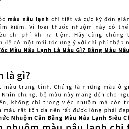
tóc
màu nâu lạnh
chi tiết và cực kỳ đơn giả
tìm kiếm. Vì loại thuốc nhuộm này có thể
ều chi phí khi ra tiệm. Hãy cùng chúng 
để có một mái tóc ưng ý với chi phí thấp 
óc Màu Nâu Lạnh Là Màu Gì? Bảng Màu Nâu
 là gì?
 màu trung tính. Chúng là những màu ở g
. Nhìn chung, bộ màu này mang đến cho ngư
iên, không chỉ trong việc nhuộm mà còn t
à màu rất tôn da nên rất được lòng phái đẹp
hức Nhuộm Cân Bằng Màu Nâu Lạnh Siêu C
 nhuộm màu nâu lạnh chi t