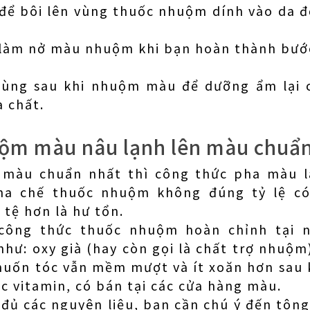
 để bôi lên vùng thuốc nhuộm dính vào da 
 làm nở màu nhuộm khi bạn hoàn thành bư
Dùng sau khi nhuộm màu để dưỡng ẩm lại c
a chất.
ộm màu nâu lạnh lên màu chuẩn
màu chuẩn nhất thì công thức pha màu l
ha chế thuốc nhuộm không đúng tỷ lệ có
tệ hơn là hư tổn.
công thức thuốc nhuộm hoàn chỉnh tại 
như: oxy già (hay còn gọi là chất trợ nhu
muốn tóc vẫn mềm mượt và ít xoăn hơn sau
c vitamin, có bán tại các cửa hàng màu.
 đủ các nguyên liệu, bạn cần chú ý đến tông