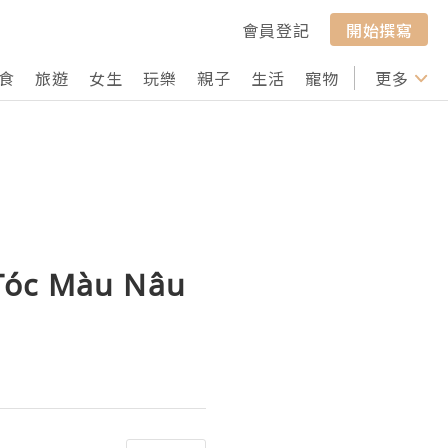
會員登記
開始撰寫
食
旅遊
女生
玩樂
親子
生活
寵物
行山
更多
打卡
 Tóc Màu Nâu