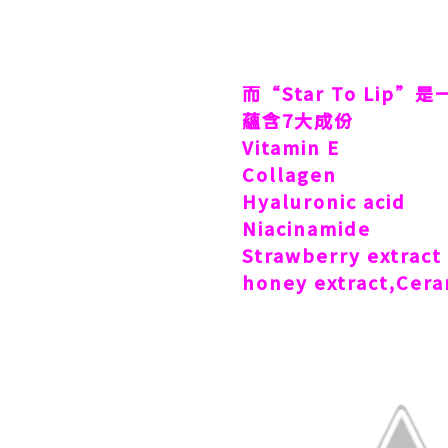
而“
Star To Lip”
是
蘊含
7
大成份
Vitamin E
Collagen
Hyaluronic acid
Niacinamide
Strawberry extract
honey extract,Cera