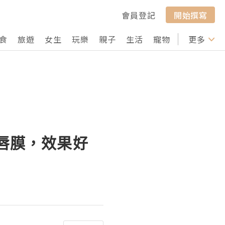
會員登記
開始撰寫
食
旅遊
女生
玩樂
親子
生活
寵物
行山
更多
打卡
膜及唇膜，效果好