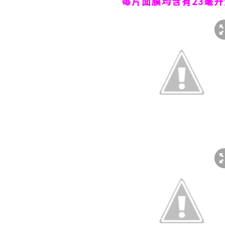
每片面膜均含有
23
毫升