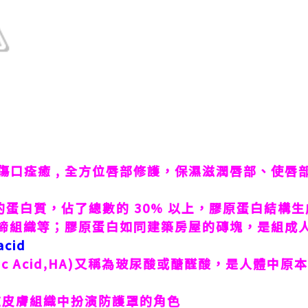
善傷口痊癒
,
全方位唇部修護，保濕滋潤唇部、使唇
的蛋白質，佔了總數的
30%
以上，膠原蛋白結構生
締組織等；膠原蛋白如同建築房屋的磚塊，是組成
acid
c Acid,HA)
又稱為玻尿酸或醣醛酸，是人體中原本
在皮膚組織中扮演防護罩的角色