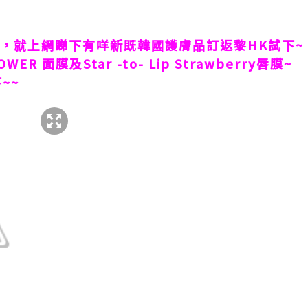
賴，就上網睇下有咩新既韓國護膚品訂返黎
HK
試下
~
LOWER
面膜及
Star -to- Lip Strawberry
唇膜
~
下
~~