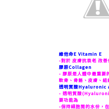
維他命
E Vitamin E
-
對於 皮膚抗衰老 改
膠原
Collagen
-
膠原是人體中最重要
軟骨、骨骼、皮膚、結
透明質酸
Hyaluronic 
-
透明質酸
(Hyaluroni
要功能為
-
保持細胞間的水份，