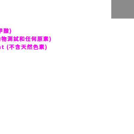
甲酸
)
動物測試和任何原素
)
t (
不含天然色素
)