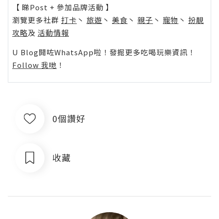
【 睇Post + 參加品牌活動 】
瀏覽更多社群
打卡
丶
旅遊
丶
美食
丶
親子
丶
寵物
丶
扮靚
攻略
及
活動情報
U Blog開咗WhatsApp啦！發掘更多吃喝玩樂資訊！
Follow 我哋
！
0個讚好
收藏