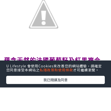
蘊含天然的法國葡萄籽及紅果複合
U Lifestyle 會使用Cookies來改善您的網站體驗，請確定
物，有效提升肌膚的抗禦力，延緩衰
您同意接受本網站之
私隱政策和使用條款
才可繼續瀏覽。
老氧化，讓你的肌膚時刻保持年輕粉
我已閱讀及同意
嫩，煥發紅潤光澤。