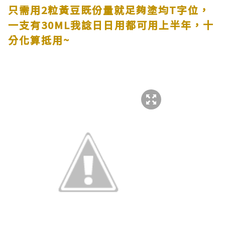
只需用
2
粒黃豆既份量就足夠塗均
T
字位，
一支有
30ML
我諗日日用都可用上半年，十
分化算抵用
~