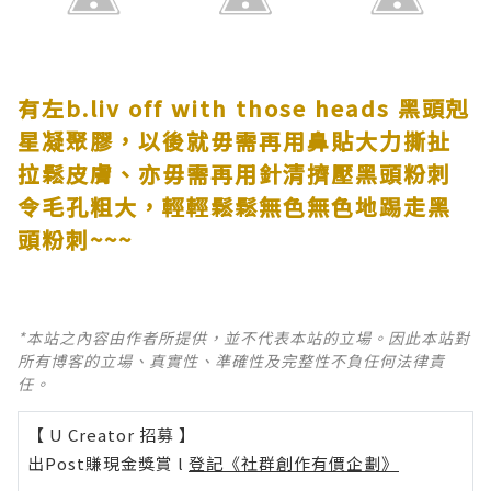
有左
b.liv off with those heads
黑頭剋
星凝聚膠，以後就毋需再用鼻貼大力撕扯
拉鬆皮膚、亦毋需再用針清擠壓黑頭粉刺
令毛孔粗大，輕輕鬆鬆無色無色地踢走黑
頭粉刺~~~
*本站之內容由作者所提供，並不代表本站的立場。因此本站對
所有博客的立場、真實性、準確性及完整性不負任何法律責
任。
【 U Creator 招募 】
出Post賺現金獎賞 l
登記《社群創作有價企劃》