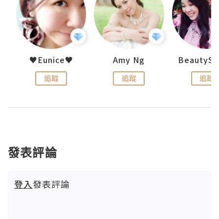
h 夏沫
♥Eunice♥
Amy Ng
追蹤
追蹤
追蹤
發表評論
登入
發表評論