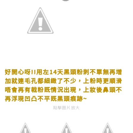
好開心呀
!!
用左
14
天黑頭粉刺不單無再增
加就連毛孔都細緻了不少，上粉時更順滑
唔會再有戟粉既情況出現，上妝後鼻頭不
再浮現凹凸不平既黑頭痕跡
~
點擊圖片放大