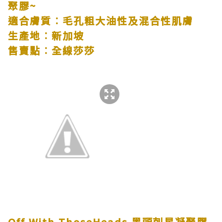
聚膠
~
適合膚質︰毛孔粗大油性及混合性肌膚
生產地︰新加坡
售賣點︰全線莎莎
Off With ThoseHeads
黑頭剋星凝聚膠