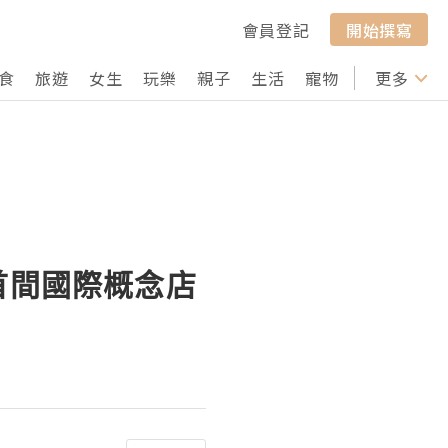
會員登記
開始撰寫
食
旅遊
女生
玩樂
親子
生活
寵物
行山
更多
打卡
ERA首間國際概念店