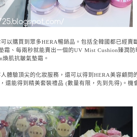
你可以購買到眾多
HERA
暢銷品。包括全韓國都已經
賣
墊霜、每兩秒就能賣出一個的
UV Mist Cushion
臻潤防
n
煥肌抗皺氣墊霜。
客人體驗頂尖的化妝服務，
還
可以得到
HERA
美容顧問
後，還能得到精美套裝禮品 (數量有限，先到先得)。
機