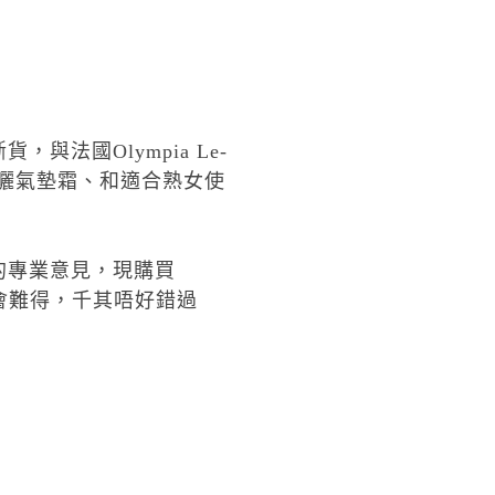
斷貨，與法國
Olympia Le-
曬氣墊霜、和適合熟女使
的專業意見
，現
購買
會難得，千其唔好錯過