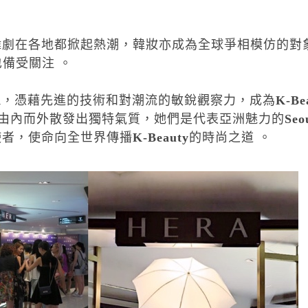
韓劇在各地都掀起熱潮，韓妝亦成為全球爭相模仿的對
也備受關注 。
A
，憑藉先進的技術和對潮流的敏銳觀察力，
成
為
K-Be
由內而外散發出獨特氣質，她們是代表亞洲魅力的
Seo
使者，使命向全世界傳播
K-Beauty
的時尚之道
。