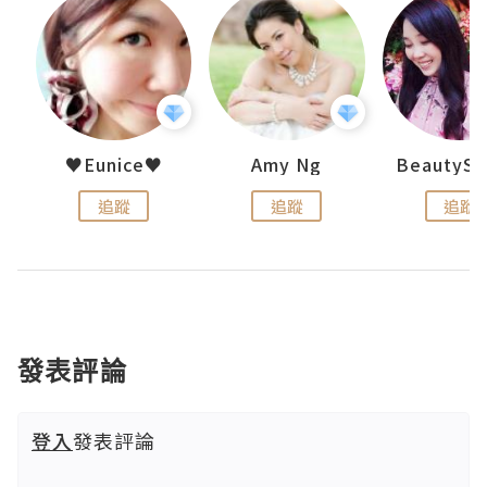
h 夏沫
♥Eunice♥
Amy Ng
追蹤
追蹤
追蹤
發表評論
登入
發表評論