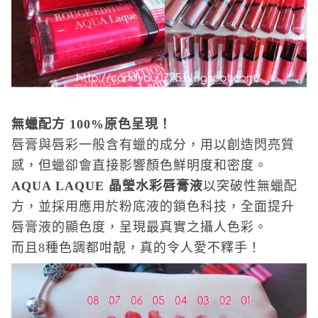
無蠟配方
100%
原色呈現！
唇膏與唇彩一般含有蠟的成分，用以創造閃亮質
感，但蠟卻會直接影響顏色鮮明度和密度。
AQUA LAQUE
晶瑩水彩唇膏液
以突破性無蠟配
方，並採用應用於粉底液的鎖色科技，全面提升
唇膏液的顯色度，呈現最真實之攝人色彩。
而且
8
種色調都咁靚，真的令人愛不釋手！