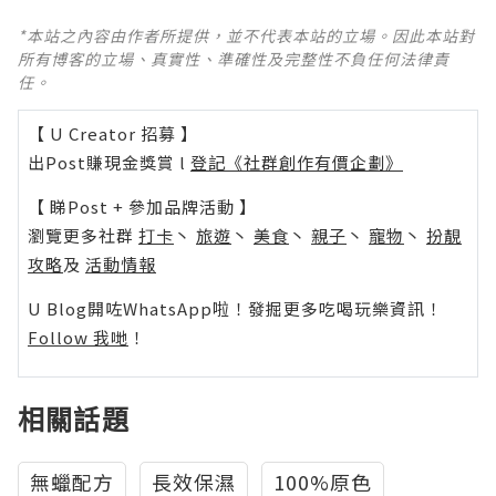
*本站之內容由作者所提供，並不代表本站的立場。因此本站對
所有博客的立場、真實性、準確性及完整性不負任何法律責
任。
【 U Creator 招募 】
出Post賺現金獎賞 l
登記《社群創作有價企劃》
【 睇Post + 參加品牌活動 】
瀏覽更多社群
打卡
丶
旅遊
丶
美食
丶
親子
丶
寵物
丶
扮靚
攻略
及
活動情報
U Blog開咗WhatsApp啦！發掘更多吃喝玩樂資訊！
Follow 我哋
！
相關話題
無蠟配方
長效保濕
100%原色