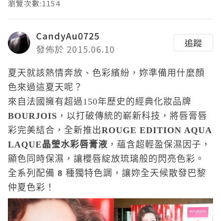
瀏覽次數:1154
CandyAu0725
追蹤
發佈於 2015.06.10
夏天就該熱情奔放、色彩繽紛，妳準備用什麼顏
色來過這夏天呢？
來自法國擁有超過
150
年歷史的經典化妝品牌
BOURJOIS
，以打破傳統的嶄新科技，將唇膏唇
彩完美結合，全新推出
ROUGE EDITION AQUA
LAQUE
晶瑩水彩唇膏液
，蘊含超輕盈保濕因子，
顯色同時保濕，讓櫻唇綻放琉璃般的閃亮色彩。
全系列配備
8
種獨特色調，讓妳全天候散發巴黎
仲夏色彩！