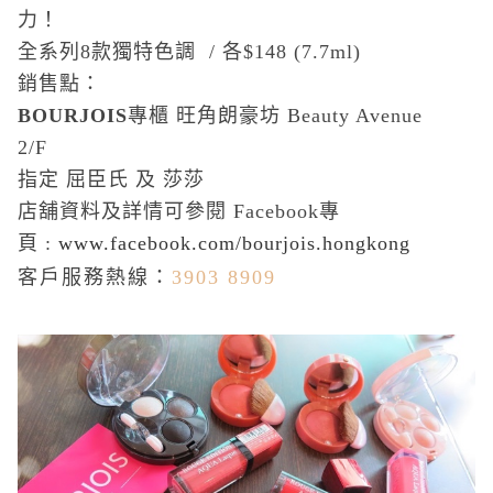
力！
全系列
8
款獨特色調
/
各
$148 (7.7ml)
銷售點：
BOURJOIS
專櫃 旺角朗豪坊
Beauty Avenue
2/F
指定 屈臣氏 及 莎莎
店舖資料及詳情可參閱
Facebook
專
頁
:
www.facebook.com/bourjois.hongkong
客戶服務熱線：
3903 8909