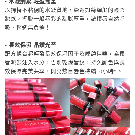
•
水凝觸感 輕盈無重
以獨特不黏稠的水凝質地，締造如絲綢般的輕柔
妝感，擺脫一般唇彩的黏膩厚重，讓櫻唇自然呼
吸，輕透無負擔！
•
長效保濕 晶鑽光芒
配方糅合超輕盈長效保濕因子及睡蓮精華，為櫻
唇源源注入水分，告別乾燥唇紋，持久顯色與長
效保濕完美共享，閃亮炫目唇色持續
10
小時
*
。