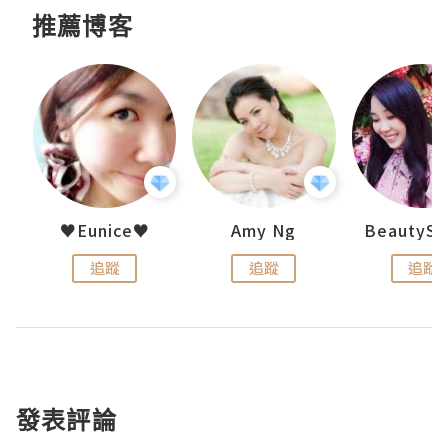
推薦博客
h 夏沫
♥Eunice♥
Amy Ng
追蹤
追蹤
追蹤
發表評論