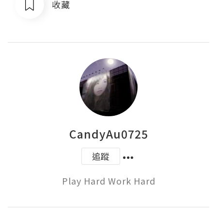
收藏
CandyAu0725
追蹤
Play Hard Work Hard