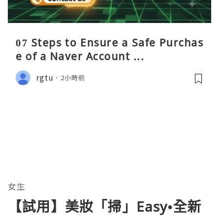
07 Steps to Ensure a Safe Purchas
e of a Naver Account ...
rgtu
2小時前
女生
【試用】美妝「掃」Easy•全新