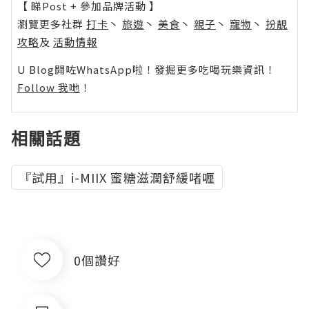
【 睇Post + 參加品牌活動 】
瀏覽更多社群
打卡
丶
旅遊
丶
美食
丶
親子
丶
寵物
丶
扮靚
攻略
及
活動情報
U Blog開咗WhatsApp啦！發掘更多吃喝玩樂資訊！
Follow 我哋
！
相關話題
『試用』i-MIIX 蜜糖滋潤舒緩啫喱
0個讚好