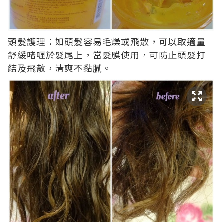
頭髮護理：如頭髮容易毛燥或飛散，可以取適量
舒緩啫喱於髮尾上，當髮膜使用，可防止頭髮打
結及飛散，清爽不黏膩。