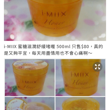
i-MIIX 蜜糖滋潤舒緩啫喱 500ml 只售$80，真的
是又夠平宜，每天用盡情用也不會心痛啊〜