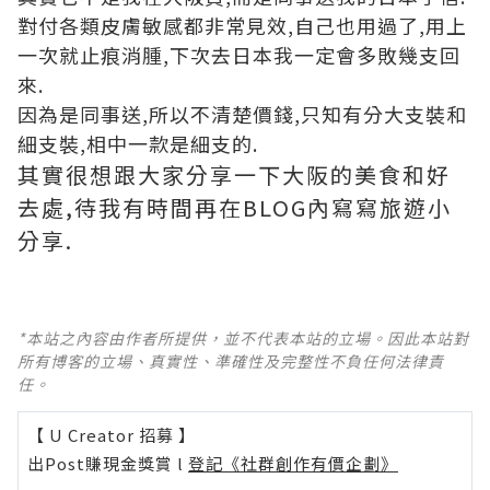
對付各類皮膚敏感都非常見效,自己也用過了,用上
一次就止痕消腫,下次去日本我一定會多敗幾支回
來.
因為是同事送,所以不清楚價錢,只知有分大支裝和
細支裝,相中一款是細支的.
其實很想跟大家分享一下大阪的美食和好
去處,待我有時間再在BLOG內寫寫旅遊小
分享.
*本站之內容由作者所提供，並不代表本站的立場。因此本站對
所有博客的立場、真實性、準確性及完整性不負任何法律責
任。
【 U Creator 招募 】
出Post賺現金獎賞 l
登記《社群創作有價企劃》