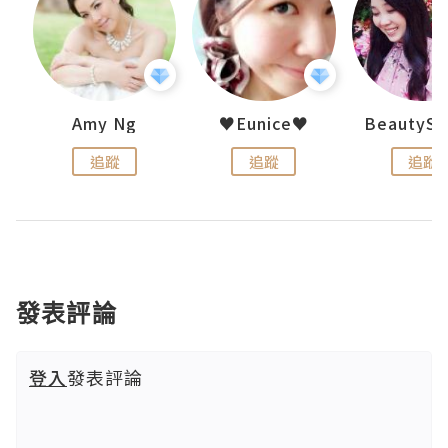
h 夏沫
Amy Ng
♥Eunice♥
追蹤
追蹤
追蹤
發表評論
登入
發表評論