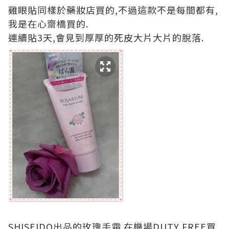
雞眼貼同樣於藥妝店買的,不過這款不是每間都有,
我是在心齋橋買的.
連續貼3天,會見到厚厚的死皮大片大片的脫落.
SHISEIDO出品的玫瑰手霜.在機場DUTY FREE買