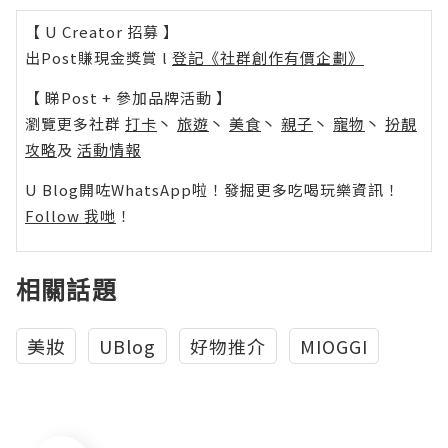
【 U Creator 招募 】
出Post賺現金獎賞 l
登記《社群創作有價企劃》
【 睇Post + 參加品牌活動 】
瀏覽更多社群
打卡
丶
旅遊
丶
美食
丶
親子
丶
寵物
丶
扮靚
攻略
及
活動情報
U Blog開咗WhatsApp啦！發掘更多吃喝玩樂資訊！
Follow 我哋
！
相關話題
美妝
UBlog
好物推介
MIOGGI