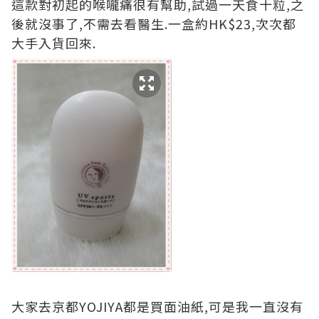
這款對初起的喉嚨痛很有幫助,試過一天食十粒,之
後就沒事了,不需去看醫生.一盒約HK$23,次次都
大手入貨回來.
大家去京都YOJIYA都是買面油紙,可是我一直沒有