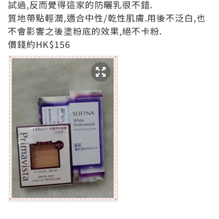
試過,反而覺得這家的防曬乳很不錯.
質地帶點輕潤,適合中性/乾性肌膚.用後不泛白,也
不會影響之後塗粉底的效果,絕不卡粉.
價錢約HK$156