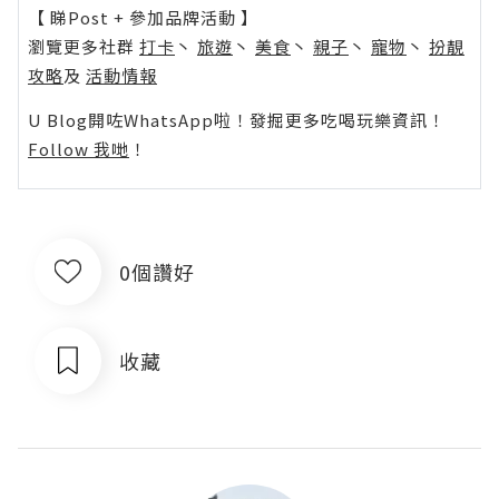
【 睇Post + 參加品牌活動 】
瀏覽更多社群
打卡
丶
旅遊
丶
美食
丶
親子
丶
寵物
丶
扮靚
攻略
及
活動情報
U Blog開咗WhatsApp啦！發掘更多吃喝玩樂資訊！
Follow 我哋
！
0個讚好
收藏